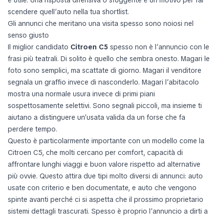
è utile. Una risposta difensiva o sfuggente è un motivo per far
scendere quell’auto nella tua shortlist.
Gli annunci che meritano una visita spesso sono noiosi nel
senso giusto
Il miglior candidato
Citroen C5
spesso non è l’annuncio con le
frasi più teatrali. Di solito è quello che sembra onesto. Magari le
foto sono semplici, ma scattate di giorno. Magari il venditore
segnala un graffio invece di nasconderlo. Magari l’abitacolo
mostra una normale usura invece di primi piani
sospettosamente selettivi. Sono segnali piccoli, ma insieme ti
aiutano a distinguere un’usata valida da un forse che fa
perdere tempo.
Questo è particolarmente importante con un modello come la
Citroen C5, che molti cercano per comfort, capacità di
affrontare lunghi viaggi e buon valore rispetto ad alternative
più ovvie. Questo attira due tipi molto diversi di annunci: auto
usate con criterio e ben documentate, e auto che vengono
spinte avanti perché ci si aspetta che il prossimo proprietario
sistemi dettagli trascurati. Spesso è proprio l’annuncio a dirti a