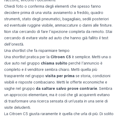
racconti, vincono i documenti.
Chiedi foto o conferma degli elementi che spesso fanno
decidere prima di una visita: avviamento a freddo, quadro
strumenti, stato degli pneumatici, bagagliaio, sedili posteriori
ed eventuale ruggine visibile, ammaccature o danni alle finiture.
Non stai cercando di fare l’ispezione completa da remoto. Stai
cercando di evitare visite ad auto che hanno già fallito il test
dell’onestà.
Una shortlist che fa risparmiare tempo
Una shortlist pratica per la
Citroen C5
è semplice. Metti una o
due auto nel gruppo
chiama subito
perché l’annuncio è
completo e il venditore sembra chiaro. Metti quella più
trasparente nel gruppo
visita per prima
se storia, condizioni
visibili e risposte combaciano. Metti le offerte economiche e
vaghe nel gruppo
da saltare salvo prove contrarie
. Sembra
un approccio elementare, ma è così che gli acquirenti evitano
di trasformare una ricerca sensata di un’usata in una serie di
visite deludenti.
La Citroen C5 giusta raramente è quella che urla di più. Di solito