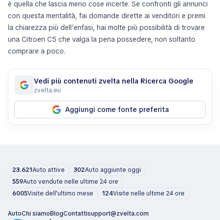
è quella che lascia meno cose incerte. Se confronti gli annunci
con questa mentalità, fai domande dirette ai venditori e premi
la chiarezza più dell’enfasi, hai molte più possibilità di trovare
una Citroen C5 che valga la pena possedere, non soltanto
comprare a poco.
Vedi più contenuti zvelta nella Ricerca Google
zvelta.eu
Aggiungi come fonte preferita
23.621
Auto attive
302
Auto aggiunte oggi
559
Auto vendute nelle ultime 24 ore
6005
Visite dell'ultimo mese
124
Visite nelle ultime 24 ore
Auto
Chi siamo
Blog
Contatti
support@zvelta.com