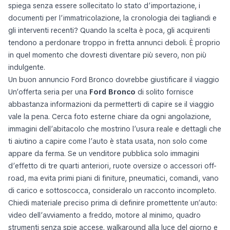
spiega senza essere sollecitato lo stato d’importazione, i
documenti per l’immatricolazione, la cronologia dei tagliandi e
gli interventi recenti? Quando la scelta è poca, gli acquirenti
tendono a perdonare troppo in fretta annunci deboli. È proprio
in quel momento che dovresti diventare più severo, non più
indulgente.
Un buon annuncio Ford Bronco dovrebbe giustificare il viaggio
Un’offerta seria per una
Ford Bronco
di solito fornisce
abbastanza informazioni da permetterti di capire se il viaggio
vale la pena. Cerca foto esterne chiare da ogni angolazione,
immagini dell’abitacolo che mostrino l’usura reale e dettagli che
ti aiutino a capire come l’auto è stata usata, non solo come
appare da ferma. Se un venditore pubblica solo immagini
d’effetto di tre quarti anteriori, ruote oversize o accessori off-
road, ma evita primi piani di finiture, pneumatici, comandi, vano
di carico e sottoscocca, consideralo un racconto incompleto.
Chiedi materiale preciso prima di definire promettente un’auto:
video dell’avviamento a freddo, motore al minimo, quadro
strumenti senza spie accese, walkaround alla luce del giorno e