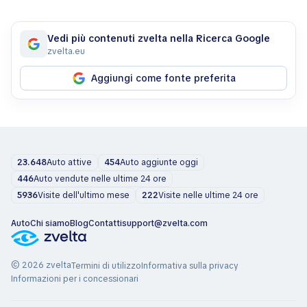
Vedi più contenuti zvelta nella Ricerca Google
zvelta.eu
Aggiungi come fonte preferita
23.648
Auto attive
454
Auto aggiunte oggi
446
Auto vendute nelle ultime 24 ore
5936
Visite dell'ultimo mese
222
Visite nelle ultime 24 ore
Auto
Chi siamo
Blog
Contatti
support@zvelta.com
© 2026 zvelta
Termini di utilizzo
Informativa sulla privacy
Informazioni per i concessionari