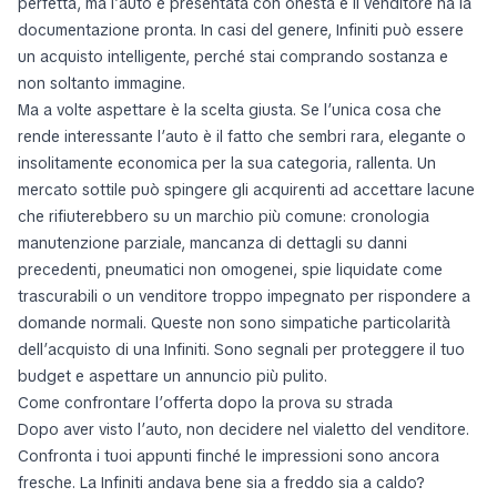
perfetta, ma l’auto è presentata con onestà e il venditore ha la
documentazione pronta. In casi del genere, Infiniti può essere
un acquisto intelligente, perché stai comprando sostanza e
non soltanto immagine.
Ma a volte aspettare è la scelta giusta. Se l’unica cosa che
rende interessante l’auto è il fatto che sembri rara, elegante o
insolitamente economica per la sua categoria, rallenta. Un
mercato sottile può spingere gli acquirenti ad accettare lacune
che rifiuterebbero su un marchio più comune: cronologia
manutenzione parziale, mancanza di dettagli su danni
precedenti, pneumatici non omogenei, spie liquidate come
trascurabili o un venditore troppo impegnato per rispondere a
domande normali. Queste non sono simpatiche particolarità
dell’acquisto di una Infiniti. Sono segnali per proteggere il tuo
budget e aspettare un annuncio più pulito.
Come confrontare l’offerta dopo la prova su strada
Dopo aver visto l’auto, non decidere nel vialetto del venditore.
Confronta i tuoi appunti finché le impressioni sono ancora
fresche. La Infiniti andava bene sia a freddo sia a caldo?