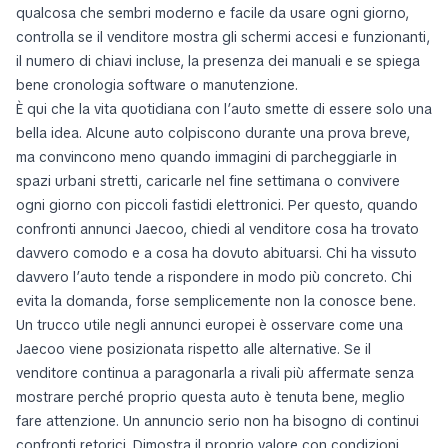
qualcosa che sembri moderno e facile da usare ogni giorno,
controlla se il venditore mostra gli schermi accesi e funzionanti,
il numero di chiavi incluse, la presenza dei manuali e se spiega
bene cronologia software o manutenzione.
È qui che la vita quotidiana con l’auto smette di essere solo una
bella idea. Alcune auto colpiscono durante una prova breve,
ma convincono meno quando immagini di parcheggiarle in
spazi urbani stretti, caricarle nel fine settimana o convivere
ogni giorno con piccoli fastidi elettronici. Per questo, quando
confronti annunci Jaecoo, chiedi al venditore cosa ha trovato
davvero comodo e a cosa ha dovuto abituarsi. Chi ha vissuto
davvero l’auto tende a rispondere in modo più concreto. Chi
evita la domanda, forse semplicemente non la conosce bene.
Un trucco utile negli annunci europei è osservare come una
Jaecoo viene posizionata rispetto alle alternative. Se il
venditore continua a paragonarla a rivali più affermate senza
mostrare perché proprio questa auto è tenuta bene, meglio
fare attenzione. Un annuncio serio non ha bisogno di continui
confronti retorici. Dimostra il proprio valore con condizioni,