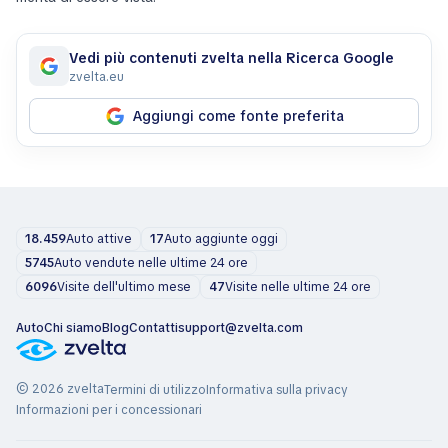
Vedi più contenuti zvelta nella Ricerca Google
zvelta.eu
Aggiungi come fonte preferita
18.459
Auto attive
17
Auto aggiunte oggi
5745
Auto vendute nelle ultime 24 ore
6096
Visite dell'ultimo mese
47
Visite nelle ultime 24 ore
Auto
Chi siamo
Blog
Contatti
support@zvelta.com
© 2026 zvelta
Termini di utilizzo
Informativa sulla privacy
Informazioni per i concessionari