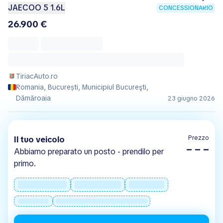
JAECOO 5 1.6L
CONCESSIONARIO
26.900 €
TiriacAuto.ro
Romania, București, Municipiul Bucureşti,
Dămăroaia
23 giugno 2026
Prezzo
Il tuo veicolo
– – –
Abbiamo preparato un posto - prendilo per
primo.