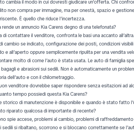
to cambia il modo in cui dovresti giudicare un’offerta. Chi conf
olito non compra per immagine, ma per onestà, spazio e gestione pr
iscente. È quello che riduce l’incertezza.
 rende un annuncio Kia Carens degno di una telefonata?
 di contattare il venditore, confronta le basi una accanto all’alt
di cambio se indicato, configurazione dei posti, condizioni visibil
do e all’aperto oppure semplicemente ripulita per una vendita vel
ntare molto di come l’auto è stata usata. Le auto di famiglia spe
 bagagli e abrasioni sui sedili. Non è automaticamente un problem
oria dell’auto e con il chilometraggio.
uon venditore dovrebbe saper rispondere senza esitazioni ad a
uanto tempo possiedi questa Kia Carens?
e storico di manutenzione è disponibile e quando è stato fatto l’
ato riparato qualcosa di importante di recente?
ono spie accese, problemi al cambio, problemi di raffreddamento o
 i sedili si ribaltano, scorrono e si bloccano correttamente se l’a