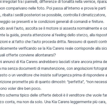
i irregolari tra i pannelli, differenze di tonalità nella vernice, rip
non comparivano nelle foto. Poi passa all’interno e prova le parti
i, ribalta i sedili posteriori se possibile, controlla il climatizzatore,
eggio se presenti e le condizioni generali di comandi e finiture.
do avvii l’auto, ascolta se il motore si assesta normalmente e os
te la guida, presta attenzione al feeling dello sterzo, alla rispo
zioni e al fatto che l’auto proceda dritta. Nessuno di questi cont
licemente verificando se la Kia Carens reale corrisponde alla si
uali offerte conviene allontanarsi?
i annunci di Kia Carens andrebbero lasciati stare ancora prima del
ta ma senza documenti di manutenzione, con angolazioni fotograf
esto o un venditore che insiste sull’urgenza prima di rispondere
rizione promette più di quanto dimostri: “perfetta”, “non necessi
ono voler dire ben poco.
tro schema tipico delle offerte deboli è il venditore che vuole fart
zo conta, ma non da solo. Una Kia Carens leggermente più cara,