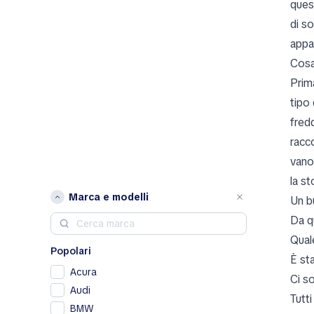
ques
di s
appar
Cosa
Prima
tipo 
fred
racco
vano
la st
Marca e modelli
Un b
Da q
Qual
Popolari
È st
Acura
Ci s
Audi
Tutti
BMW