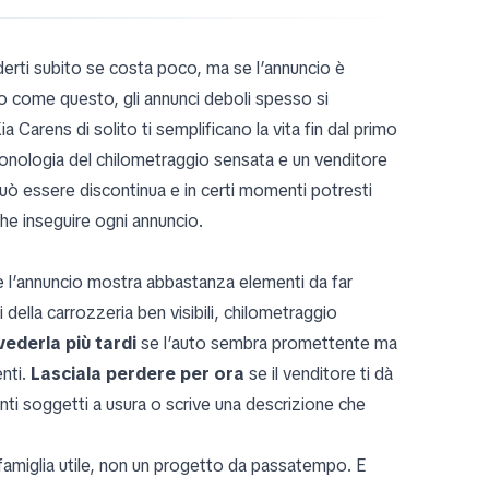
derti subito se costa poco, ma se l’annuncio è
 come questo, gli annunci deboli spesso si
 Carens di solito ti semplificano la vita fin dal primo
cronologia del chilometraggio sensata e un venditore
uò essere discontinua e in certi momenti potresti
che inseguire ogni annuncio.
 l’annuncio mostra abbastanza elementi da far
i della carrozzeria ben visibili, chilometraggio
vederla più tardi
se l’auto sembra promettente ma
enti.
Lasciala perdere per ora
se il venditore ti dà
unti soggetti a usura o scrive una descrizione che
 famiglia utile, non un progetto da passatempo. E