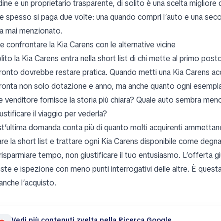
dine e un proprietario trasparente, di solito è una scelta migliore
re spesso si paga due volte: una quando compri l’auto e una seco
a mai menzionato.
 confrontare la Kia Carens con le alternative vicine
lito la Kia Carens entra nella short list di chi mette al primo posto
ronto dovrebbe restare pratica. Quando metti una Kia Carens accan
ronta non solo dotazione e anno, ma anche quanto ogni esemplare
e venditore fornisce la storia più chiara? Quale auto sembra meno
ustificare il viaggio per vederla?
t’ultima domanda conta più di quanto molti acquirenti ammettano.
are la short list e trattare ogni Kia Carens disponibile come deg
 risparmiare tempo, non giustificare il tuo entusiasmo. L’offerta 
ste e ispezione con meno punti interrogativi delle altre. È questa
anche l’acquisto.
Vedi più contenuti zvelta nella Ricerca Google