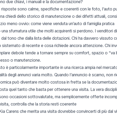
ono due chiavi, i manuali e la documentazione?
e risposte sono calme, specifiche e coerenti con le foto, l’auto p
na chiedi dello storico di manutenzione o dei difetti attuali, con
dizio meno ovvio: come viene venduta un’auto di famiglia pratica
 una sfumatura utile che molti acquirenti si perdono. I venditori 
dal tono che dalla lista delle dotazioni. Chi ha davvero vissuto c
o sistemato di recente e cosa richiede ancora attenzione. Chi i
plare debole tende a tornare sempre su comfort, spazio o “va be
esso o manutenzione.
to è particolarmente importante in una ricerca ampia nel mercat
alità degli annunci varia molto. Quando l’annuncio è scarno, non r
omica può diventare molto costosa in fretta se la documentazio
sta quel tanto che basta per ottenere una visita. La vera disciplin
sono occasioni sottovalutate, ma semplicemente offerte incomp
visita, controlla che la storia resti coerente
ia Carens che merita una visita dovrebbe convincerti di più dal vi