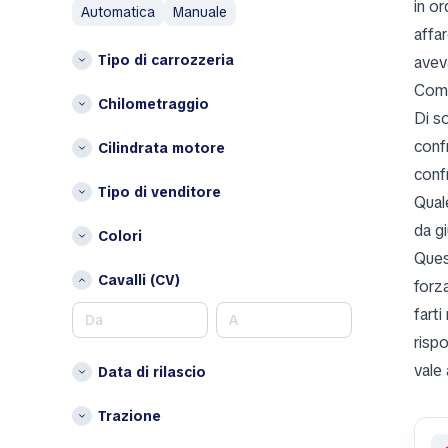
in or
automatica
manuale
Aston Martin
P
affa
Austin
Tipo di carrozzeria
avev
Paesi Bassi
Austin Healey
Polonia
Come
Avatr
Chilometraggio
Di so
S
B
conf
Cilindrata motore
Spagna
BAIC
conf
Bentley
Altri
Tipo di venditore
Qual
Bestune
Belgio
da gi
Colori
Brabus
Bulgaria
Ques
Bugatti
Cipro
Cavalli (CV)
forz
Buick
Croazia
farti
BYD
Danimarca
rispo
Estonia
C
vale 
Data di rilascio
Finlandia
Changan
Irlanda
Chery
Trazione
Lettonia
Chrysler