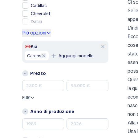
Ci s
Cadillac
Se l
Chevrolet
appe
Dacia
L’in
Ford
Più opzioni
Ecco
Genesis
cose 
GMC
Kia
stat
Honda
Carens
Aggiungi modello
Hyundai
esem
Jeep
poss
Prezzo
Kia
Ques
Land Rover
la qu
Lexus
econ
EUR
Mazda
nasco
Mercedes-Benz
Anno di produzione
non 
MINI
Alla 
Nissan
Una K
Opel