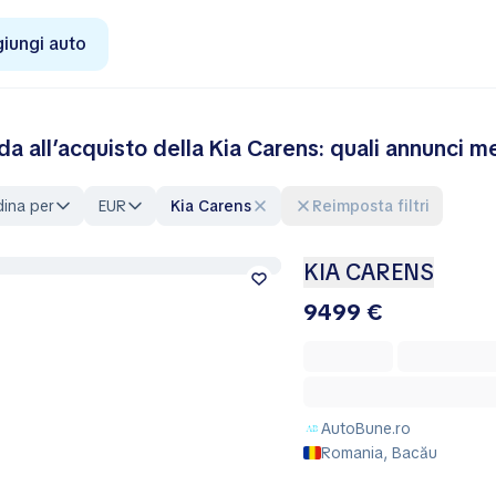
iungi auto
da all’acquisto della Kia Carens: quali annunci m
ina per
EUR
Kia Carens
Reimposta filtri
KIA CARENS
9499 €
AutoBune.ro
Romania, Bacău