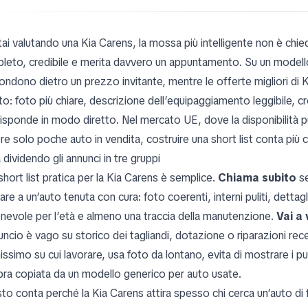
tai valutando una Kia Carens, la mossa più intelligente non è chie
leto, credibile e merita davvero un appuntamento. Su un modello
ndono dietro un prezzo invitante, mentre le offerte migliori di Kia
to: foto più chiare, descrizione dell’equipaggiamento leggibile, 
risponde in modo diretto. Nel mercato UE, dove la disponibilità p
re solo poche auto in vendita, costruire una short list conta più 
a dividendo gli annunci in tre gruppi
hort list pratica per la Kia Carens è semplice.
Chiama subito
se
re a un’auto tenuta con cura: foto coerenti, interni puliti, dettagl
onevole per l’età e almeno una traccia della manutenzione.
Vai a 
uncio è vago su storico dei tagliandi, dotazione o riparazioni rec
issimo su cui lavorare, usa foto da lontano, evita di mostrare i p
ra copiata da un modello generico per auto usate.
to conta perché la Kia Carens attira spesso chi cerca un’auto di