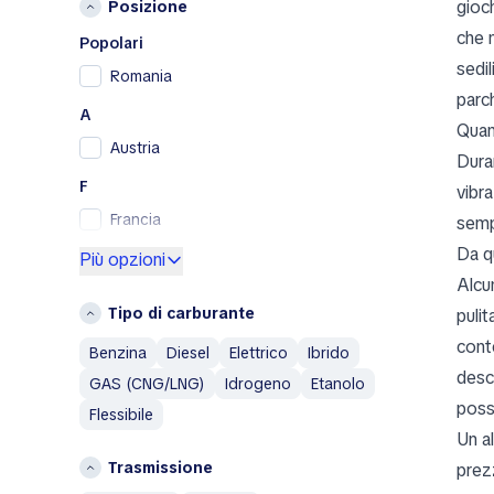
gioch
Posizione
Peugeot
che 
Porsche
Popolari
sedil
RAM
Romania
parch
Renault
A
Renault Samsung
Quan
Austria
Skoda
Duran
SsangYong
F
vibra
Subaru
Francia
semp
Toyota
Da q
G
Più opzioni
Volkswagen
Alcun
Germania
Volvo
Tipo di carburante
puli
Grecia
A
cont
Benzina
Diesel
Elettrico
Ibrido
I
Abarth
desc
GAS (CNG/LNG)
Idrogeno
Etanolo
Islanda
Aixam
poss
Flessibile
Italia
Alfa Romeo
Un al
AM General
L
Trasmissione
prez
AMC
Lituania