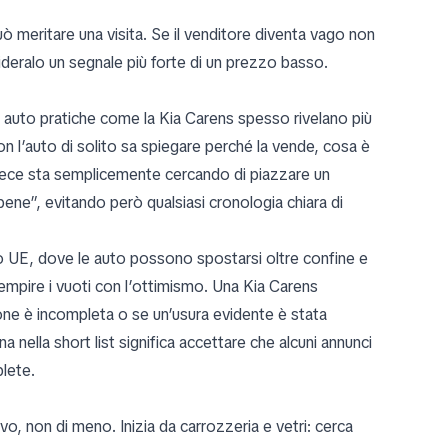
uò meritare una visita. Se il venditore diventa vago non
sideralo un segnale più forte di un prezzo basso.
di auto pratiche come la Kia Carens spesso rivelano più
on l’auto di solito sa spiegare perché la vende, cosa è
nvece sta semplicemente cercando di piazzare un
ne”, evitando però qualsiasi cronologia chiara di
o UE, dove le auto possono spostarsi oltre confine e
iempire i vuoti con l’ottimismo. Una Kia Carens
ne è incompleta o se un’usura evidente è stata
a nella short list significa accettare che alcuni annunci
lete.
vo, non di meno. Inizia da carrozzeria e vetri: cerca