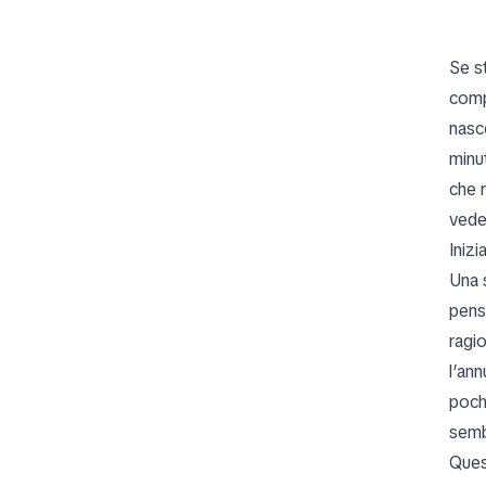
Se s
comp
nasco
minu
che 
vede
Inizi
Una s
pensa
ragi
l’ann
poch
semb
Ques