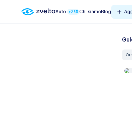
Auto
Chi siamo
Blog
Agg
+235
Gui
Ord