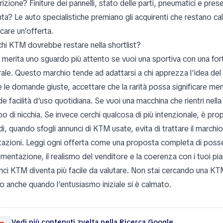
izione? Finiture dei pannelli, stato delle parti, pneumatici e pre
nta? Le auto specialistiche premiano gli acquirenti che restano c
icare un’offerta.
chi KTM dovrebbe restare nella shortlist?
merita uno sguardo più attento se vuoi una sportiva con una forte 
rale. Questo marchio tende ad adattarsi a chi apprezza l’idea del
e le domande giuste, accettare che la rarità possa significare men
e facilità d’uso quotidiana. Se vuoi una macchina che rientri nell
o di nicchia. Se invece cerchi qualcosa di più intenzionale, è pro
di, quando sfogli annunci di KTM usate, evita di trattare il march
tazioni. Leggi ogni offerta come una proposta completa di possess
mentazione, il realismo del venditore e la coerenza con i tuoi p
nci KTM diventa più facile da valutare. Non stai cercando una KTM
o anche quando l’entusiasmo iniziale si è calmato.
Vedi più contenuti zvelta nella Ricerca Google