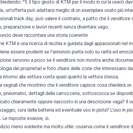
 chiedendo: "È il tipo giusto di KTM per il modo in cui la userò d
da, un’offerta può adattarsi meglio di un esemplare usato più inte
sionali track day, può valere il contrario, a patto che il vendit
a, preparazione e lavori recenti senza diventare vago.
nuncio deve raccontare una storia coerente
é KTM è una ricerca di nicchia e guidata dagli appassionati nel me
iene essere prudenti se l’annuncio punta solo su rarità ed emozio
ezione servono a poco se il venditore non mostra anche document
logia dei proprietari e foto chiare delle zone che interessano dav
a intorno alla vettura conta quasi quanto la vettura stessa.
a segnali che mostrino che il venditore capisce cosa chiederà un a
, pneumatici, dettagli della carrozzeria, sottoscocca se disponibil
dicato chiaramente oppure nascosto in una descrizione vaga? Il v
ssaggio, cura della batteria ed eventuale uso in pista? L’uso in 
 Le risposte evasive, sì.
ndizio meno evidente ma molto utile: osserva come il venditore des