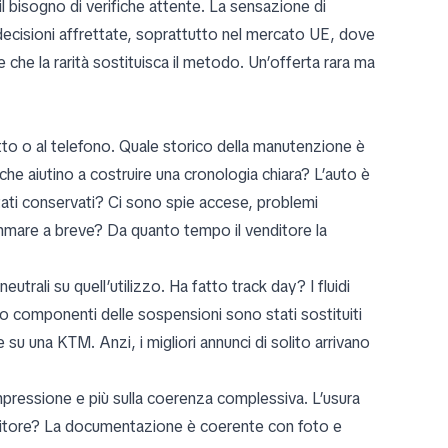
 il bisogno di verifiche attente. La sensazione di
 decisioni affrettate, soprattutto nel mercato UE, dove
che la rarità sostituisca il metodo. Un’offerta rara ma
critto o al telefono. Quale storico della manutenzione è
i che aiutino a costruire una cronologia chiara? L’auto è
stati conservati? Ci sono spie accese, problemi
rammare a breve? Da quanto tempo il venditore la
utrali su quell’utilizzo. Ha fatto track day? I fluidi
o componenti delle sospensioni sono stati sostituiti
 una KTM. Anzi, i migliori annunci di solito arrivano
impressione e più sulla coerenza complessiva. L’usura
enditore? La documentazione è coerente con foto e