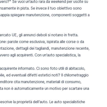
avvero?" Se vuoi un’auto rara da weekend per uscite su
nsamente in pista. Se invece il tuo obiettivo sono
ore sappia spiegare manutenzione, componenti soggetti a
rcato UE, gli annunci deboli si notano in fretta.
ne: parole come esclusiva, ispirata alle corse o da
azione, dettagli dei tagliandi, manutenzione recente,
vero agli acquirenti. Con un’auto specialistica, la
cquirente informato. Ci sono foto utili di abitacolo,
e, ed eventuali difetti estetici noti? Il chilometraggio
enditore cita manutenzione, materiali di consumo,
pista non è automaticamente un motivo per scartare una
crive la proprietà dell’auto. Le auto specialistiche