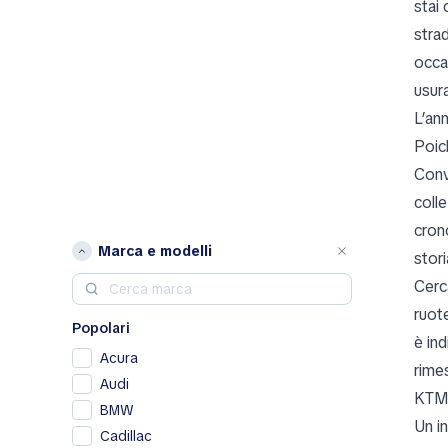
stai
stra
occa
usur
L’an
Poich
Conv
coll
crono
Marca e modelli
stori
Cerc
ruote
Popolari
è in
Acura
rime
Audi
KTM.
BMW
Un i
Cadillac