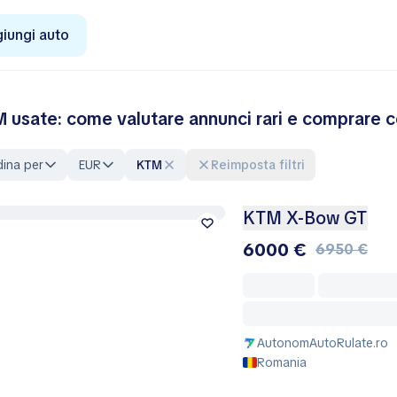
iungi auto
 usate: come valutare annunci rari e comprare c
ina per
EUR
KTM
Reimposta filtri
KTM X-Bow GT
6000 €
6950 €
AutonomAutoRulate.ro
Romania