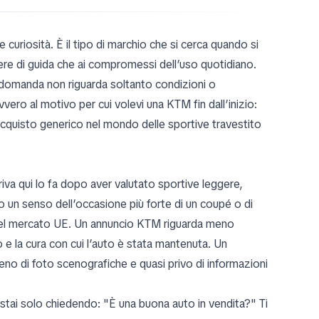
uriosità. È il tipo di marchio che si cerca quando si
ttere di guida che ai compromessi dell’uso quotidiano.
 domanda non riguarda soltanto condizioni o
vero al motivo per cui volevi una KTM fin dall’inizio:
n acquisto generico nel mondo delle sportive travestito
iva qui lo fa dopo aver valutato sportive leggere,
o un senso dell’occasione più forte di un coupé o di
 nel mercato UE. Un annuncio KTM riguarda meno
zo e la cura con cui l’auto è stata mantenuta. Un
eno di foto scenografiche e quasi privo di informazioni
 stai solo chiedendo: "È una buona auto in vendita?" Ti