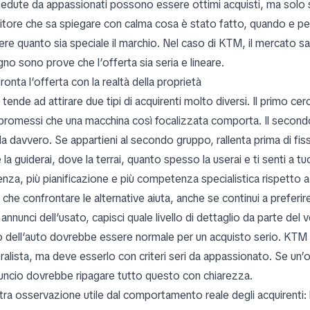
edute da appassionati possono essere ottimi acquisti, ma solo s
itore che sa spiegare con calma cosa è stato fatto, quando e perch
ere quanto sia speciale il marchio. Nel caso di KTM, il mercato sa 
no sono prove che l’offerta sia seria e lineare.
onta l’offerta con la realtà della proprietà
ende ad attirare due tipi di acquirenti molto diversi. Il primo cer
romessi che una macchina così focalizzata comporta. Il secondo a
la davvero. Se appartieni al secondo gruppo, rallenta prima di fis
la guiderai, dove la terrai, quanto spesso la userai e ti senti a 
enza, più pianificazione e più competenza specialistica rispetto
i che confrontare le alternative aiuta, anche se continui a prefer
 annunci dell’usato, capisci quale livello di dettaglio da parte del
o dell’auto dovrebbe essere normale per un acquisto serio. KTM 
ralista, ma deve esserlo con criteri seri da appassionato. Se un’o
nuncio dovrebbe ripagare tutto questo con chiarezza.
ltra osservazione utile dal comportamento reale degli acquirenti: