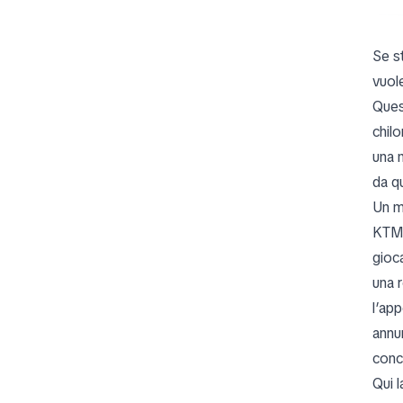
Se s
vuole
Ques
chilo
una m
da qu
Un m
KTM 
gioc
una 
l’app
annu
conc
Qui 