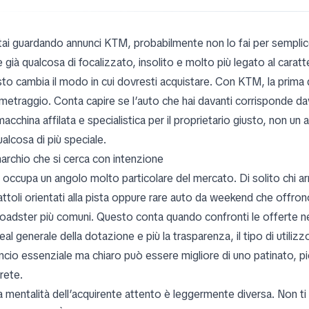
tai guardando annunci KTM, probabilmente non lo fai per semplice c
 già qualcosa di focalizzato, insolito e molto più legato al cara
to cambia il modo in cui dovresti acquistare. Con KTM, la prima
metraggio. Conta capire se l’auto che hai davanti corrisponde dav
acchina affilata e specialistica per il proprietario giusto, non u
alcosa di più speciale.
archio che si cerca con intenzione
occupa un angolo molto particolare del mercato. Di solito chi arr
attoli orientati alla pista oppure rare auto da weekend che offron
roadster più comuni. Questo conta quando confronti le offerte
eal generale della dotazione e più la trasparenza, il tipo di utiliz
ncio essenziale ma chiaro può essere migliore di uno patinato, pi
rete.
la mentalità dell’acquirente attento è leggermente diversa. Non ti