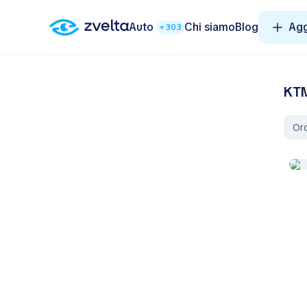
Auto
Chi siamo
Blog
Agg
+303
KTM
Ord