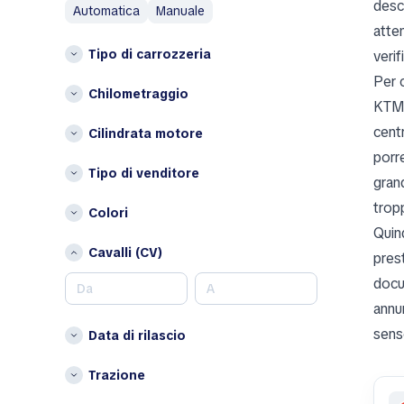
descr
automatica
manuale
Austin
P
atte
Austin Healey
Tipo di carrozzeria
verif
Paesi Bassi
Avatr
Polonia
Per 
B
Chilometraggio
KTM 
S
BAIC
cent
Cilindrata motore
Spagna
Bentley
porr
Bestune
Altri
Tipo di venditore
grand
Brabus
Belgio
tropp
Colori
Bugatti
Bulgaria
Quin
Buick
Cipro
Cavalli (CV)
pres
BYD
Croazia
docu
C
Danimarca
annu
Estonia
Changan
sens
Data di rilascio
Finlandia
Chery
Irlanda
Chrysler
Trazione
Lettonia
Citroen