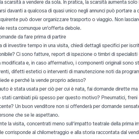
la scarsità a vendere da sola. In pratica, la scarsità aumenta solo
arsi davanti a qualcosa di quasi unico negli annunci può portare a
cquirente può dover organizzare trasporto o viaggio. Non lasciare 
le resta comunque un’offerta debole.
omande da fare prima di partire
 di investire tempo in una visita, chiedi dettagli specifici per is
nibile? Ci sono fatture, report di ispezione o timbri di specialist
a modificata e, in caso affermativo, i componenti originali sono 
rrenti, difetti estetici o interventi di manutenzione noti da prog
iede e perché la vende proprio adesso?
auto è stata usata per ciò per cui è nata, fai domande dirette ma ne
 stati cambiati più spesso per questo motivo? Pneumatici, freni 
ecente? Un buon venditore non si offenderà per domande sensate su
ersone che se le aspettano.
nte la visita, concentrati meno sull’impatto teatrale della prima 
bile corrisponde al chilometraggio e alla storia raccontata dal v