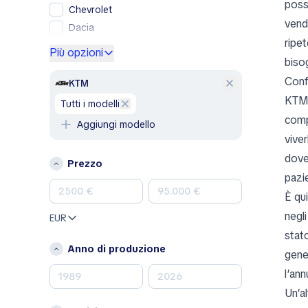
poss
Chevrolet
vend
Dacia
ripet
Ford
Più opzioni
bisog
Genesis
Confr
GMC
KTM
Honda
KTM t
tutti i modelli
Hyundai
comp
Aggiungi modello
Jeep
viver
Kia
dove 
Prezzo
Land Rover
pazi
Lexus
È qu
Mazda
negli
EUR
Mercedes-Benz
stat
MINI
Anno di produzione
gene
Nissan
l’an
Opel
Un’a
Peugeot