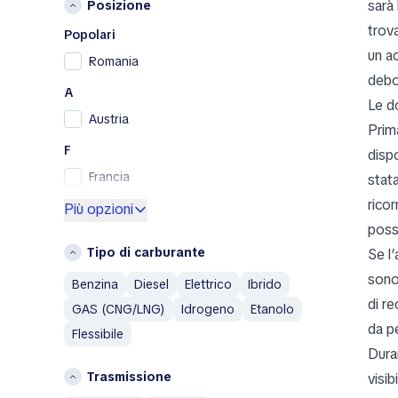
sarà 
Posizione
Porsche
trov
RAM
Popolari
Renault
un a
Romania
Renault Samsung
debo
A
Skoda
Le d
Austria
SsangYong
Prima
Subaru
F
dispo
Toyota
Francia
stat
Volkswagen
rico
G
Più opzioni
Volvo
poss
Germania
A
Tipo di carburante
Se l’
Grecia
Abarth
sono
Benzina
Diesel
Elettrico
Ibrido
I
Aixam
di r
GAS (CNG/LNG)
Idrogeno
Etanolo
Islanda
Alfa Romeo
da p
Flessibile
Italia
AM General
Dura
AMC
L
Trasmissione
visi
Aston Martin
Lituania