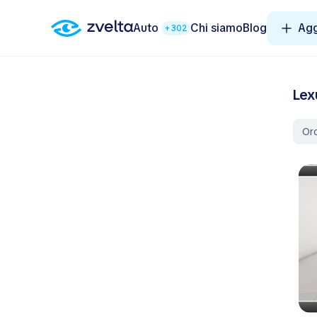
Auto
Chi siamo
Blog
Agg
+302
Lex
Ord