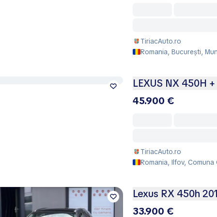
TiriacAuto.ro
Romania, București, Mun
LEXUS NX 450H + 
45.900 €
TiriacAuto.ro
Romania, Ilfov, Comuna 
Lexus RX 450h 201
33.900 €