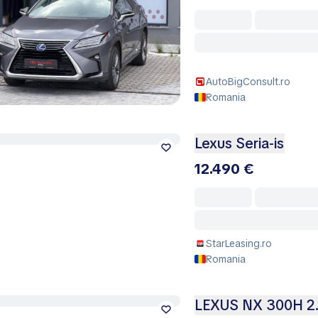
AutoBigConsult.ro
Romania
Lexus Seria-is
12.490 €
StarLeasing.ro
Romania
LEXUS NX 300H 2