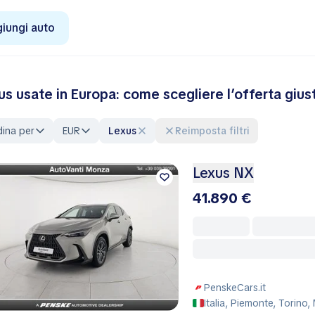
iungi auto
us usate in Europa: come scegliere l’offerta gius
ina per
EUR
Lexus
Reimposta filtri
Lexus NX
41.890 €
PenskeCars.it
Italia, Piemonte, Torino