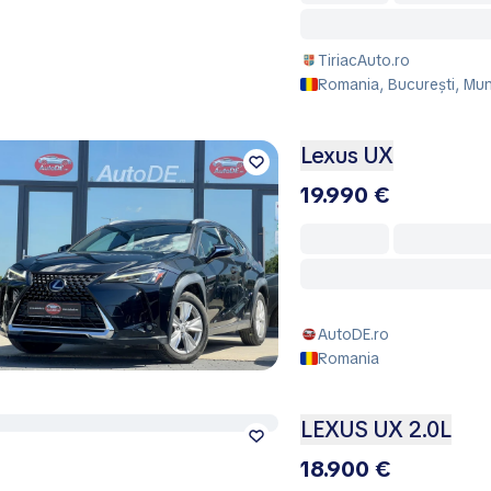
TiriacAuto.ro
Romania, București, Mun
Lexus UX
19.990 €
AutoDE.ro
Romania
LEXUS UX 2.0L
18.900 €