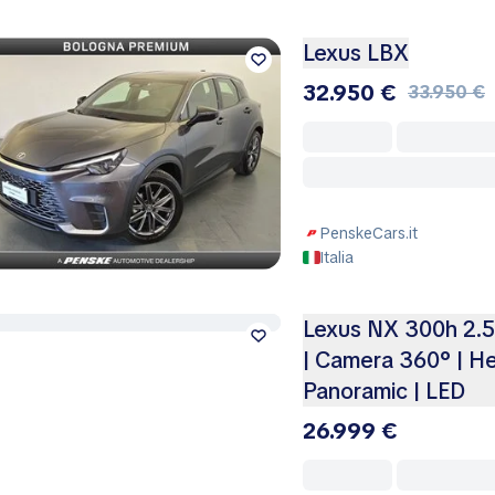
Lexus LBX
32.950 €
33.950 €
PenskeCars.it
Italia
Lexus NX 300h 2.5 
| Camera 360° | He
Panoramic | LED
26.999 €