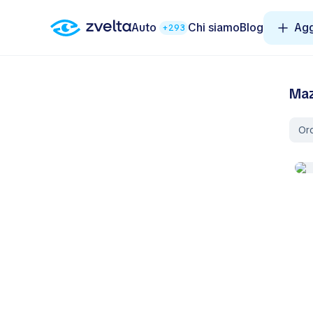
Auto
Chi siamo
Blog
Agg
+293
Maz
Ord