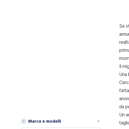
Se s
annun
realt
prim
mome
Il m
Una 
Cerc
fatt
anon
da p
Un an
Marca e modelli
tagl