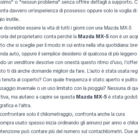
ssimo" o "nessun problema" senza offrire dettagli a supporto. 
onta davvero un’esperienza di possesso oppure solo la voglia di l
io inutile.
 dovrebbe essere la vita di tutti i giorni con una Mazda MX-5
toria del proprietario conta perché la
Mazda MX-5
non è un acqu
to che si sceglie per il modo in cui entra nella vita quotidiana: brev
nda auto, oppure il semplice desiderio di qualcosa di più leggero 
do un venditore descrive con onestà questo ritmo d’uso, l’offerta
to ti dà anche domande migliori da fare. L’auto è stata usata reg
 tenuta al coperto? Con quale frequenza è stato aperto e pulito i
ssaggio invernale o un uso limitato con la pioggia? Nessuna di 
ttiva, ma aiutano a capire se questa
Mazda MX-5
è stata godut
rafica e l’altra.
confrontare solo il chilometraggio, confronta anche la cura
compra usato spesso inizia ordinando gli annunci per anno e chil
tenzione può contare più del numero sul contachilometri. Due a