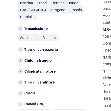
l’ann
Benzina
Diesel
Elettrico
Ibrido
I
Abarth
pass
GAS (CNG/LNG)
Idrogeno
Etanolo
Islanda
Aixam
Puoi
Flessibile
Italia
Alfa Romeo
cont
AM General
L
Trasmissione
MX-
AMC
Lituania
non 
automatica
manuale
Aston Martin
P
Come
Austin
Tipo di carrozzeria
Il ri
Paesi Bassi
Austin Healey
Polonia
guid
Avatr
Chilometraggio
comp
S
B
gius
Cilindrata motore
Spagna
BAIC
inizi
Bentley
Altri
Tipo di venditore
Nel 
Bestune
Belgio
docum
Colori
Brabus
Bulgaria
dei t
Bugatti
Cipro
Cavalli (CV)
manti
Buick
Croazia