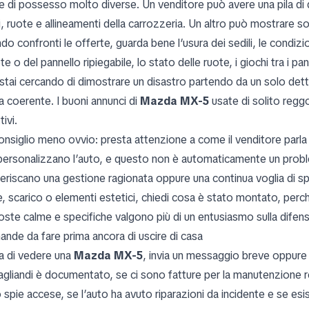
ie di possesso molto diverse. Un venditore può avere una pila di
i, ruote e allineamenti della carrozzeria. Un altro può mostrare sol
o confronti le offerte, guarda bene l’usura dei sedili, le condizio
e o del pannello ripiegabile, lo stato delle ruote, i giochi tra i pan
stai cercando di dimostrare un disastro partendo da un solo detta
a coerente. I buoni annunci di
Mazda MX-5
usate di solito regg
tivi.
onsiglio meno ovvio: presta attenzione a come il venditore parla
personalizzano l’auto, e questo non è automaticamente un probl
eriscano una gestione ragionata oppure una continua voglia di sp
, scarico o elementi estetici, chiedi cosa è stato montato, perché
oste calme e specifiche valgono più di un entusiasmo sulla difens
nde da fare prima ancora di uscire di casa
a di vedere una
Mazda MX-5
, invia un messaggio breve oppure
tagliandi è documentato, se ci sono fatture per la manutenzione re
spie accese, se l’auto ha avuto riparazioni da incidente e se esisto