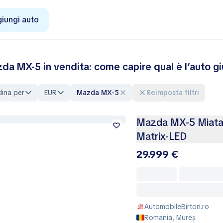
iungi auto
da MX-5 in vendita: come capire qual è l’auto giu
ina per
EUR
Mazda MX-5
Reimposta filtri
Mazda MX-5 Miata |
Matrix-LED
29.999 €
AutomobileBirton.ro
Romania, Mureș