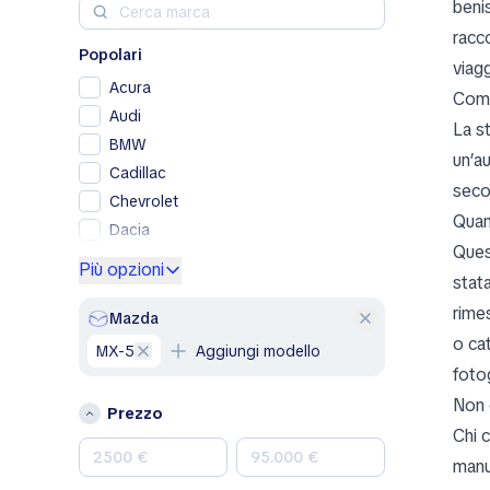
beni
racc
Popolari
viagg
Acura
Come
Audi
La s
BMW
un’au
Cadillac
seco
Chevrolet
Quan
Dacia
Ques
Ford
Più opzioni
stata
Genesis
rime
GMC
Mazda
o ca
Honda
MX-5
Aggiungi modello
Hyundai
fotog
Jeep
Non 
Prezzo
Kia
Chi 
Land Rover
manu
Lexus