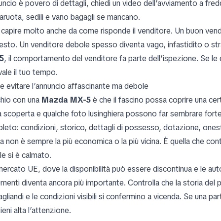
uncio è povero di dettagli, chiedi un video dell’avviamento a fred
aruota, sedili e vano bagagli se mancano.
 capire molto anche da come risponde il venditore. Un buon vendi
esto. Un venditore debole spesso diventa vago, infastidito o s
5
, il comportamento del venditore fa parte dell’ispezione. Se le
vale il tuo tempo.
 evitare l’annuncio affascinante ma debole
schio con una
Mazda MX-5
è che il fascino possa coprire una cert
a scoperta e qualche foto lusinghiera possono far sembrare forte
leto: condizioni, storico, dettagli di possesso, dotazione, onest
ta non è sempre la più economica o la più vicina. È quella che c
ale si è calmato.
mercato UE, dove la disponibilità può essere discontinua e le aut
enti diventa ancora più importante. Controlla che la storia del pr
agliandi e le condizioni visibili si confermino a vicenda. Se una p
eni alta l’attenzione.