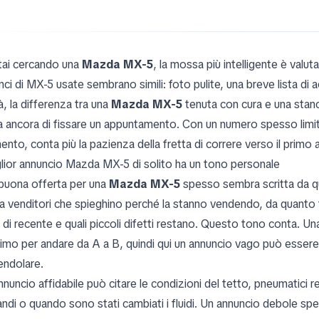
tai cercando una
Mazda MX-5
, la mossa più intelligente è valuta
ci di MX-5 usate sembrano simili: foto pulite, una breve lista di ac
à, la differenza tra una
Mazda MX-5
tenuta con cura e una stanca
a ancora di fissare un appuntamento. Con un numero spesso limita
nto, conta più la pazienza della fretta di correre verso il primo
iglior annuncio Mazda MX-5 di solito ha un tono personale
buona offerta per una
Mazda MX-5
spesso sembra scritta da qu
a venditori che spieghino perché la stanno vendendo, da quanto
a di recente e quali piccoli difetti restano. Questo tono cont
imo per andare da A a B, quindi qui un annuncio vago può essere
endolare.
nuncio affidabile può citare le condizioni del tetto, pneumatici r
iandi o quando sono stati cambiati i fluidi. Un annuncio debole s