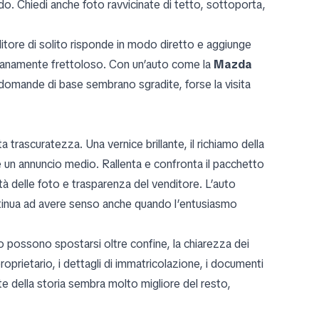
do. Chiedi anche foto ravvicinate di tetto, sottoporta,
tore di solito risponde in modo diretto e aggiunge
tranamente frettoloso. Con un’auto come la
Mazda
 domande di base sembrano sgradite, forse la visita
a trascuratezza. Una vernice brillante, il richiamo della
 un annuncio medio. Rallenta e confronta il pacchetto
à delle foto e trasparenza del venditore. L’auto
ontinua ad avere senso anche quando l’entusiasmo
o possono spostarsi oltre confine, la chiarezza dei
oprietario, i dettagli di immatricolazione, i documenti
arte della storia sembra molto migliore del resto,