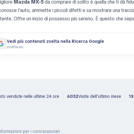
igliore
Mazda MX-5
da comprare di solito è quella che ti dà fid
conosce l’auto, ammette i piccoli difetti e sa mostrare una tracci
rtente. Offre un inizio di possesso più sereno. È questo che sep
Vedi più contenuti zvelta nella Ricerca Google
zvelta.eu
uto vendute nelle ultime 24 ore
6052
Visite dell'ultimo mese
13
nformazioni per i concessionari