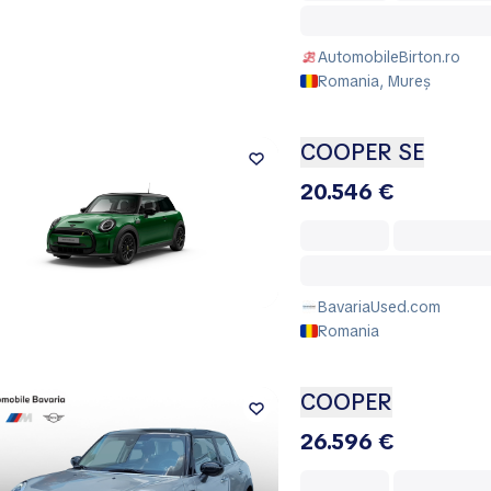
AutomobileBirton.ro
Romania, Mureș
COOPER SE
20.546 €
BavariaUsed.com
Romania
COOPER
26.596 €