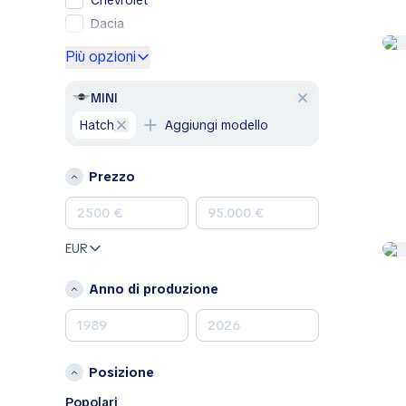
Chevrolet
Dacia
Ford
Più opzioni
Genesis
GMC
MINI
Honda
Hatch
Aggiungi modello
Hyundai
Jeep
Prezzo
Kia
Land Rover
Lexus
EUR
Mazda
Mercedes-Benz
Anno di produzione
MINI
Nissan
Opel
Posizione
Peugeot
Porsche
Popolari