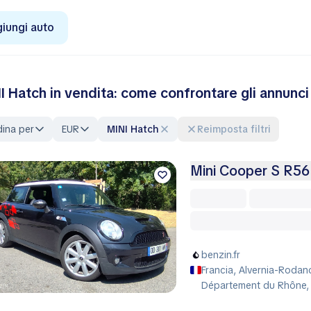
iungi auto
I Hatch in vendita: come confrontare gli annunci
ina per
EUR
MINI Hatch
Reimposta filtri
Mini Cooper S R56
benzin.fr
Francia, Alvernia-Rodano
Département du Rhône,