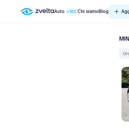
Auto
Chi siamo
Blog
Agg
+302
MIN
Ord