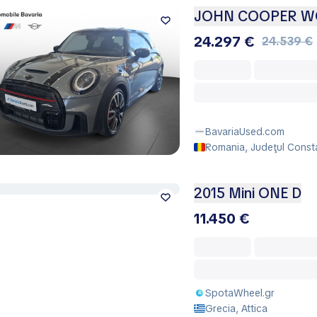
JOHN COOPER 
24.297 €
24.539 €
BavariaUsed.com
Romania, Judeţul Consta
2015 Mini ONE D
11.450 €
SpotaWheel.gr
Grecia, Attica