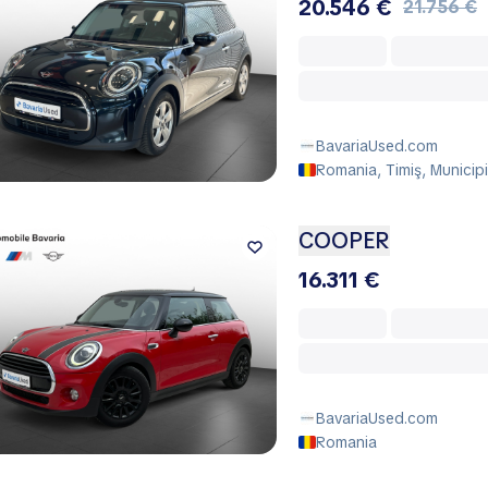
20.546 €
21.756 €
BavariaUsed.com
Romania, Timiş, Municipi
COOPER
16.311 €
BavariaUsed.com
Romania