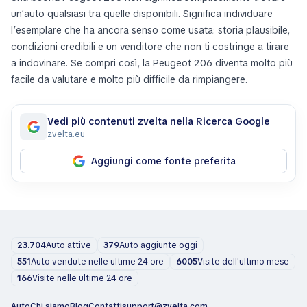
un’auto qualsiasi tra quelle disponibili. Significa individuare
l’esemplare che ha ancora senso come usata: storia plausibile,
condizioni credibili e un venditore che non ti costringe a tirare
a indovinare. Se compri così, la Peugeot 206 diventa molto più
facile da valutare e molto più difficile da rimpiangere.
Vedi più contenuti zvelta nella Ricerca Google
zvelta.eu
Aggiungi come fonte preferita
23.704
Auto attive
379
Auto aggiunte oggi
551
Auto vendute nelle ultime 24 ore
6005
Visite dell'ultimo mese
166
Visite nelle ultime 24 ore
Auto
Chi siamo
Blog
Contatti
support@zvelta.com