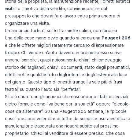
storia della proprietà, la manutenzione recente, i difetti estetici
visibili o il motivo della vendita, conviene partire dal
presupposto che dovrai fare lavoro extra prima ancora di
organizzare una visita.
Un annuncio forte di solito trasmette calma, non furbizia
Una delle cose meno ovvie quando si cerca una
Peugeot 206
è che le offerte migliori raramente cercano di impressionare
troppo. Chi vende un’auto davvero in ordine spesso scrive
annunci semplici, quasi noiosamente chiari: chilometraggio,
storico dei tagliandi, chiavi, documenti, stato degli pneumatici,
difetti noti e qualche foto degli interni e degli esterni alla luce
del giorno. Questo tipo di onestà tranquilla vale più di frasi
teatrali su quanto l’auto sia “perfetta”.
Sii più cauto con gli annunci che nascondono i fatti essenziali
dietro formule come “va bene per la sua età” oppure “piccole
cose da sistemare”. Su una Peugeot 206 anziana, le “piccole
cose” possono voler dire di tutto: da semplice usura estetica a
manutenzione trascurata che ricadrà subito sul prossimo
proprietario. Chiedi al venditore di essere preciso. Che cosa