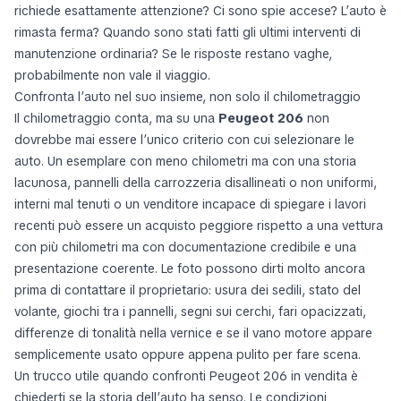
richiede esattamente attenzione? Ci sono spie accese? L’auto è
rimasta ferma? Quando sono stati fatti gli ultimi interventi di
manutenzione ordinaria? Se le risposte restano vaghe,
probabilmente non vale il viaggio.
Confronta l’auto nel suo insieme, non solo il chilometraggio
Il chilometraggio conta, ma su una
Peugeot 206
non
dovrebbe mai essere l’unico criterio con cui selezionare le
auto. Un esemplare con meno chilometri ma con una storia
lacunosa, pannelli della carrozzeria disallineati o non uniformi,
interni mal tenuti o un venditore incapace di spiegare i lavori
recenti può essere un acquisto peggiore rispetto a una vettura
con più chilometri ma con documentazione credibile e una
presentazione coerente. Le foto possono dirti molto ancora
prima di contattare il proprietario: usura dei sedili, stato del
volante, giochi tra i pannelli, segni sui cerchi, fari opacizzati,
differenze di tonalità nella vernice e se il vano motore appare
semplicemente usato oppure appena pulito per fare scena.
Un trucco utile quando confronti Peugeot 206 in vendita è
chiederti se la storia dell’auto ha senso. Le condizioni