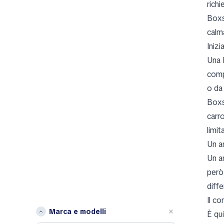
rich
Boxst
calma
Inizi
Una P
comp
o da
Boxst
carro
limit
Un a
Un a
però
diff
Il co
Marca e modelli
È qu