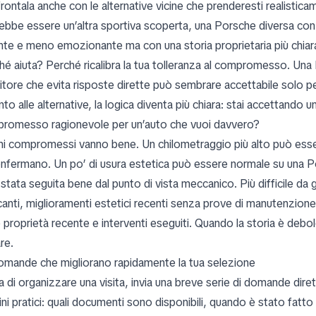
rontala anche con le alternative vicine che prenderesti realistic
ebbe essere un’altra sportiva scoperta, una Porsche diversa con
nte e meno emozionante ma con una storia proprietaria più chiar
hé aiuta? Perché ricalibra la tua tolleranza al compromesso. Una 
itore che evita risposte dirette può sembrare accettabile solo pe
to alle alternative, la logica diventa più chiara: stai accettando
romesso ragionevole per un’auto che vuoi davvero?
ni compromessi vanno bene. Un chilometraggio più alto può essere
onfermano. Un po’ di usura estetica può essere normale su una 
stata seguita bene dal punto di vista meccanico. Più difficile da 
anti, miglioramenti estetici recenti senza prove di manutenzion
 proprietà recente e interventi eseguiti. Quando la storia è deb
are.
omande che migliorano rapidamente la tua selezione
 di organizzare una visita, invia una breve serie di domande dire
ni pratici: quali documenti sono disponibili, quando è stato fatto