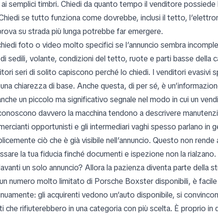
e ai semplici timbri. Chiedi da quanto tempo il venditore possied
Chiedi se tutto funziona come dovrebbe, inclusi il tetto, l’elettron
prova su strada più lunga potrebbe far emergere.
chiedi foto o video molto specifici se l’annuncio sembra incomple
 di sedili, volante, condizioni del tetto, ruote e parti basse della 
tori seri di solito capiscono perché lo chiedi. I venditori evasivi 
 una chiarezza di base. Anche questa, di per sé, è un’informazione
nche un piccolo ma significativo segnale nel modo in cui un vendi
conoscono davvero la macchina tendono a descrivere manutenzio
ercianti opportunisti e gli intermediari vaghi spesso parlano in 
licemente ciò che è già visibile nell’annuncio. Questo non rend
ssare la tua fiducia finché documenti e ispezione non la rialzano.
avanti un solo annuncio? Allora la pazienza diventa parte della st
un numero molto limitato di Porsche Boxster disponibili, è facile
inuamente: gli acquirenti vedono un’auto disponibile, si convinco
ti che rifiuterebbero in una categoria con più scelta. È proprio 