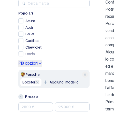
Conf
Potr
Popolari
rece
Acura
Perc
Audi
vend
BMW
accan
Cadillac
comp
Chevrolet
Alcu
Dacia
lo c
Ford
Più opzioni
ed è 
Genesis
manc
GMC
Porsche
bene
Honda
Boxster
Aggiungi modello
Hyundai
l’aff
Jeep
Le d
Prezzo
Kia
Prima
Land Rover
termi
Lexus