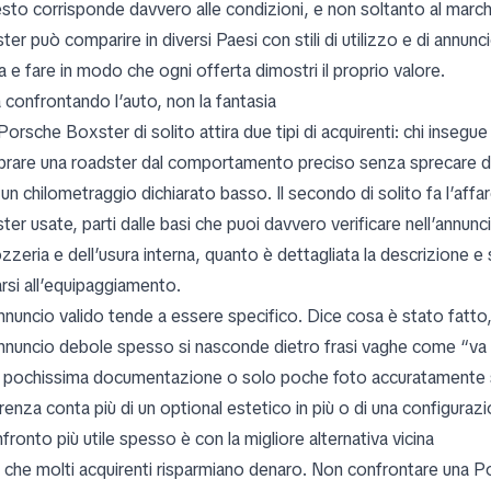
iesto corrisponde davvero alle condizioni, e non soltanto al mar
er può comparire in diversi Paesi con stili di utilizzo e di annun
 e fare in modo che ogni offerta dimostri il proprio valore.
a confrontando l’auto, non la fantasia
orsche Boxster di solito attira due tipi di acquirenti: chi insegu
rare una roadster dal comportamento preciso senza sprecare denaro
 un chilometraggio dichiarato basso. Il secondo di solito fa l’aff
er usate, parti dalle basi che puoi davvero verificare nell’annunci
zzeria e dell’usura interna, quanto è dettagliata la descrizione e
arsi all’equipaggiamento.
nnuncio valido tende a essere specifico. Dice cosa è stato fatto,
nnuncio debole spesso si nasconde dietro frasi vaghe come “v
 pochissima documentazione o solo poche foto accuratamente 
erenza conta più di un optional estetico in più o di una configura
nfronto più utile spesso è con la migliore alternativa vicina
i che molti acquirenti risparmiano denaro. Non confrontare una 