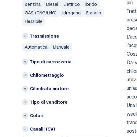
A
più.
Benzina
Diesel
Elettrico
Ibrido
I
Aixam
Trat
GAS (CNG/LNG)
Idrogeno
Etanolo
Islanda
Alfa Romeo
pres
Flessibile
Italia
AM General
decis
AMC
L
Trasmissione
L’ac
Aston Martin
Lituania
l’acq
automatica
manuale
Austin
P
Cosa
Austin Healey
Tipo di carrozzeria
Dal 
Paesi Bassi
Avatr
Polonia
chil
Chilometraggio
B
util
S
BAIC
un’a
Cilindrata motore
Spagna
Bentley
acco
Bestune
Altri
Tipo di venditore
Una 
Brabus
Belgio
week
Colori
Bugatti
Bulgaria
tran
Buick
Cipro
Cavalli (CV)
sost
BYD
Croazia