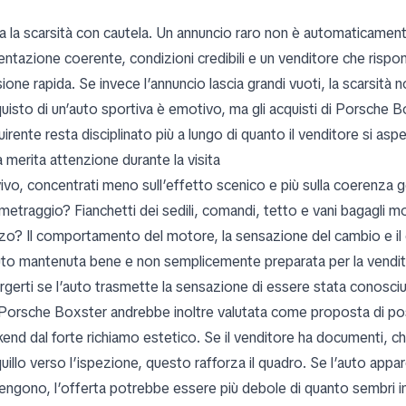
ta la scarsità con cautela. Un annuncio raro non è automaticament
entazione coerente, condizioni credibili e un venditore che rispon
ione rapida. Se invece l’annuncio lascia grandi vuoti, la scarsità 
quisto di un’auto sportiva è emotivo, ma gli acquisti di Porsche
uirente resta disciplinato più a lungo di quanto il venditore si aspe
 merita attenzione durante la visita
vivo, concentrati meno sull’effetto scenico e più sulla coerenza g
ometraggio? Fianchetti dei sedili, comandi, tetto e vani bagagli 
izzo? Il comportamento del motore, la sensazione del cambio e 
uto mantenuta bene e non semplicemente preparata per la vendi
rgerti se l’auto trasmette la sensazione di essere stata conosciu
Porsche Boxster andrebbe inoltre valutata come proposta di p
end dal forte richiamo estetico. Se il venditore ha documenti, chi
quillo verso l’ispezione, questo rafforza il quadro. Se l’auto app
engono, l’offerta potrebbe essere più debole di quanto sembri i