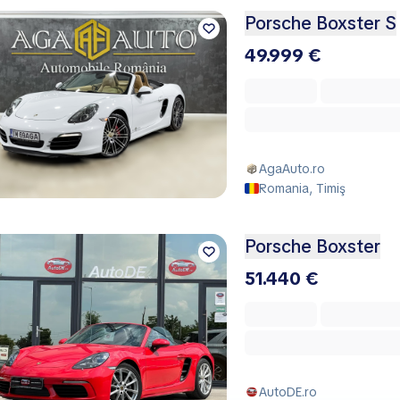
Porsche Boxster S
49.999 €
AgaAuto.ro
Romania, Timiş
Porsche Boxster
51.440 €
AutoDE.ro