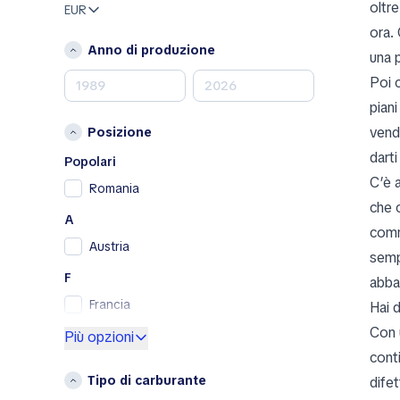
oltr
EUR
Mazda
ora. 
Mercedes-Benz
Anno di produzione
una 
MINI
Poi 
Nissan
piani
Opel
vendi
Posizione
Peugeot
darti
Porsche
Popolari
C’è a
RAM
Romania
che 
Renault
A
Renault Samsung
comm
Austria
Skoda
semp
SsangYong
F
abba
Subaru
Francia
Hai d
Toyota
Con 
G
Più opzioni
Volkswagen
cont
Germania
Volvo
Tipo di carburante
difet
Grecia