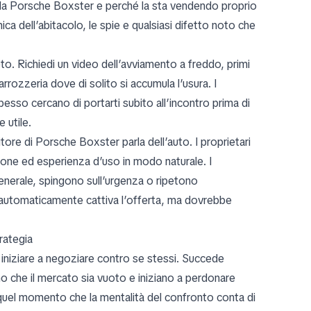
e la Porsche Boxster e perché la sta vendendo proprio
ica dell’abitacolo, le spie e qualsiasi difetto noto che
to. Richiedi un video dell’avviamento a freddo, primi
carrozzeria dove di solito si accumula l’usura. I
spesso cercano di portarti subito all’incontro prima di
 utile.
tore di Porsche Boxster parla dell’auto. I proprietari
ne ed esperienza d’uso in modo naturale. I
generale, spingono sull’urgenza o ripetono
e automaticamente cattiva l’offerta, ma dovrebbe
rategia
 iniziare a negoziare contro se stessi. Succede
no che il mercato sia vuoto e iniziano a perdonare
in quel momento che la mentalità del confronto conta di