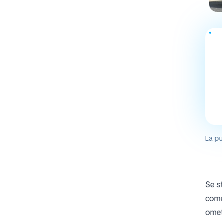
La pu
Se s
come
omet