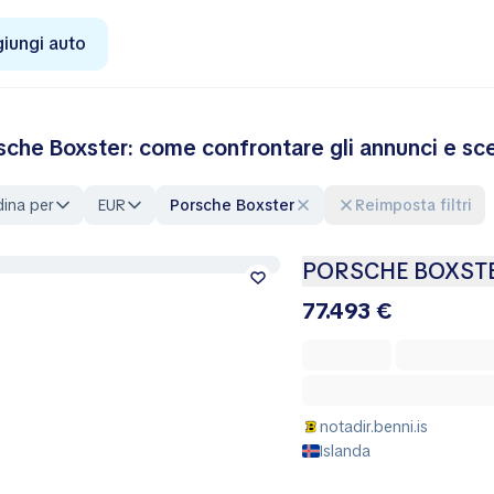
iungi auto
sche Boxster: come confrontare gli annunci e sce
ina per
EUR
Porsche Boxster
Reimposta filtri
PORSCHE BOXST
77.493 €
notadir.benni.is
Islanda