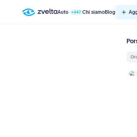
Auto
Chi siamo
Blog
Agg
+447
Por
Ord