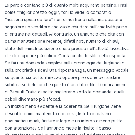
Le parole contano più di quanto molti acquirenti pensino. Frasi
come “miglior prezzo oggi”, “chi lo vede lo compra” o
“nessuna spesa da fare” non dimostrano nulla, ma possono
segnalare un venditore che vuole chiudere sull’emotività prima
di entrare nei dettagli. Al contrario, un annuncio che cita con
calma manutenzione recente, difetti noti, numero di chiavi,
stato dell’immatricolazione o uso preciso nell’attività lavorativa
di solito appare più solido. Conta anche lo stile della risposta.
Se fai una domanda semplice sulla cronologia dei tagliandi o
sulla proprietà e ricevi una risposta vaga, un messaggio vocale
su quanto sia pulito il mezzo oppure pressione per andare
subito a vederlo, anche questo è un dato utile. I buoni annunci
di Renault Trafic di solito migliorano sotto le domande; quelli
deboli diventano più sfocati.
Un indizio meno evidente è la coerenza. Se il furgone viene
descritto come mantenuto con cura, le foto mostrano
pneumatici uguali, finiture integre e un interno almeno pulito
con attenzione? Se l’annuncio mette in risalto il basso