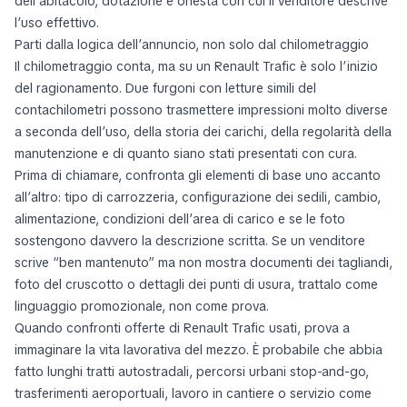
dell’abitacolo, dotazione e onestà con cui il venditore descrive
l’uso effettivo.
Parti dalla logica dell’annuncio, non solo dal chilometraggio
Il chilometraggio conta, ma su un Renault Trafic è solo l’inizio
del ragionamento. Due furgoni con letture simili del
contachilometri possono trasmettere impressioni molto diverse
a seconda dell’uso, della storia dei carichi, della regolarità della
manutenzione e di quanto siano stati presentati con cura.
Prima di chiamare, confronta gli elementi di base uno accanto
all’altro: tipo di carrozzeria, configurazione dei sedili, cambio,
alimentazione, condizioni dell’area di carico e se le foto
sostengono davvero la descrizione scritta. Se un venditore
scrive “ben mantenuto” ma non mostra documenti dei tagliandi,
foto del cruscotto o dettagli dei punti di usura, trattalo come
linguaggio promozionale, non come prova.
Quando confronti offerte di Renault Trafic usati, prova a
immaginare la vita lavorativa del mezzo. È probabile che abbia
fatto lunghi tratti autostradali, percorsi urbani stop-and-go,
trasferimenti aeroportuali, lavoro in cantiere o servizio come