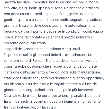
navetta familiare? I venditori non lo dicono sempre in modo
esplicito, ma gli indizi spesso ci sono. Un abitacolo ordinato
con poca usura sul sedile guida può suggerire un uso più
gentile rispetto a un vano di carico molto segnato e plastiche
graffiate. Nessuna delle due situazioni è automaticamente
buona o cattiva. Il punto è capire se le condizioni combaciano
con la storia raccontata e se anche il prezzo richiesto è
coerente con quella storia.
I segnali del venditore che ti evitano viaggi inutili
È qui che di solito gli annunci deboli si smascherano. Un
venditore serio di Renault Trafic tende a mostrare il veicolo
come farebbe qualcuno che si aspetta domande concrete:
menzione dell’avviamento a freddo, note sulla manutenzione,
stato degli pneumatici, foto dei documenti quando opportuno,
VIN disponibile su richiesta e immagini scattate alla luce del
giorno da più angolazioni, non solo quelle più favorevoli.
Dovresti vedere i lati, le porte posteriori, il pianale di carico, i
fianchi dei sedili, il volante, il quadro strumenti e non soltanto
tre foto lontane dopo il lavaggio.