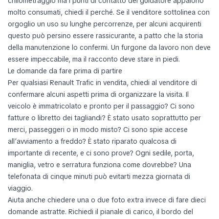
chilometraggio ma i punti di contatto del guidatore appaiono
molto consumati, chiedi il perché. Se il venditore sottolinea con
orgoglio un uso su lunghe percorrenze, per alcuni acquirenti
questo può persino essere rassicurante, a patto che la storia
della manutenzione lo confermi. Un furgone da lavoro non deve
essere impeccabile, ma il racconto deve stare in piedi.
Le domande da fare prima di partire
Per qualsiasi Renault Trafic in vendita, chiedi al venditore di
confermare alcuni aspetti prima di organizzare la visita. Il
veicolo è immatricolato e pronto per il passaggio? Ci sono
fatture o libretto dei tagliandi? È stato usato soprattutto per
merci, passeggeri o in modo misto? Ci sono spie accese
all’avviamento a freddo? È stato riparato qualcosa di
importante di recente, e ci sono prove? Ogni sedile, porta,
maniglia, vetro e serratura funziona come dovrebbe? Una
telefonata di cinque minuti può evitarti mezza giornata di
viaggio.
Aiuta anche chiedere una o due foto extra invece di fare dieci
domande astratte. Richiedi il pianale di carico, il bordo del