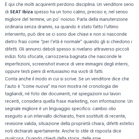
È qui che molti acquirenti perdono disciplina. Un venditore serio
di
SEAT Ibiza
spesso ha un tono calmo, preciso e, nel senso
migliore del termine, un po’ noioso. Parla della manutenzione
ordinaria senza drammi, sa quando è stato fatto l’ultimo
intervento, può dire se ci sono due chiavi e non si nasconde
dietro frasi come “per l’età è normale” quando gli si chiedono i
difetti. Gli annunci deboli spesso si rivelano attraverso piccoli
indizi: foto sfocate, carrozzeria bagnata che nasconde le
imperfezioni, screenshot invece di vere immagini degli interni,
oppure testi pieni di entusiasmo ma vuoti di fatti.
Conta anche il modo in cui si scrive. Se un venditore dice che
l’auto è “come nuova” ma non mostra né cronologia dei
tagliandi, né foto dei documenti, né spiegazioni sui lavori
recenti, considera quella frase marketing, non informazione. Un
segnale migliore è un linguaggio specifico: cambio olio
eseguito a un intervallo dichiarato, freni sostituiti di recente,
revisione valida, situazione della proprietà chiara, difetti estetici
noti dichiarati apertamente. Anche lo stile di risposta dice
qualcosa. Quando chiedi della storia, delle spie,