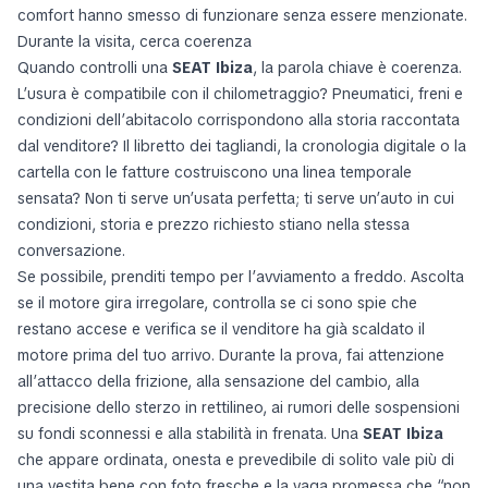
comfort hanno smesso di funzionare senza essere menzionate.
Durante la visita, cerca coerenza
Quando controlli una
SEAT Ibiza
, la parola chiave è coerenza.
L’usura è compatibile con il chilometraggio? Pneumatici, freni e
condizioni dell’abitacolo corrispondono alla storia raccontata
dal venditore? Il libretto dei tagliandi, la cronologia digitale o la
cartella con le fatture costruiscono una linea temporale
sensata? Non ti serve un’usata perfetta; ti serve un’auto in cui
condizioni, storia e prezzo richiesto stiano nella stessa
conversazione.
Se possibile, prenditi tempo per l’avviamento a freddo. Ascolta
se il motore gira irregolare, controlla se ci sono spie che
restano accese e verifica se il venditore ha già scaldato il
motore prima del tuo arrivo. Durante la prova, fai attenzione
all’attacco della frizione, alla sensazione del cambio, alla
precisione dello sterzo in rettilineo, ai rumori delle sospensioni
su fondi sconnessi e alla stabilità in frenata. Una
SEAT Ibiza
che appare ordinata, onesta e prevedibile di solito vale più di
una vestita bene con foto fresche e la vaga promessa che “non