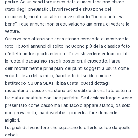
partire. Se un venditore indica date di manutenzione chiare,
stato degli pneumatici, lavori recenti e situazione dei
documenti, mentre un altro scrive soltanto “buona auto, va
bene”, i due annunci non si equivalgono già prima di vedere le
vetture.
Osserva con attenzione cosa stanno cercando di mostrare le
foto. I buoni annunci di solito includono più della classica foto
d’effetto in tre quarti anteriore. Dovresti vedere entrambi i lati,
le ruote, il bagagliaio, i sedili posteriori, il cruscotto, l’area
dell’infotainment e primi piani dei punti soggetti a usura come
volante, leva del cambio, fianchetti del sedile guida e
battitacco. Su una
SEAT Ibiza
usata, questi dettagli
raccontano spesso una storia più credibile di una foto esterna
lucidata e scattata con luce perfetta. Se il chilometraggio viene
presentato come basso ma l’abitacolo appare stanco, da solo
non prova nulla, ma dovrebbe spingerti a fare domande
migliori.
I segnali del venditore che separano le offerte solide da quelle
deboli