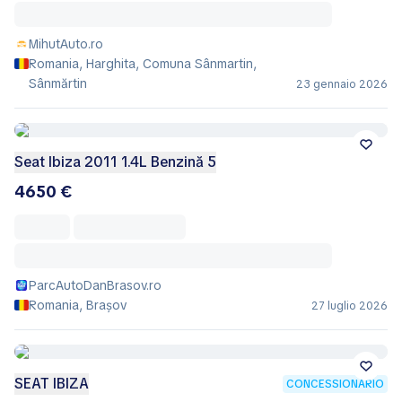
MihutAuto.ro
Romania, Harghita, Comuna Sânmartin,
Sânmărtin
23 gennaio 2026
Seat Ibiza 2011 1.4L Benzină 5
4650 €
ParcAutoDanBrasov.ro
Romania, Brașov
27 luglio 2026
SEAT IBIZA
CONCESSIONARIO