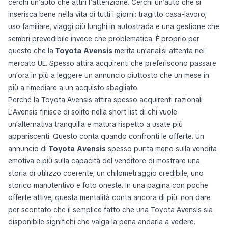
cerchi un’auto che attiri l’attenzione. Cerchi un’auto che si
inserisca bene nella vita di tutti i giorni: tragitto casa-lavoro,
uso familiare, viaggi più lunghi in autostrada e una gestione che
sembri prevedibile invece che problematica. È proprio per
questo che la
Toyota Avensis
merita un’analisi attenta nel
mercato UE. Spesso attira acquirenti che preferiscono passare
un’ora in più a leggere un annuncio piuttosto che un mese in
più a rimediare a un acquisto sbagliato.
Perché la Toyota Avensis attira spesso acquirenti razionali
L’Avensis finisce di solito nella short list di chi vuole
un’alternativa tranquilla e matura rispetto a usate più
appariscenti. Questo conta quando confronti le offerte. Un
annuncio di
Toyota Avensis
spesso punta meno sulla vendita
emotiva e più sulla capacità del venditore di mostrare una
storia di utilizzo coerente, un chilometraggio credibile, uno
storico manutentivo e foto oneste. In una pagina con poche
offerte attive, questa mentalità conta ancora di più: non dare
per scontato che il semplice fatto che una Toyota Avensis sia
disponibile significhi che valga la pena andarla a vedere.