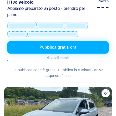
Prezzo
Il tuo veicolo
– – –
Abbiamo preparato un posto - prendilo per
primo.
Pubblica gratis ora
Gratis
·
5 minuti
La pubblicazione è gratis · Pubblica in 5 minuti · 6052
acquirenti/mese