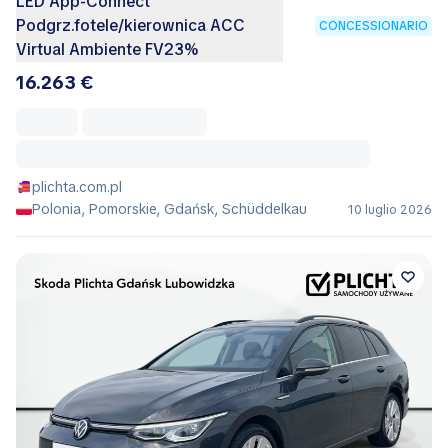
LED App-Connect
Podgrz.fotele/kierownica ACC
CONCESSIONARIO
Virtual Ambiente FV23%
16.263 €
plichta.com.pl
Polonia, Pomorskie, Gdańsk, Schüddelkau
10 luglio 2026