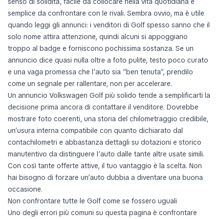
senso di solidità, facile da collocare nella vita quotidiana e
semplice da confrontare con le rivali. Sembra ovvio, ma è utile
quando leggi gli annunci: i venditori di Golf spesso sanno che il
solo nome attira attenzione, quindi alcuni si appoggiano
troppo al badge e forniscono pochissima sostanza. Se un
annuncio dice quasi nulla oltre a foto pulite, testo poco curato
e una vaga promessa che l’auto sia “ben tenuta”, prendilo
come un segnale per rallentare, non per accelerare.
Un annuncio Volkswagen Golf più solido tende a semplificarti la
decisione prima ancora di contattare il venditore. Dovrebbe
mostrare foto coerenti, una storia del chilometraggio credibile,
un’usura interna compatibile con quanto dichiarato dal
contachilometri e abbastanza dettagli su dotazioni e storico
manutentivo da distinguere l’auto dalle tante altre usate simili.
Con così tante offerte attive, il tuo vantaggio è la scelta. Non
hai bisogno di forzare un’auto dubbia a diventare una buona
occasione.
Non confrontare tutte le Golf come se fossero uguali
Uno degli errori più comuni su questa pagina è confrontare