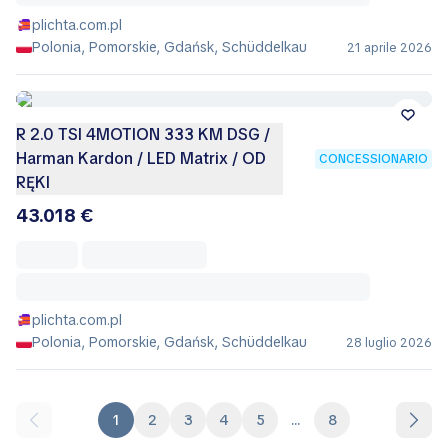
plichta.com.pl
Polonia, Pomorskie, Gdańsk, Schüddelkau
21 aprile 2026
R 2.0 TSI 4MOTION 333 KM DSG /
Harman Kardon / LED Matrix / OD
CONCESSIONARIO
RĘKI
43.018 €
plichta.com.pl
Polonia, Pomorskie, Gdańsk, Schüddelkau
28 luglio 2026
1
2
3
4
5
...
8