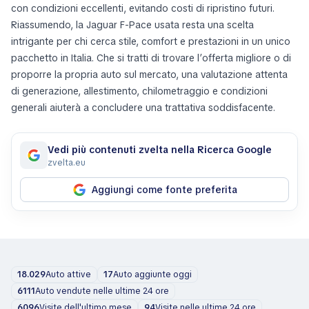
con condizioni eccellenti, evitando costi di ripristino futuri.
Riassumendo, la Jaguar F-Pace usata resta una scelta
intrigante per chi cerca stile, comfort e prestazioni in un unico
pacchetto in Italia. Che si tratti di trovare l’offerta migliore o di
proporre la propria auto sul mercato, una valutazione attenta
di generazione, allestimento, chilometraggio e condizioni
generali aiuterà a concludere una trattativa soddisfacente.
Vedi più contenuti zvelta nella Ricerca Google
zvelta.eu
Aggiungi come fonte preferita
18.029
Auto attive
17
Auto aggiunte oggi
6111
Auto vendute nelle ultime 24 ore
6096
Visite dell'ultimo mese
94
Visite nelle ultime 24 ore