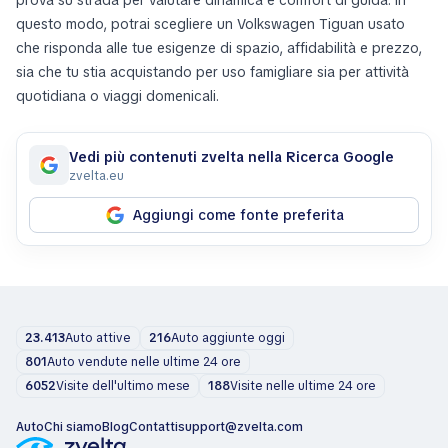
questo modo, potrai scegliere un Volkswagen Tiguan usato
che risponda alle tue esigenze di spazio, affidabilità e prezzo,
sia che tu stia acquistando per uso famigliare sia per attività
quotidiana o viaggi domenicali.
Vedi più contenuti zvelta nella Ricerca Google
zvelta.eu
Aggiungi come fonte preferita
23.413
Auto attive
216
Auto aggiunte oggi
801
Auto vendute nelle ultime 24 ore
6052
Visite dell'ultimo mese
188
Visite nelle ultime 24 ore
Auto
Chi siamo
Blog
Contatti
support@zvelta.com