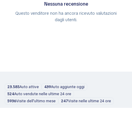
Nessuna recensione
Questo venditore non ha ancora ricevuto valutazioni
dagli utenti.
23.585
Auto attive
439
Auto aggiunte oggi
524
Auto vendute nelle ultime 24 ore
5936
Visite dell'ultimo mese
247
Visite nelle ultime 24 ore
Auto
Chi siamo
Blog
Contatti
support@zvelta.com
© 2026 zvelta
Termini di utilizzo
Informativa sulla privacy