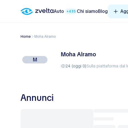
Auto
Chi siamo
Blog
Agg
+435
Home
Moha Alramo
Moha Alramo
M
24 (oggi 0)
Sulla piattaforma dal 
Annunci