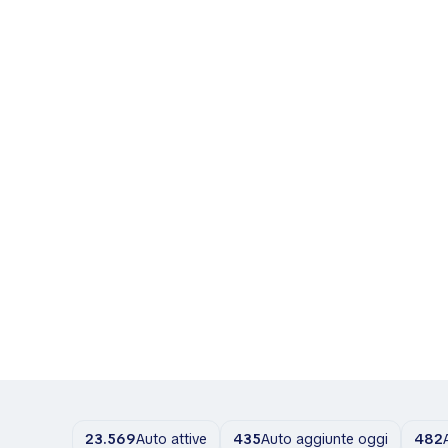
23.569
Auto attive
435
Auto aggiunte oggi
482