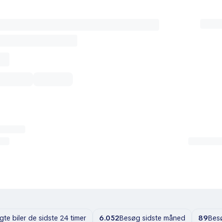
gte biler de sidste 24 timer
6.052
Besøg sidste måned
89
Besø