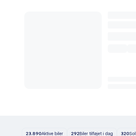
23.890
Aktive biler
292
Biler tilføjet i dag
320
Sol