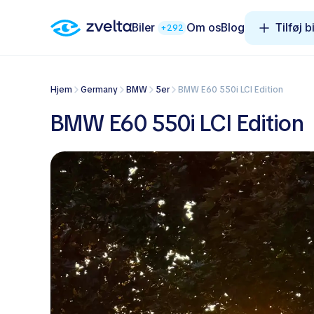
Biler
Om os
Blog
Tilføj bi
+292
Hjem
Germany
BMW
5er
BMW E60 550i LCI Edition
BMW E60 550i LCI Edition