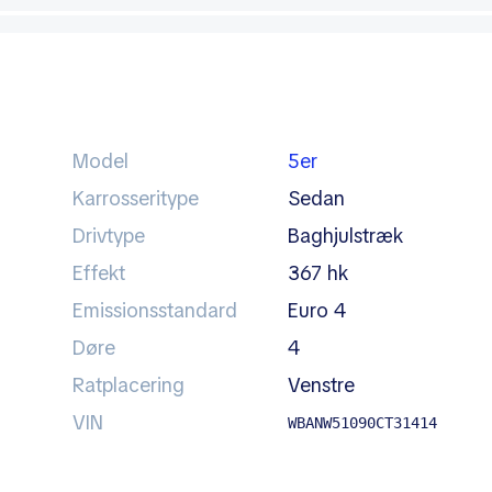
Model
5er
Karrosseritype
sedan
Drivtype
baghjulstræk
Effekt
367 hk
Emissionsstandard
Euro 4
Døre
4
Ratplacering
venstre
VIN
WBANW51090CT31414