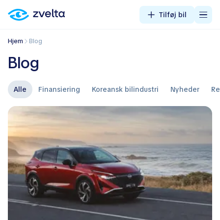
Tilføj bil
Hjem
Blog
Blog
Alle
Finansiering
Koreansk bilindustri
Nyheder
R