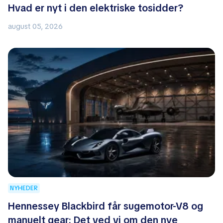
Hvad er nyt i den elektriske tosidder?
august 05, 2026
NYHEDER
Hennessey Blackbird får sugemotor-V8 og
manuelt gear: Det ved vi om den nye