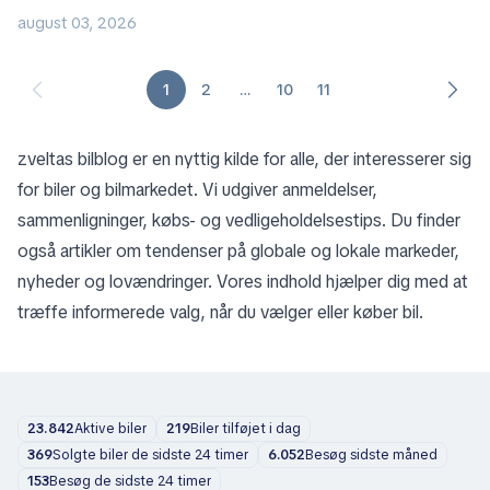
august 03, 2026
1
2
…
10
11
zveltas bilblog er en nyttig kilde for alle, der interesserer sig
for biler og bilmarkedet. Vi udgiver anmeldelser,
sammenligninger, købs- og vedligeholdelsestips. Du finder
også artikler om tendenser på globale og lokale markeder,
nyheder og lovændringer. Vores indhold hjælper dig med at
træffe informerede valg, når du vælger eller køber bil.
23.842
Aktive biler
219
Biler tilføjet i dag
369
Solgte biler de sidste 24 timer
6.052
Besøg sidste måned
153
Besøg de sidste 24 timer