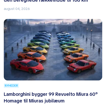
den beregnede rækkevidde til 168 km
august 04, 2026
NYHEDER
Lamborghini bygger 99 Revuelto Miura 60°
Homage til Miuras jubilæum