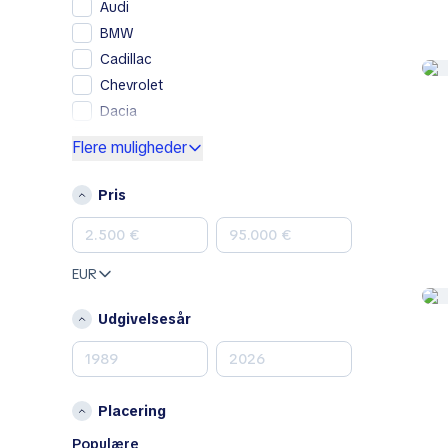
Audi
BMW
Cadillac
Chevrolet
Dacia
Ford
Flere muligheder
Genesis
GMC
Pris
Honda
Hyundai
Jeep
EUR
Kia
Land Rover
Udgivelsesår
Lexus
Mazda
Mercedes-Benz
Placering
MINI
Populære