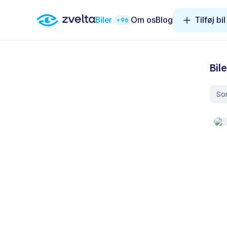
Biler
Om os
Blog
Tilføj bil
+96
Bile
Sor