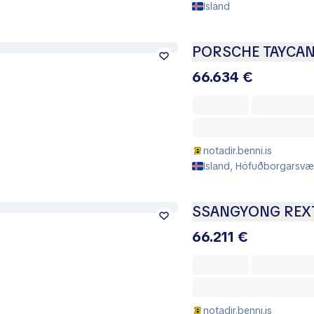
Island
PORSCHE TAYCA
66.634 €
notadir.benni.is
Island, Höfuðborgarsvæð
SSANGYONG REX
66.211 €
notadir.benni.is