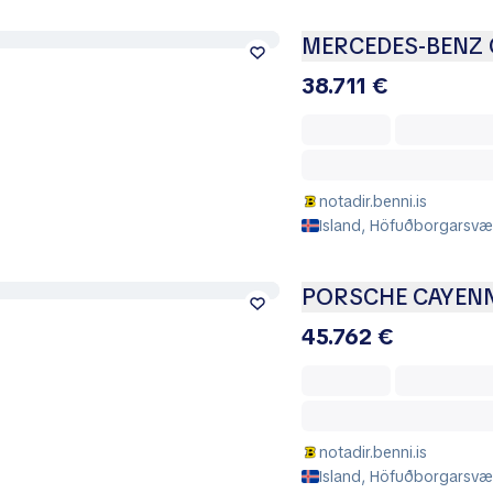
MERCEDES-BENZ 
38.711 €
notadir.benni.is
Island, Höfuðborgarsvæð
PORSCHE CAYEN
45.762 €
notadir.benni.is
Island, Höfuðborgarsvæð