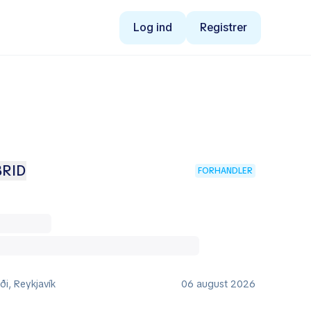
Log ind
Registrer
BRID
FORHANDLER
i, Reykjavík
06 august 2026