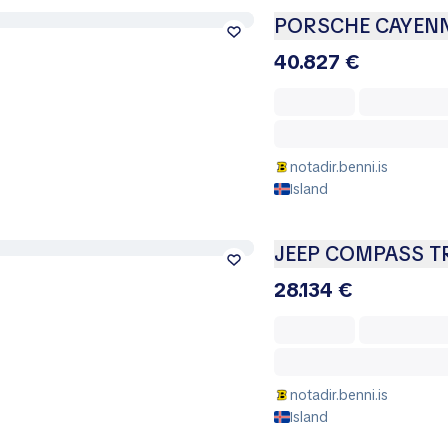
PORSCHE CAYENN
40.827 €
notadir.benni.is
Island
JEEP COMPASS T
28.134 €
notadir.benni.is
Island