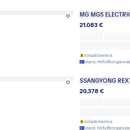
MG MG5 ELECTRI
21.083 €
notadir.benni.is
Island, Höfuðborgarsvæð
SSANGYONG REX
20.378 €
notadir.benni.is
Island, Höfuðborgarsvæð