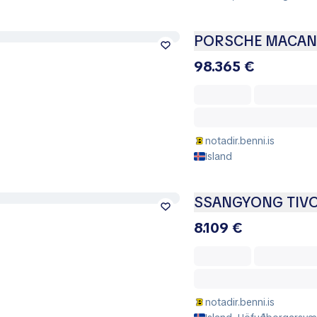
PORSCHE MACAN
98.365 €
notadir.benni.is
Island
SSANGYONG TIVO
8.109 €
notadir.benni.is