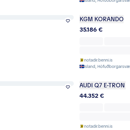
Island, Höfuðborgarsvæð
KGM KORANDO
35.186 €
notadir.benni.is
Island, Höfuðborgarsvæð
AUDI Q7 E-TRON
44.352 €
notadir.benni.is