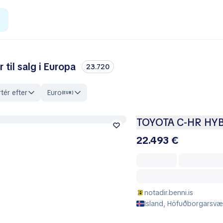
r til salg i Europa
23.720
tér efter
Euro
(EUR)
TOYOTA C-HR HY
22.493 €
notadir.benni.is
Island, Höfuðborgarsvæð