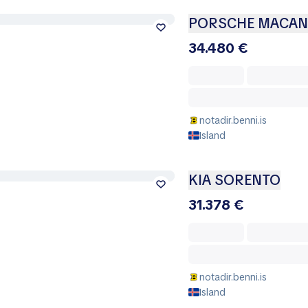
PORSCHE MACAN
34.480 €
notadir.benni.is
Island
KIA SORENTO
31.378 €
notadir.benni.is
Island