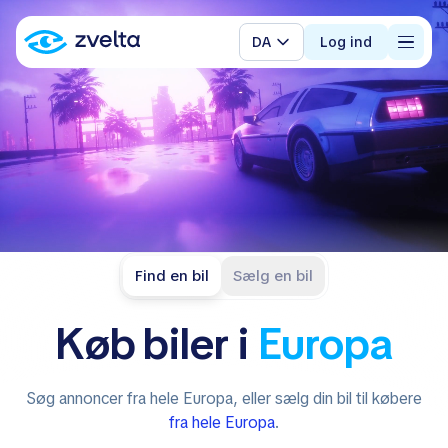
DA
Log ind
Find en bil
Sælg en bil
Køb
biler
i
Europa
Søg annoncer fra hele Europa, eller sælg din bil til købere
fra hele Europa
.