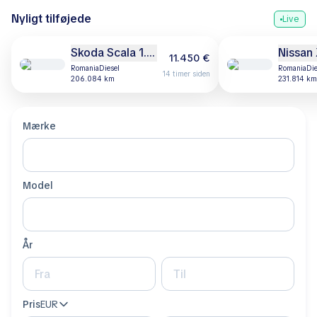
Nyligt tilføjede
Live
Skoda Scala 1.6 Diesel / 2019
Nissan 
11.450 €
Romania
diesel
Romania
di
14 timer siden
206.084 km
231.814 km
Mærke
Model
År
Pris
EUR