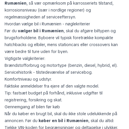
Rumænien
, så vær opmærksom på karrosseriets tilstand,
korrosionsniveau (især i nordlige regioner) og
regelmæssigheden af serviceeftersyn.
Hvordan vælge bil i Rumænien - nøglekriterier
Før du
vælger bil i Rumænien
, skal du afgøre biltypen og
brugsforholdene. Byboere vil typisk foretrække kompakte
hatchbacks og elbiler, mens stationcars eller crossovers kan
være bedre til ture uden for byen.
Vigtigste valgkriterier:
Brændstofforbrug og motortype (benzin, diesel, hybrid, el).
Servicehistorik - tilstedeværelse af servicebog.
Komfortniveau og udstyr.
Faktiske anmeldelser fra ejere af den valgte model.
Tip: fastsæt budget på forhånd, inklusive udgifter til
registrering, forsikring og skat.
Gennemgang af bilen før køb
Når du køber en brugt bil, skal du ikke stole udelukkende på
annoncen. Før du
køber en bil i Rumænien
, skal du altid:
Tjekke VIN-koden for begrænsninger og deltagelse i ulykker.