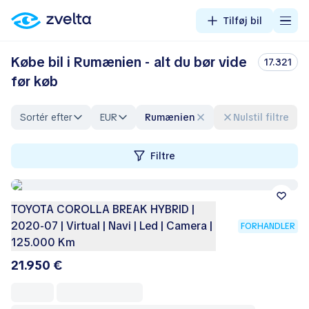
Tilføj bil
Købe bil i Rumænien - alt du bør vide
17.321
før køb
Sortér efter
EUR
Rumænien
Nulstil filtre
Filtre
TOYOTA COROLLA BREAK HYBRID |
2020-07 | Virtual | Navi | Led | Camera |
FORHANDLER
125.000 Km
21.950 €