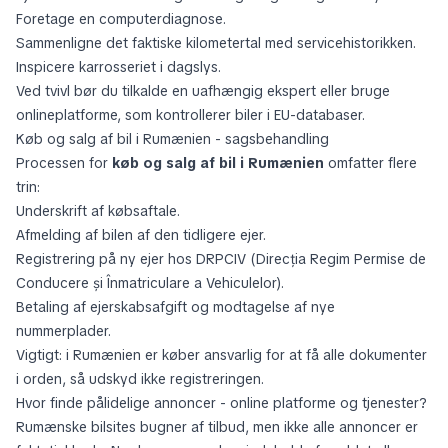
Foretage en computerdiagnose.
Sammenligne det faktiske kilometertal med servicehistorikken.
Inspicere karrosseriet i dagslys.
Ved tvivl bør du tilkalde en uafhængig ekspert eller bruge
onlineplatforme, som kontrollerer biler i EU-databaser.
Køb og salg af bil i Rumænien - sagsbehandling
Processen for
køb og salg af bil i Rumænien
omfatter flere
trin:
Underskrift af købsaftale.
Afmelding af bilen af den tidligere ejer.
Registrering på ny ejer hos DRPCIV (Direcția Regim Permise de
Conducere și Înmatriculare a Vehiculelor).
Betaling af ejerskabsafgift og modtagelse af nye
nummerplader.
Vigtigt: i Rumænien er køber ansvarlig for at få alle dokumenter
i orden, så udskyd ikke registreringen.
Hvor finde pålidelige annoncer - online platforme og tjenester?
Rumænske bilsites bugner af tilbud, men ikke alle annoncer er