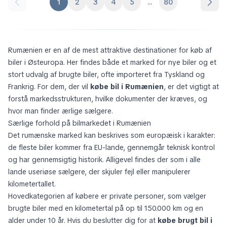
1
2
3
4
5
...
80
Rumænien er en af de mest attraktive destinationer for køb af
biler i Østeuropa. Her findes både et marked for nye biler og et
stort udvalg af brugte biler, ofte importeret fra Tyskland og
Frankrig. For dem, der vil
købe bil i Rumænien
, er det vigtigt at
forstå markedsstrukturen, hvilke dokumenter der kræves, og
hvor man finder ærlige sælgere.
Særlige forhold på bilmarkedet i Rumænien
Det rumænske marked kan beskrives som europæisk i karakter:
de fleste biler kommer fra EU-lande, gennemgår teknisk kontrol
og har gennemsigtig historik. Alligevel findes der som i alle
lande useriøse sælgere, der skjuler fejl eller manipulerer
kilometertallet.
Hovedkategorien af købere er private personer, som vælger
brugte biler med en kilometertal på op til 150.000 km og en
alder under 10 år. Hvis du beslutter dig for at
købe brugt bil i