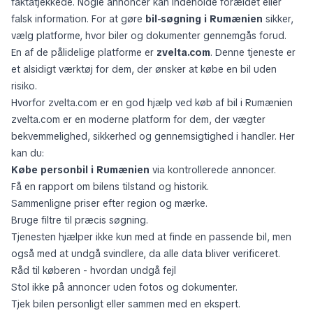
faktatjekkede. Nogle annoncer kan indeholde forældet eller
falsk information. For at gøre
bil-søgning i Rumænien
sikker,
vælg platforme, hvor biler og dokumenter gennemgås forud.
En af de pålidelige platforme er
zvelta.com
. Denne tjeneste er
et alsidigt værktøj for dem, der ønsker at købe en bil uden
risiko.
Hvorfor zvelta.com er en god hjælp ved køb af bil i Rumænien
zvelta.com er en moderne platform for dem, der vægter
bekvemmelighed, sikkerhed og gennemsigtighed i handler. Her
kan du:
Købe personbil i Rumænien
via kontrollerede annoncer.
Få en rapport om bilens tilstand og historik.
Sammenligne priser efter region og mærke.
Bruge filtre til præcis søgning.
Tjenesten hjælper ikke kun med at finde en passende bil, men
også med at undgå svindlere, da alle data bliver verificeret.
Råd til køberen - hvordan undgå fejl
Stol ikke på annoncer uden fotos og dokumenter.
Tjek bilen personligt eller sammen med en ekspert.