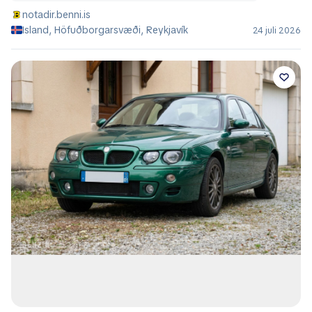
notadir.benni.is
Island, Höfuðborgarsvæði, Reykjavík
24 juli 2026