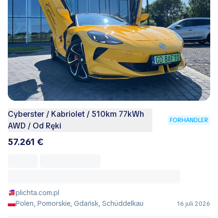
Cyberster / Kabriolet / 510km 77kWh
FORHANDLER
AWD / Od Ręki
57.261 €
plichta.com.pl
Polen, Pomorskie, Gdańsk, Schüddelkau
16 juli 2026