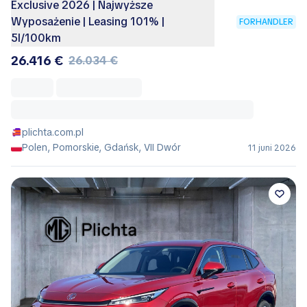
Exclusive 2026 | Najwyższe
Wyposażenie | Leasing 101% |
FORHANDLER
5l/100km
26.416 €
26.034 €
plichta.com.pl
Polen, Pomorskie, Gdańsk, VII Dwór
11 juni 2026