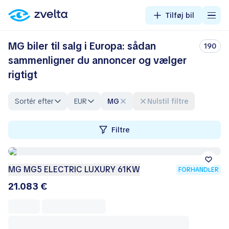
Tilføj bil
MG biler til salg i Europa: sådan
190
sammenligner du annoncer og vælger
rigtigt
Sortér efter
EUR
MG
Nulstil filtre
Filtre
MG MG5 ELECTRIC LUXURY 61KW
FORHANDLER
21.083 €