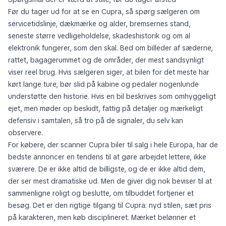
Før du tager ud for at se en Cupra, så spørg sælgeren om
servicetidslinje, dækmærke og alder, bremsernes stand,
seneste større vedligeholdelse, skadeshistorik og om al
elektronik fungerer, som den skal. Bed om billeder af sæderne,
rattet, bagagerummet og de områder, der mest sandsynligt
viser reel brug. Hvis sælgeren siger, at bilen for det meste har
kørt lange ture, bør slid på kabine og pedaler nogenlunde
understøtte den historie. Hvis en bil beskrives som omhyggeligt
ejet, men møder op beskidt, fattig på detaljer og mærkeligt
defensiv i samtalen, så tro på de signaler, du selv kan
observere.
For købere, der scanner Cupra biler til salg i hele Europa, har de
bedste annoncer en tendens til at gøre arbejdet lettere, ikke
sværere. De er ikke altid de billigste, og de er ikke altid dem,
der ser mest dramatiske ud. Men de giver dig nok beviser til at
sammenligne roligt og beslutte, om tilbuddet fortjener et
besøg. Det er den rigtige tilgang til Cupra: nyd stilen, sæt pris
på karakteren, men køb disciplineret. Mærket belønner et