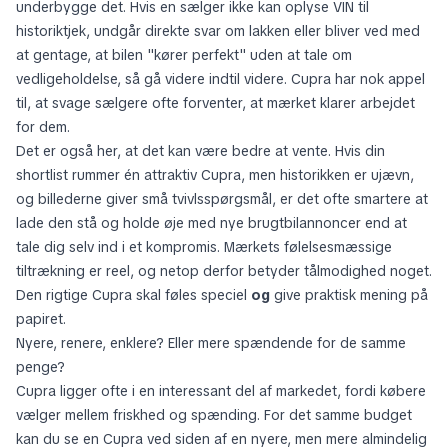
underbygge det. Hvis en sælger ikke kan oplyse VIN til
historiktjek, undgår direkte svar om lakken eller bliver ved med
at gentage, at bilen "kører perfekt" uden at tale om
vedligeholdelse, så gå videre indtil videre. Cupra har nok appel
til, at svage sælgere ofte forventer, at mærket klarer arbejdet
for dem.
Det er også her, at det kan være bedre at vente. Hvis din
shortlist rummer én attraktiv Cupra, men historikken er ujævn,
og billederne giver små tvivlsspørgsmål, er det ofte smartere at
lade den stå og holde øje med nye brugtbilannoncer end at
tale dig selv ind i et kompromis. Mærkets følelsesmæssige
tiltrækning er reel, og netop derfor betyder tålmodighed noget.
Den rigtige Cupra skal føles speciel
og
give praktisk mening på
papiret.
Nyere, renere, enklere? Eller mere spændende for de samme
penge?
Cupra ligger ofte i en interessant del af markedet, fordi købere
vælger mellem friskhed og spænding. For det samme budget
kan du se en Cupra ved siden af en nyere, men mere almindelig