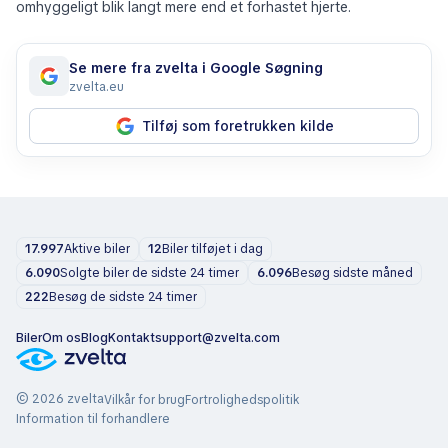
omhyggeligt blik langt mere end et forhastet hjerte.
Se mere fra zvelta i Google Søgning
zvelta.eu
Tilføj som foretrukken kilde
17.997
Aktive biler
12
Biler tilføjet i dag
6.090
Solgte biler de sidste 24 timer
6.096
Besøg sidste måned
222
Besøg de sidste 24 timer
Biler
Om os
Blog
Kontakt
support@zvelta.com
© 2026 zvelta
Vilkår for brug
Fortrolighedspolitik
Information til forhandlere