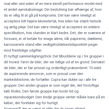
rival eller ved siden af en mere kendt performance-model med
et andet ejerskabsimage. Din beslutning bør afhænge af, hvor
du er villig til at gå på kompromis. Det kan være rimeligt at
acceptere lidt højere kilometertal, hvis bilen har stærk historik
og ærlig pleje. Det kan være rimeligt at acceptere en enklere
specifikation, hvis standen er klart bedre. Det, der er sværere at
forsvare, er at betale for image alene, når papirerne, dækkene,
karrosseriets stand eller vedligeholdelsestidspunktet peger
mod fremtidige udgifter.
Et nyttigt sammenligningstrick: Del tilbuddene op i tre grupper i
dit hoved. Først de biler, der ser billige ud af en grund. Dernæst
de biler, der er fair prissat og ordentligt præsenteret. Til sidst
de aspirerende annoncer, som er prissat over den
markedshistorie, de fortæller. Cupra kan dukke op i alle tre
grupper. Den anden gruppe er som regel dér, det fornuftige
køb findes. Den første gruppe kan koste tid og
reparationsbudget. Den tredje gruppe venter måske bare på en
køber, der forelsker sig for hurtigt.
Spørgsmål der er værd at stille, før du tager afsted