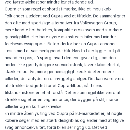
ved første øjekast ser mindre iøjnefaldende ud.
Cupra er som regel et shortlist-mærke, ikke et impulskøb
Folk ender sjældent ved Cupra ved et tilfælde. De sammenligner
den ofte med sportslige alternativer fra Volkswagen Group,
mere kendte hot hatches, kompakte crossovers med stærkere
gensalgstillid eller bare nyere mainstream-biler med mindre
følelsesmæssig appel. Netop derfor bør en Cupra-annonce
læses med et sammenlignende blik. Hvis to biler ligger tæt på
hinanden i pris, så spørg, hvad den ene giver dig, som den
anden ikke gør: tydeligere servicehistorik, lavere kilometertal,
stærkere udstyr, mere gennemsigtigt ejerskab eller renere
billeder, der antyder en omhyggelig sælger. Det kan være værd
at strække budgettet for et Cupra-tilbud, når bilens
tilstandshistorie er let at forstå. Det er som regel ikke værd at
strække sig efter en vag annonce, der bygger på stil, mørke
billeder og en kort beskrivelse.
En mindre åbenlys ting ved Cupra på EU-markedet er, at nogle
købere søger med en stærk designbias og ender med at tilgive
svag annoncekvalitet, fordi bilen ser rigtig ud. Det ved