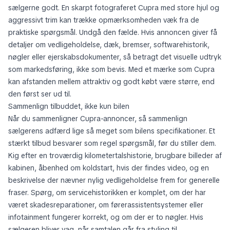
sælgerne godt. En skarpt fotograferet Cupra med store hjul og
aggressivt trim kan trække opmærksomheden væk fra de
praktiske spørgsmål. Undgå den fælde. Hvis annoncen giver få
detaljer om vedligeholdelse, dæk, bremser, softwarehistorik,
nøgler eller ejerskabsdokumenter, så betragt det visuelle udtryk
som markedsføring, ikke som bevis. Med et mærke som Cupra
kan afstanden mellem
attraktiv
og
godt købt
være større, end
den først ser ud til.
Sammenlign tilbuddet, ikke kun bilen
Når du sammenligner Cupra-annoncer, så sammenlign
sælgerens adfærd lige så meget som bilens specifikationer. Et
stærkt tilbud besvarer som regel spørgsmål, før du stiller dem.
Kig efter en troværdig kilometertalshistorie, brugbare billeder af
kabinen, åbenhed om koldstart, hvis der findes video, og en
beskrivelse der nævner nylig vedligeholdelse frem for generelle
fraser. Spørg, om servicehistorikken er komplet, om der har
været skadesreparationer, om førerassistentsystemer eller
infotainment fungerer korrekt, og om der er to nøgler. Hvis
sælgeren bliver vag, når samtalen går fra styling til