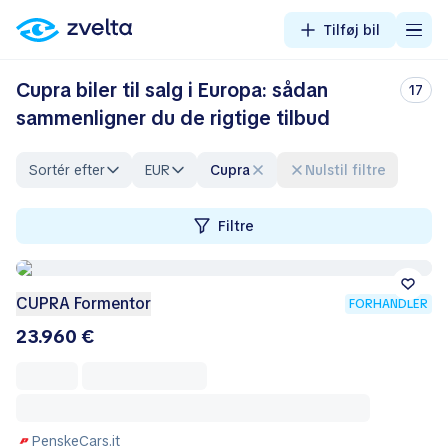
Tilføj bil
Cupra biler til salg i Europa: sådan
17
sammenligner du de rigtige tilbud
Sortér efter
EUR
Cupra
Nulstil filtre
Filtre
CUPRA Formentor
FORHANDLER
23.960 €
PenskeCars.it