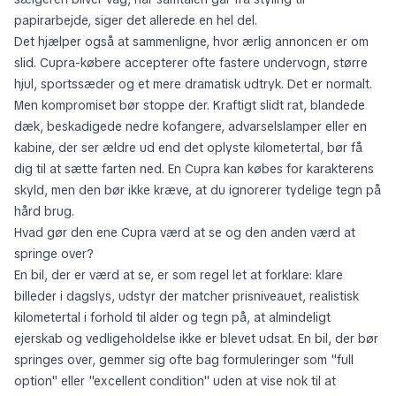
papirarbejde, siger det allerede en hel del.
Det hjælper også at sammenligne, hvor ærlig annoncen er om
slid. Cupra-købere accepterer ofte fastere undervogn, større
hjul, sportssæder og et mere dramatisk udtryk. Det er normalt.
Men kompromiset bør stoppe der. Kraftigt slidt rat, blandede
dæk, beskadigede nedre kofangere, advarselslamper eller en
kabine, der ser ældre ud end det oplyste kilometertal, bør få
dig til at sætte farten ned. En Cupra kan købes for karakterens
skyld, men den bør ikke kræve, at du ignorerer tydelige tegn på
hård brug.
Hvad gør den ene Cupra værd at se og den anden værd at
springe over?
En bil, der er værd at se, er som regel let at forklare: klare
billeder i dagslys, udstyr der matcher prisniveauet, realistisk
kilometertal i forhold til alder og tegn på, at almindeligt
ejerskab og vedligeholdelse ikke er blevet udsat. En bil, der bør
springes over, gemmer sig ofte bag formuleringer som "full
option" eller "excellent condition" uden at vise nok til at