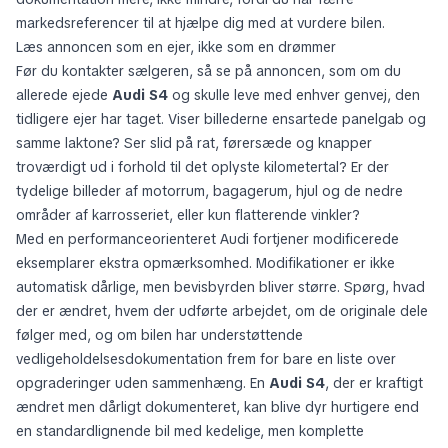
markedsreferencer til at hjælpe dig med at vurdere bilen.
Læs annoncen som en ejer, ikke som en drømmer
Før du kontakter sælgeren, så se på annoncen, som om du
allerede ejede
Audi S4
og skulle leve med enhver genvej, den
tidligere ejer har taget. Viser billederne ensartede panelgab og
samme laktone? Ser slid på rat, førersæde og knapper
troværdigt ud i forhold til det oplyste kilometertal? Er der
tydelige billeder af motorrum, bagagerum, hjul og de nedre
områder af karrosseriet, eller kun flatterende vinkler?
Med en performanceorienteret Audi fortjener modificerede
eksemplarer ekstra opmærksomhed. Modifikationer er ikke
automatisk dårlige, men bevisbyrden bliver større. Spørg, hvad
der er ændret, hvem der udførte arbejdet, om de originale dele
følger med, og om bilen har understøttende
vedligeholdelsesdokumentation frem for bare en liste over
opgraderinger uden sammenhæng. En
Audi S4
, der er kraftigt
ændret men dårligt dokumenteret, kan blive dyr hurtigere end
en standardlignende bil med kedelige, men komplette