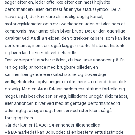
søger efter en, leder ofte ikke efter den mest højlydte
performancebil eller det mest åbenlyse statussymbol. De vil
have noget, der kan klare almindelig daglig kørsel,
motorvejskilometer og sjov i weekenden uden at føles som et
kompromis, hver gang bilen bliver brugt. Det er den egentlige
karakter ved
Audi S4
-siden: den tiltrækker købere, som kan lide
performance, men som også lægger mærke til stand, historik
og hvordan bilen er blevet behandlet.
Den køberprofil ændrer måden, du bør læse annoncer på. En
ren og rolig annonce med brugbare billeder, en
sammenhængende ejerskabshistorie og troværdige
vedligeholdelsesoplysninger er ofte mere værd end dramatisk
ordvalg. Med en
Audi S4
kan sælgerens attitude fortælle dig
meget. Hvis beskrivelsen er vag, billederne undgår slidområder,
eller annoncen bliver ved med at gentage performanceord
uden rigtigt at sige noget om servicehistorikken, så gå
forsigtigt frem.
Når der kun er få Audi S4-annoncer tilgængelige
På EU-markedet kan udbuddet af en bestemt entusiastmodel