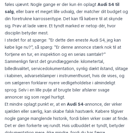
føles ujævnt. Nogle gange er der kun én oplagt
Audi S4 til
salg
, eller bare et meget lille udvalg, der matcher dit budget og
din foretrukne karrosseritype. Det kan få købere til at skynde
sig. Prøv at lade være. Et tyndt marked er netop dér, hvor
disciplin betyder mest.
I stedet for at spørge: "Er dette den eneste Audi S4, jeg kan
købe lige nu?", så spørg: "Er denne annonce stærk nok til at
fortjene en tur, en inspektion og en seriøs samtale?"
Sammenlign først det grundlæggende: kilometertal,
billedkvalitet, servicedokumentation, synlig dækt ilstand, slitage
i kabinen, advarselslamper i instrumenthuset, hvis de vises, og
om sælgeren forklarer nyere vedligeholdelse i almindeligt
sprog. Selv i en lille pulje af brugte biler afslører svage
annoncer sig som regel hurtigt.
Et mindre oplagt punkt er, at en
Audi S4
-annonce, der virker
sjælden eller særlig, kan skabe falsk hastværk. Købere tilgiver
nogle gange manglende historik, fordi bilen virker svær at finde.
Det er den forkerte vej rundt. Hvis udbuddet er tyndt, betyder
dokumentation mere, ikke mindre, fordi du har færre