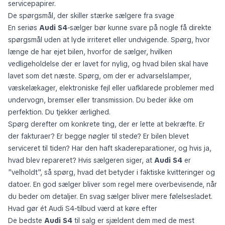
servicepapirer.
De spørgsmål, der skiller stærke sælgere fra svage
En seriøs
Audi S4
-sælger bør kunne svare på nogle få direkte
spørgsmål uden at lyde irriteret eller undvigende. Spørg, hvor
længe de har ejet bilen, hvorfor de sælger, hvilken
vedligeholdelse der er lavet for nylig, og hvad bilen skal have
lavet som det næste. Spørg, om der er advarselslamper,
væskelækager, elektroniske fejl eller uafklarede problemer med
undervogn, bremser eller transmission. Du beder ikke om
perfektion. Du tjekker ærlighed.
Spørg derefter om konkrete ting, der er lette at bekræfte. Er
der fakturaer? Er begge nøgler til stede? Er bilen blevet
serviceret til tiden? Har den haft skadereparationer, og hvis ja,
hvad blev repareret? Hvis sælgeren siger, at
Audi S4
er
"velholdt", så spørg, hvad det betyder i faktiske kvitteringer og
datoer. En god sælger bliver som regel mere overbevisende, når
du beder om detaljer. En svag sælger bliver mere følelsesladet.
Hvad gør ét Audi S4-tilbud værd at køre efter
De bedste
Audi S4
til salg er sjældent dem med de mest