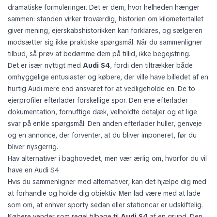
dramatiske formuleringer. Det er dem, hvor helheden hænger
sammen: standen virker troværdig, historien om kilometertallet
giver mening, ejerskabshistorikken kan forklares, og sælgeren
modsætter sig ikke praktiske spørgsmål. Når du sammenligner
tilbud, så prøv at bedømme dem på tillid, ikke begejstring.
Det er især nyttigt med
Audi S4
, fordi den tiltrækker både
omhyggelige entusiaster og købere, der ville have billedet af en
hurtig Audi mere end ansvaret for at vedligeholde en. De to
ejerprofiler efterlader forskellige spor. Den ene efterlader
dokumentation, fornuftige dæk, velholdte detaljer og et lige
svar på enkle spørgsmål. Den anden efterlader huller, genveje
og en annonce, der forventer, at du bliver imponeret, før du
bliver nysgerrig.
Hav alternativer i baghovedet, men vær ærlig om, hvorfor du vil
have en Audi S4
Hvis du sammenligner med alternativer, kan det hjælpe dig med
at forhandle og holde dig objektiv. Men lad være med at lade
som om, at enhver sporty sedan eller stationcar er udskiftelig.
Købere vender som regel tilbage til
Audi S4
af en grund. Den