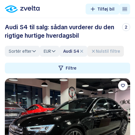
Tilføj bil
Audi S4 til salg: sådan vurderer du den
2
rigtige hurtige hverdagsbil
Sortér efter
EUR
Audi S4
Nulstil filtre
Filtre