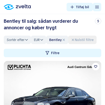
Tilføj bil
Bentley til salg: sådan vurderer du
5
annoncer og køber trygt
Sortér efter
EUR
Bentley
Nulstil filtre
Filtre