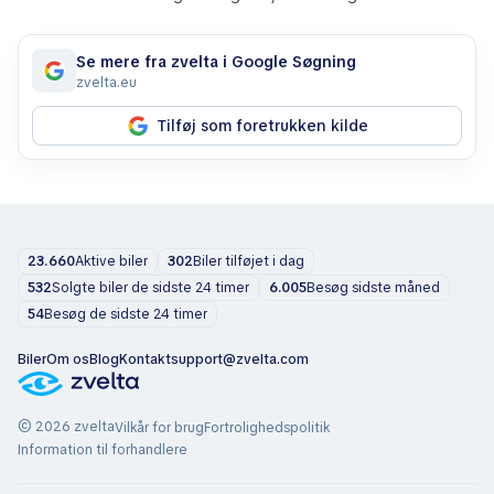
Se mere fra zvelta i Google Søgning
zvelta.eu
Tilføj som foretrukken kilde
23.660
Aktive biler
302
Biler tilføjet i dag
532
Solgte biler de sidste 24 timer
6.005
Besøg sidste måned
54
Besøg de sidste 24 timer
Biler
Om os
Blog
Kontakt
support@zvelta.com
© 2026 zvelta
Vilkår for brug
Fortrolighedspolitik
Information til forhandlere