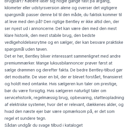
brugbart? Købere låser sig nogle gange fast på årgang,
kilometer eller udstyrsversion alene og overser det vigtigere
spørgsmål: passer denne bil til den måde, du faktisk kommer til
at leve med den på? Den rigtige Bentley er ikke altid den, der
ser nyest ud i annoncerne. Det kan være den med den mest
klare historik, den mest stabile brug, den bedste
vedligeholdelsesrytme og en sælger, der kan besvare praktiske
spørgsmål uden tøven.
Det er her, Bentley bliver interessant sammenlignet med andre
premiummærker. Mange luksusbilannoncer prøver først at
sælge drømmen og derefter fakta. De bedre Bentley-tilbud gør
det modsatte. De viser en bil, der er blevet forstået, finansieret
og holdt med omtanke. Hvis sælgeren kun taler om prestige,
bør du være forsigtig. Hvis sælgeren naturligt taler om
servicehistorik, regelmæssig brug, opbevaring, støtteopladning
af elektriske systemer, hvor det er relevant, dækkenes alder, og
hvad den næste ejer bør være opmærksom på, er det som
regel et sundere tegn.
Sådan undgår du svage tilbud i kataloget