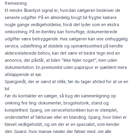
fremvisning.
Et mindre åbenlyst signal er, hvordan sælgeren beskriver de
seneste udgifter. På en almindelig brugt bil frygter købere
nogle gange vedligeholdelse, fordi det lyder som en ekstra
omkostning. På en Bentley kan fornuftige, dokumenterede
udgifter være betryggende. Hvis sælgeren kan vise omhyggelig
service, udskiftning af sliddele og opmærksomhed på kendte
aldersrelaterede behov, kan det være et bedre tegn end en
annonce, der påstår, at bilen "ikke fejler noget", men uden
dokumentation. En premiumbil uden papirspor er sjældent mere
afslappende at eje.
Spørgsmål, der er værd at stille, før du tager afsted for at se en
bil
Før du kontakter en sælger, så byg din sammenligning op
omkring fire ting: dokumenter, brugshistorik, stand og
komplethed. Spørg, om servicehistorikken kun er stemplet,
understøttet af fakturaer eller en blanding. Spørg, hvor bilen er
blevet vedligeholdt, og om der er en specialist, som kender
den. Spørg, hvor mange nøgler der følger med, om alle