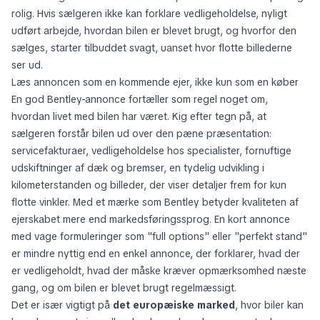
rolig. Hvis sælgeren ikke kan forklare vedligeholdelse, nyligt
udført arbejde, hvordan bilen er blevet brugt, og hvorfor den
sælges, starter tilbuddet svagt, uanset hvor flotte billederne
ser ud.
Læs annoncen som en kommende ejer, ikke kun som en køber
En god Bentley-annonce fortæller som regel noget om,
hvordan livet med bilen har været. Kig efter tegn på, at
sælgeren forstår bilen ud over den pæne præsentation:
servicefakturaer, vedligeholdelse hos specialister, fornuftige
udskiftninger af dæk og bremser, en tydelig udvikling i
kilometerstanden og billeder, der viser detaljer frem for kun
flotte vinkler. Med et mærke som Bentley betyder kvaliteten af
ejerskabet mere end markedsføringssprog. En kort annonce
med vage formuleringer som "full options" eller "perfekt stand"
er mindre nyttig end en enkel annonce, der forklarer, hvad der
er vedligeholdt, hvad der måske kræver opmærksomhed næste
gang, og om bilen er blevet brugt regelmæssigt.
Det er især vigtigt på
det europæiske marked
, hvor biler kan