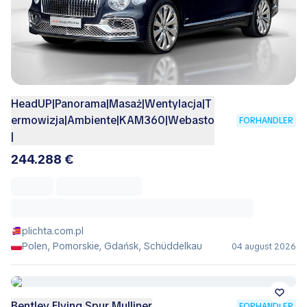
HeadUP|Panorama|Masaż|Wentylacja|T
ermowizja|Ambiente|KAM360|Webasto
FORHANDLER
|
244.288 €
plichta.com.pl
Polen, Pomorskie, Gdańsk, Schüddelkau
04 august 2026
Bentley Flying Spur Mulliner
FORHANDLER