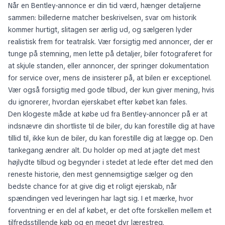
Når en Bentley-annonce er din tid værd, hænger detaljerne
sammen: billederne matcher beskrivelsen, svar om historik
kommer hurtigt, slitagen ser ærlig ud, og sælgeren lyder
realistisk frem for teatralsk. Vær forsigtig med annoncer, der er
tunge på stemning, men lette på detaljer, biler fotograferet for
at skjule standen, eller annoncer, der springer dokumentation
for service over, mens de insisterer på, at bilen er exceptionel.
Vær også forsigtig med gode tilbud, der kun giver mening, hvis
du ignorerer, hvordan ejerskabet efter købet kan føles.
Den klogeste måde at købe ud fra Bentley-annoncer på er at
indsnævre din shortliste til de biler, du kan forestille dig at have
tillid til, ikke kun de biler, du kan forestille dig at lægge op. Den
tankegang ændrer alt. Du holder op med at jagte det mest
højlydte tilbud og begynder i stedet at lede efter det med den
reneste historie, den mest gennemsigtige sælger og den
bedste chance for at give dig et roligt ejerskab, når
spændingen ved leveringen har lagt sig. I et mærke, hvor
forventning er en del af købet, er det ofte forskellen mellem et
tilfredsstillende køb og en meget dyr lærestreg.