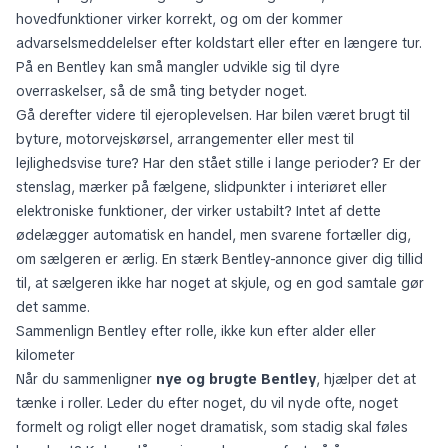
hovedfunktioner virker korrekt, og om der kommer
advarselsmeddelelser efter koldstart eller efter en længere tur.
På en Bentley kan små mangler udvikle sig til dyre
overraskelser, så de små ting betyder noget.
Gå derefter videre til ejeroplevelsen. Har bilen været brugt til
byture, motorvejskørsel, arrangementer eller mest til
lejlighedsvise ture? Har den stået stille i lange perioder? Er der
stenslag, mærker på fælgene, slidpunkter i interiøret eller
elektroniske funktioner, der virker ustabilt? Intet af dette
ødelægger automatisk en handel, men svarene fortæller dig,
om sælgeren er ærlig. En stærk Bentley-annonce giver dig tillid
til, at sælgeren ikke har noget at skjule, og en god samtale gør
det samme.
Sammenlign Bentley efter rolle, ikke kun efter alder eller
kilometer
Når du sammenligner
nye og brugte Bentley
, hjælper det at
tænke i roller. Leder du efter noget, du vil nyde ofte, noget
formelt og roligt eller noget dramatisk, som stadig skal føles