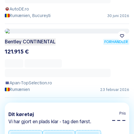
AutoDE.ro
Rumænien, București
30 juni 2026
Bentley CONTINENTAL
FORHANDLER
121.915 €
Apan-TopSelection.ro
Rumænien
23 februar 2026
Pris
Dit køretøj
– – –
Vi har gjort en plads klar - tag den først.