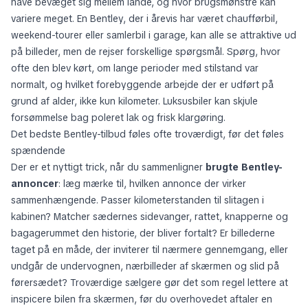
have bevæget sig mellem lande, og hvor brugsmønstre kan
variere meget. En Bentley, der i årevis har været chaufførbil,
weekend-tourer eller samlerbil i garage, kan alle se attraktive ud
på billeder, men de rejser forskellige spørgsmål. Spørg, hvor
ofte den blev kørt, om lange perioder med stilstand var
normalt, og hvilket forebyggende arbejde der er udført på
grund af alder, ikke kun kilometer. Luksusbiler kan skjule
forsømmelse bag poleret lak og frisk klargøring.
Det bedste Bentley-tilbud føles ofte troværdigt, før det føles
spændende
Der er et nyttigt trick, når du sammenligner
brugte Bentley-
annoncer
: læg mærke til, hvilken annonce der virker
sammenhængende. Passer kilometerstanden til slitagen i
kabinen? Matcher sædernes sidevanger, rattet, knapperne og
bagagerummet den historie, der bliver fortalt? Er billederne
taget på en måde, der inviterer til nærmere gennemgang, eller
undgår de undervognen, nærbilleder af skærmen og slid på
førersædet? Troværdige sælgere gør det som regel lettere at
inspicere bilen fra skærmen, før du overhovedet aftaler en