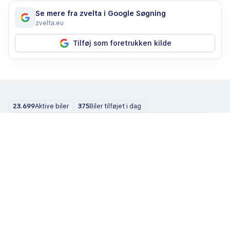
Se mere fra zvelta i Google Søgning
zvelta.eu
Tilføj som foretrukken kilde
23.699
Aktive biler
375
Biler tilføjet i dag
559
Solgte biler de sidste 24 timer
6.005
Besøg sidste måned
131
Besøg de sidste 24 timer
Biler
Om os
Blog
Kontakt
support@zvelta.com
© 2026 zvelta
Vilkår for brug
Fortrolighedspolitik
Information til forhandlere