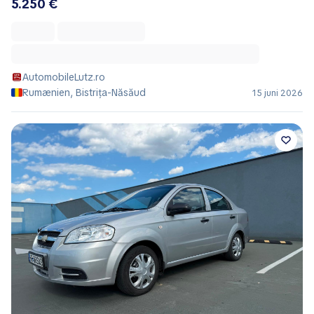
5.250 €
AutomobileLutz.ro
Rumænien, Bistrița-Năsăud
15 juni 2026