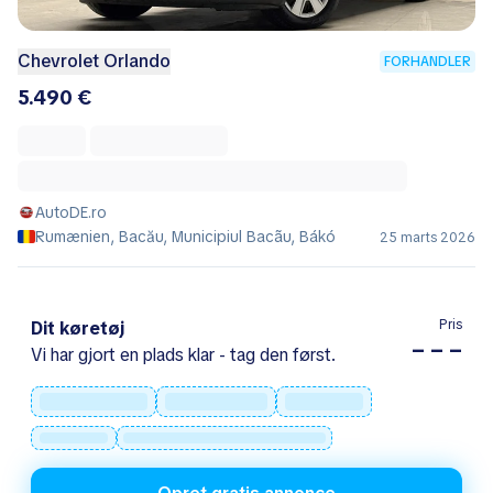
Chevrolet Orlando
FORHANDLER
5.490 €
AutoDE.ro
Rumænien, Bacău, Municipiul Bacãu, Bákó
25 marts 2026
Pris
Dit køretøj
– – –
Vi har gjort en plads klar - tag den først.