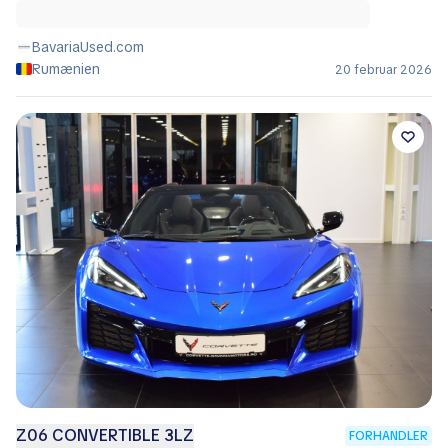
BavariaUsed.com
Rumænien
20 februar 2026
Z06 CONVERTIBLE 3LZ
FORHANDLER