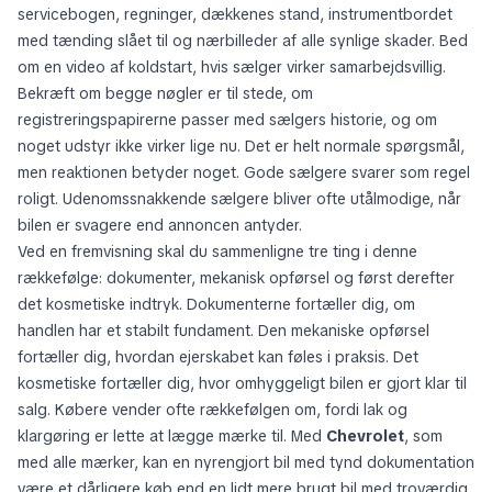
retten til at sige nej allerede fra skrivebordet. Bed om billeder af
servicebogen, regninger, dækkenes stand, instrumentbordet
med tænding slået til og nærbilleder af alle synlige skader. Bed
om en video af koldstart, hvis sælger virker samarbejdsvillig.
Bekræft om begge nøgler er til stede, om
registreringspapirerne passer med sælgers historie, og om
noget udstyr ikke virker lige nu. Det er helt normale spørgsmål,
men reaktionen betyder noget. Gode sælgere svarer som regel
roligt. Udenomssnakkende sælgere bliver ofte utålmodige, når
bilen er svagere end annoncen antyder.
Ved en fremvisning skal du sammenligne tre ting i denne
rækkefølge: dokumenter, mekanisk opførsel og først derefter
det kosmetiske indtryk. Dokumenterne fortæller dig, om
handlen har et stabilt fundament. Den mekaniske opførsel
fortæller dig, hvordan ejerskabet kan føles i praksis. Det
kosmetiske fortæller dig, hvor omhyggeligt bilen er gjort klar til
salg. Købere vender ofte rækkefølgen om, fordi lak og
klargøring er lette at lægge mærke til. Med
Chevrolet
, som