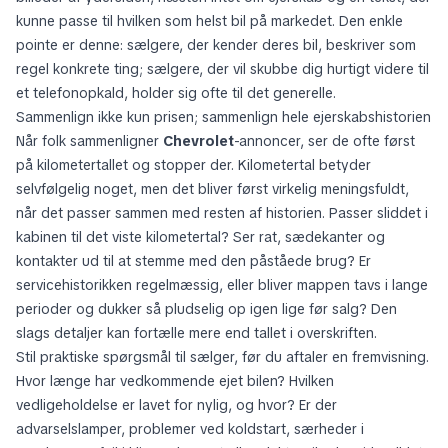
ikke bag vage påstande. En svag annonce giver dig ofte blanke
billeder af ydersiden, næsten intet om ejerskab og en tekst, der
kunne passe til hvilken som helst bil på markedet. Den enkle
pointe er denne: sælgere, der kender deres bil, beskriver som
regel konkrete ting; sælgere, der vil skubbe dig hurtigt videre til
et telefonopkald, holder sig ofte til det generelle.
Sammenlign ikke kun prisen; sammenlign hele ejerskabshistorien
Når folk sammenligner
Chevrolet
-annoncer, ser de ofte først
på kilometertallet og stopper der. Kilometertal betyder
selvfølgelig noget, men det bliver først virkelig meningsfuldt,
når det passer sammen med resten af historien. Passer sliddet i
kabinen til det viste kilometertal? Ser rat, sædekanter og
kontakter ud til at stemme med den påståede brug? Er
servicehistorikken regelmæssig, eller bliver mappen tavs i lange
perioder og dukker så pludselig op igen lige før salg? Den
slags detaljer kan fortælle mere end tallet i overskriften.
Stil praktiske spørgsmål til sælger, før du aftaler en fremvisning.
Hvor længe har vedkommende ejet bilen? Hvilken
vedligeholdelse er lavet for nylig, og hvor? Er der