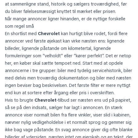
betyder en bil, der bliver nemmere at eje. I praksis er det bedre
at sammenligne stand, historik og sælgers troværdighed, før
du bliver følelsesmæssigt knyttet til mærket eller prisen.
Når mange annoncer ligner hinanden, er de nyttige forskelle
som regel små
En shortlist med
Chevrolet
kan hurtigt blive rodet, fordi flere
annoncer ved første øjekast kan virke næsten ens: lignende
billeder, lignende påstande om kilometertal, lignende
formuleringer som "velholdt" eller "kører perfekt". Det er netop
her, en køber skal sætte tempoet ned. Start med at opdele
annoncerne i tre grupper: biler med tydelig servicehistorik, biler
med delvis men troværdig dokumentation og biler med næsten
ingen beviser bag beskrivelsen. Det første filter er mere nyttigt
end kun at sortere efter årgang eller pris i overskriften.
Hvis to brugte
Chevrolet
-tilbud ser næsten ens ud på papiret,
så se på den indsats, sælger har lagt i annoncen. En stærk
annonce viser normalt bilen fra flere vinkler, viser slid i kabinen,
nævner nylig vedligeholdelse i et normalt sprog og gemmer sig