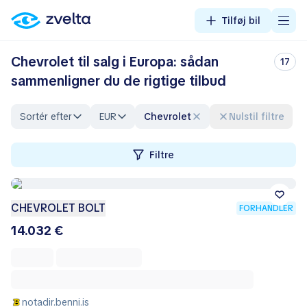
Tilføj bil
Chevrolet til salg i Europa: sådan
17
sammenligner du de rigtige tilbud
Sortér efter
EUR
Chevrolet
Nulstil filtre
Filtre
CHEVROLET BOLT
FORHANDLER
14.032 €
notadir.benni.is