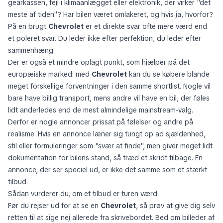
advarselslamper, problemer ved koldstart, særheder i
gearkassen, fejl i klimaanlægget eller elektronik, der virker "det
meste af tiden"? Har bilen været omlakeret, og hvis ja, hvorfor?
På en brugt
Chevrolet
er et direkte svar ofte mere værd end
et poleret svar. Du leder ikke efter perfektion; du leder efter
sammenhæng.
Der er også et mindre oplagt punkt, som hjælper på det
europæiske marked: med
Chevrolet
kan du se købere blande
meget forskellige forventninger i den samme shortlist. Nogle vil
bare have billig transport, mens andre vil have en bil, der føles
lidt anderledes end de mest almindelige mainstream-valg.
Derfor er nogle annoncer prissat på følelser og andre på
realisme. Hvis en annonce læner sig tungt op ad sjældenhed,
stil eller formuleringer som "svær at finde", men giver meget lidt
dokumentation for bilens stand, så træd et skridt tilbage. En
annonce, der ser speciel ud, er ikke det samme som et stærkt
tilbud.
Sådan vurderer du, om et tilbud er turen værd
Før du rejser ud for at se en
Chevrolet
, så prøv at give dig selv