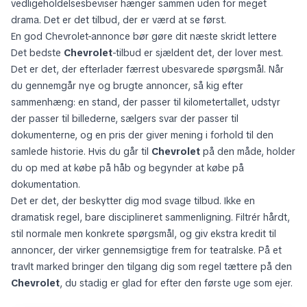
hvor billeder, beskrivelse, kilometertal, ejerskabshistorie og
vedligeholdelsesbeviser hænger sammen uden for meget
drama. Det er det tilbud, der er værd at se først.
En god Chevrolet-annonce bør gøre dit næste skridt lettere
Det bedste
Chevrolet
-tilbud er sjældent det, der lover mest.
Det er det, der efterlader færrest ubesvarede spørgsmål. Når
du gennemgår nye og brugte annoncer, så kig efter
sammenhæng: en stand, der passer til kilometertallet, udstyr
der passer til billederne, sælgers svar der passer til
dokumenterne, og en pris der giver mening i forhold til den
samlede historie. Hvis du går til
Chevrolet
på den måde, holder
du op med at købe på håb og begynder at købe på
dokumentation.
Det er det, der beskytter dig mod svage tilbud. Ikke en
dramatisk regel, bare disciplineret sammenligning. Filtrér hårdt,
stil normale men konkrete spørgsmål, og giv ekstra kredit til
annoncer, der virker gennemsigtige frem for teatralske. På et
travlt marked bringer den tilgang dig som regel tættere på den
Chevrolet
, du stadig er glad for efter den første uge som ejer.