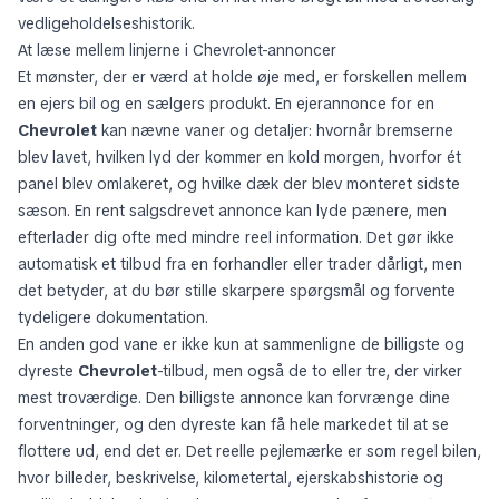
med alle mærker, kan en nyrengjort bil med tynd dokumentation
være et dårligere køb end en lidt mere brugt bil med troværdig
vedligeholdelseshistorik.
At læse mellem linjerne i Chevrolet-annoncer
Et mønster, der er værd at holde øje med, er forskellen mellem
en ejers bil og en sælgers produkt. En ejerannonce for en
Chevrolet
kan nævne vaner og detaljer: hvornår bremserne
blev lavet, hvilken lyd der kommer en kold morgen, hvorfor ét
panel blev omlakeret, og hvilke dæk der blev monteret sidste
sæson. En rent salgsdrevet annonce kan lyde pænere, men
efterlader dig ofte med mindre reel information. Det gør ikke
automatisk et tilbud fra en forhandler eller trader dårligt, men
det betyder, at du bør stille skarpere spørgsmål og forvente
tydeligere dokumentation.
En anden god vane er ikke kun at sammenligne de billigste og
dyreste
Chevrolet
-tilbud, men også de to eller tre, der virker
mest troværdige. Den billigste annonce kan forvrænge dine
forventninger, og den dyreste kan få hele markedet til at se
flottere ud, end det er. Det reelle pejlemærke er som regel bilen,