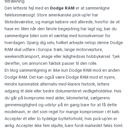
tiltrækning
Den letteste fejl med en
Dodge RAM
er at sammenligne
følelsesmæssigt. Store amerikanske pick-up'er har
tilstedeværelse, og mange købere ved allerede, hvorfor de vil
have en. Men når den første begejstring har lagt sig, bør du
sammenligne bilen som et værktøj med konsekvenser for
hverdagen. Spørg dig selv, hvilket arbejde netop denne Dodge
RAM skal udføre i Europa: træk, lange motorvejsture,
weekendtransport, image eller lejlighedsvis hobbykørsel. Tjek
derefter, om annoncen faktisk passer til den rolle.
En klog sammenligning er ikke kun Dodge RAM mod en anden
Dodge RAM. Det kan også være Dodge RAM mod et nyere,
mindre karismatisk alternativ med klarere historik, lettere
adgang til dele eller bedre dokumenteret vedligeholdelse. Hvis
du går på kompromis med alder, kilometertal, sælgerens
gennemsigtighed og udstyr på én gang bare for at få dette
modelnavn, er det som regel for mange kompromiser i ét køb.
Accepter ét eller to tydelige bytteforhold, hvis pick-up'en er
ærlig. Accepter ikke fem skjulte, bare fordi markedet føles tomt.