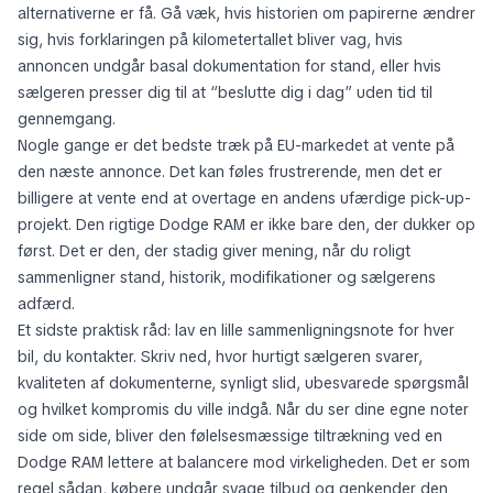
alternativerne er få. Gå væk, hvis historien om papirerne ændrer
sig, hvis forklaringen på kilometertallet bliver vag, hvis
annoncen undgår basal dokumentation for stand, eller hvis
sælgeren presser dig til at “beslutte dig i dag” uden tid til
gennemgang.
Nogle gange er det bedste træk på EU-markedet at vente på
den næste annonce. Det kan føles frustrerende, men det er
billigere at vente end at overtage en andens ufærdige pick-up-
projekt. Den rigtige Dodge RAM er ikke bare den, der dukker op
først. Det er den, der stadig giver mening, når du roligt
sammenligner stand, historik, modifikationer og sælgerens
adfærd.
Et sidste praktisk råd: lav en lille sammenligningsnote for hver
bil, du kontakter. Skriv ned, hvor hurtigt sælgeren svarer,
kvaliteten af dokumenterne, synligt slid, ubesvarede spørgsmål
og hvilket kompromis du ville indgå. Når du ser dine egne noter
side om side, bliver den følelsesmæssige tiltrækning ved en
Dodge RAM lettere at balancere mod virkeligheden. Det er som
regel sådan, købere undgår svage tilbud og genkender den