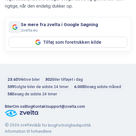
rigtige, når den endelig dukker op.
Se mere fra zvelta i Google Søgning
zvelta.eu
Tilføj som foretrukken kilde
23.651
Aktive biler
302
Biler tilføjet i dag
539
Solgte biler de sidste 24 timer
6.005
Besøg sidste måned
58
Besøg de sidste 24 timer
Biler
Om os
Blog
Kontakt
support@zvelta.com
© 2026 zvelta
Vilkår for brug
Fortrolighedspolitik
Information til forhandlere