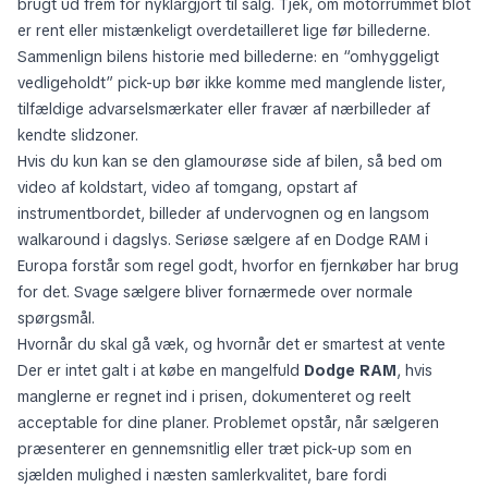
brugt ud frem for nyklargjort til salg. Tjek, om motorrummet blot
er rent eller mistænkeligt overdetailleret lige før billederne.
Sammenlign bilens historie med billederne: en “omhyggeligt
vedligeholdt” pick-up bør ikke komme med manglende lister,
tilfældige advarselsmærkater eller fravær af nærbilleder af
kendte slidzoner.
Hvis du kun kan se den glamourøse side af bilen, så bed om
video af koldstart, video af tomgang, opstart af
instrumentbordet, billeder af undervognen og en langsom
walkaround i dagslys. Seriøse sælgere af en Dodge RAM i
Europa forstår som regel godt, hvorfor en fjernkøber har brug
for det. Svage sælgere bliver fornærmede over normale
spørgsmål.
Hvornår du skal gå væk, og hvornår det er smartest at vente
Der er intet galt i at købe en mangelfuld
Dodge RAM
, hvis
manglerne er regnet ind i prisen, dokumenteret og reelt
acceptable for dine planer. Problemet opstår, når sælgeren
præsenterer en gennemsnitlig eller træt pick-up som en
sjælden mulighed i næsten samlerkvalitet, bare fordi