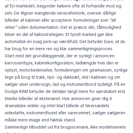
af EU-markedet, begynder købere ofte at forhandle mod sig
selv. De tilgiver manglende servicehistorik, overser dårlige
billeder af kabinen eller accepterer formuleringer som “alt
virker” uden dokumentation. Det er præcis dér, tålmodighed
bliver en del af købsstrategien. Et tyndt marked gør ikke
automatisk en svag pick-up værdifuld. Det betyder bare, at du
har brug for en mere ren og klar sammenligningsproces.
Start med det grundlæggende, der er synligt i annoncen:
karrosseritype, kabinekonfiguration, ladlængde hvis den er
oplyst, motorbeskrivelse, formuleringen om gearkassen, synlige
tegn på brug til træk, hjul- og dæksæt, slid i kabinen og om
sælger viser undervogn, lad og instrumentbord tydeligt. På en
Dodge RAM betyder de detaljer langt mere for ejerskabet end
blanke billeder af eksteriøret. Hvis annoncen giver dig ti
dramatiske vinkler og intet klart billede af førersædets
sidestøtte, instrumenthuset eller varerummet, sælger sælgeren
måske mere image end faktisk stand.
Sammenlign tilbuddet ud fra brugsscenarie, ikke modelnavnets