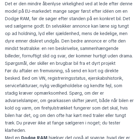
Det er den mindre åbenlyse virkelighed ved at lede efter denne
model på EU-markedet: mange søger først efter idéen om en
Dodge RAM, før de søger efter standen på en konkret bil. Det
ved sælgerne godt. En selvsikker annonce kan læne sig tungt
op ad holdning, lyd eller sjældenhed, mens de kedelige, men
dyre emner diskret undgås. Den bedre annonce er ofte den
mindst teatralske: en ren beskrivelse, sammenhængende
billeder, fornuftigt slid og svar, der kommer hurtigt uden drama.
Spørgsmål, der skiller en brugbar bil fra et dyrt projekt
Før du aftaler en fremvisning, så send en kort og direkte
besked. Bed om VIN, registreringsstatus, ejerskabshistorik,
servicefakturaer, nylig vedligeholdelse og kendte fejl, som
stadig kræver opmærksomhed. Spørg, om der er
advarselslamper, om gearkassen skifter jævnt, både når bilen er
kold og varm, om firehjulstrækket fungerer som det skal, hvis
bilen har det, og om den ofte har kørt med trailer eller tungt
træk. Du prøver ikke at fange sælgeren i noget; du tester
klarheden.
Med en
Dodge RAM
hjælper det også at spørge, hvad der er