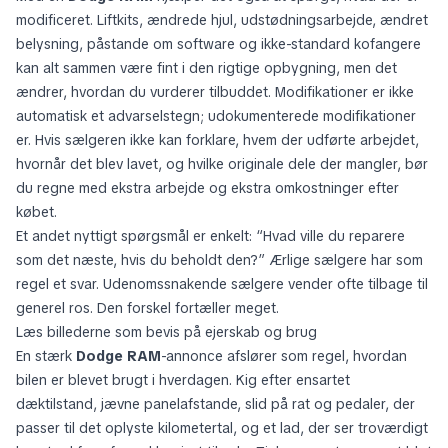
modificeret. Liftkits, ændrede hjul, udstødningsarbejde, ændret
belysning, påstande om software og ikke-standard kofangere
kan alt sammen være fint i den rigtige opbygning, men det
ændrer, hvordan du vurderer tilbuddet. Modifikationer er ikke
automatisk et advarselstegn; udokumenterede modifikationer
er. Hvis sælgeren ikke kan forklare, hvem der udførte arbejdet,
hvornår det blev lavet, og hvilke originale dele der mangler, bør
du regne med ekstra arbejde og ekstra omkostninger efter
købet.
Et andet nyttigt spørgsmål er enkelt: “Hvad ville du reparere
som det næste, hvis du beholdt den?” Ærlige sælgere har som
regel et svar. Udenomssnakende sælgere vender ofte tilbage til
generel ros. Den forskel fortæller meget.
Læs billederne som bevis på ejerskab og brug
En stærk
Dodge RAM
-annonce afslører som regel, hvordan
bilen er blevet brugt i hverdagen. Kig efter ensartet
dæktilstand, jævne panelafstande, slid på rat og pedaler, der
passer til det oplyste kilometertal, og et lad, der ser troværdigt