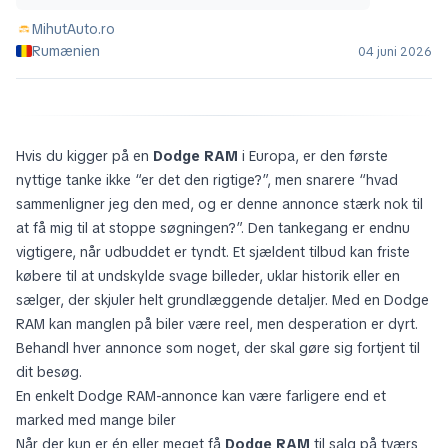
MihutAuto.ro
Rumænien
04 juni 2026
Hvis du kigger på en
Dodge RAM
i Europa, er den første
nyttige tanke ikke “er det den rigtige?”, men snarere “hvad
sammenligner jeg den med, og er denne annonce stærk nok til
at få mig til at stoppe søgningen?”. Den tankegang er endnu
vigtigere, når udbuddet er tyndt. Et sjældent tilbud kan friste
købere til at undskylde svage billeder, uklar historik eller en
sælger, der skjuler helt grundlæggende detaljer. Med en Dodge
RAM kan manglen på biler være reel, men desperation er dyrt.
Behandl hver annonce som noget, der skal gøre sig fortjent til
dit besøg.
En enkelt Dodge RAM-annonce kan være farligere end et
marked med mange biler
Når der kun er én eller meget få
Dodge RAM
til salg på tværs