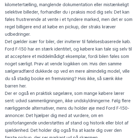
kilometertælling, manglende dokumentation eller mistænkeligt
selektive billeder, forhandler du i praksis mod dig selv. Det kan
føles frustrerende at vente i et tyndere marked, men det er som
regel billigere end at købe en pickup, der straks kræver
udbedringer.
Det gælder især for biler, der inviterer til følelsesbaserede køb.
Ford F-150 har en stærk identitet, og købere kan tale sig selv til
at acceptere et middelmådigt eksemplar, fordi bilen føles som
noget særligt. Prøv at vende logikken om. Hvis den samme
sælgeradfærd dukkede op ved en mere almindelig model, ville
du så stadig booke en fremvisning? Hvis ikke, så sænk ikke
barren her.
Der er også en praktisk søgelære, som mange købere lærer
sent: udvid sammenligningen, ikke undskyldningerne. Følg flere
nærliggende alternativer, mens du holder øje med Ford F-150-
annoncer. Det hjælper dig med at vurdere, om en
prisforlangende understøttes af stand og historik eller blot af
sjældenhed. Det holder dig også fra at kaste dig over den
første pickup, der ser markant ud på skærmen.