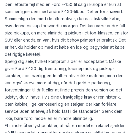
Den letteste fejl med en Ford F-150 til salg i Europa er kun at
sammenligne den med andre F-150-tilbud. Det er for snævert.
Sammenlign den med de alternativer, du realistisk ville købe,
hvis denne pickup forsvandt i morgen. Det kan være andre full-
size pickups, en mere almindelig pickup i ét-ton-klassen, en stor
SUV eller endda en van, hvis dit behov primært er praktisk. Det
er her, du holder op med at købe en idé og begynder at købe
det rigtige køretøj.
Spørg dig selv, hvilket kompromis der er acceptabelt. Måske
giver Ford F-150 dig fremtoning, kabineplads og pickup-
karakter, som nærliggende alternativer ikke matcher, men den
kan også kræve mere af dig, når det gælder parkering,
forventninger til drift eller at finde præcis den version og det
udstyr, du vil have. Hvis dine ufravigelige krav er ren historik,
pæn kabine, lige karrosseri og en sælger, der kan forklare
service uden at tøve, så hold fast i de standarder. Sænk dem
ikke, bare fordi modellen er mindre almindelig.
Et mindre åbenlyst punkt er, at når en model er relativt sjælden
på EU-markedet, prissætter nogle sælgere selvtillid højere end