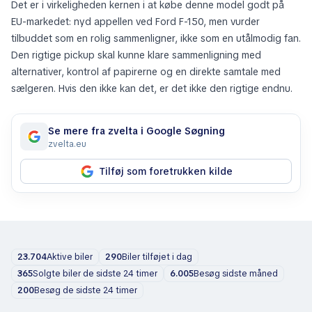
Det er i virkeligheden kernen i at købe denne model godt på
EU-markedet: nyd appellen ved Ford F-150, men vurder
tilbuddet som en rolig sammenligner, ikke som en utålmodig fan.
Den rigtige pickup skal kunne klare sammenligning med
alternativer, kontrol af papirerne og en direkte samtale med
sælgeren. Hvis den ikke kan det, er det ikke den rigtige endnu.
Se mere fra zvelta i Google Søgning
zvelta.eu
Tilføj som foretrukken kilde
23.704
Aktive biler
290
Biler tilføjet i dag
365
Solgte biler de sidste 24 timer
6.005
Besøg sidste måned
200
Besøg de sidste 24 timer