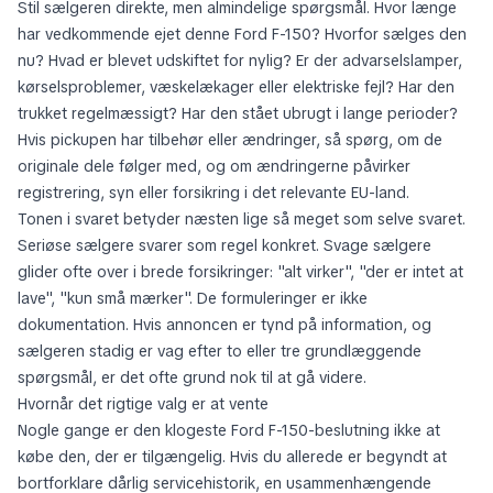
Stil sælgeren direkte, men almindelige spørgsmål. Hvor længe
har vedkommende ejet denne Ford F-150? Hvorfor sælges den
nu? Hvad er blevet udskiftet for nylig? Er der advarselslamper,
kørselsproblemer, væskelækager eller elektriske fejl? Har den
trukket regelmæssigt? Har den stået ubrugt i lange perioder?
Hvis pickupen har tilbehør eller ændringer, så spørg, om de
originale dele følger med, og om ændringerne påvirker
registrering, syn eller forsikring i det relevante EU-land.
Tonen i svaret betyder næsten lige så meget som selve svaret.
Seriøse sælgere svarer som regel konkret. Svage sælgere
glider ofte over i brede forsikringer: "alt virker", "der er intet at
lave", "kun små mærker". De formuleringer er ikke
dokumentation. Hvis annoncen er tynd på information, og
sælgeren stadig er vag efter to eller tre grundlæggende
spørgsmål, er det ofte grund nok til at gå videre.
Hvornår det rigtige valg er at vente
Nogle gange er den klogeste Ford F-150-beslutning ikke at
købe den, der er tilgængelig. Hvis du allerede er begyndt at
bortforklare dårlig servicehistorik, en usammenhængende