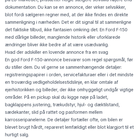
dokumentation. Du kan se en annonce, der virker selvsikker,
blot fordi sælgeren regner med, at der ikke findes en direkte
sammenligning i nærheden. Det er dit signal til at sammenligne
det faktiske tilbud, ikke fantasien omkring det. En Ford F-150
med dårlige billeder, manglende historik eller uforklarede
ændringer bliver ikke bedre af at være usædvanlig.
Hvad der adskiller en lovende annonce fra en svag
En god Ford F-150-annonce besvarer som regel spørgsmål, før
du stiller dem. Du vil gerne se sammenhængende detaljer:
registreringspapirer i orden, servicefakturaer eller i det mindste
en troværdig vedligeholdelsestidslinje, en klar omtale af
ejerhistorikken og billeder, der ikke omhyggeligt undgår vigtige
områder. På en pickup skal du kigge nøje på ladet,
bagklappens justering, trækudstyr, hjul- og dæktilstand,
sædekanter, slid på rattet og pasformen mellem
karrosseripanelerne. De detaljer fortæller ofte, om bilen er
blevet brugt hårdt, repareret lemfældigt eller blot klargjort til et
hurtigt salg.