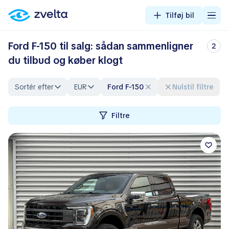
Tilføj bil
Ford F-150 til salg: sådan sammenligner
2
du tilbud og køber klogt
Sortér efter
EUR
Ford F-150
Nulstil filtre
Filtre