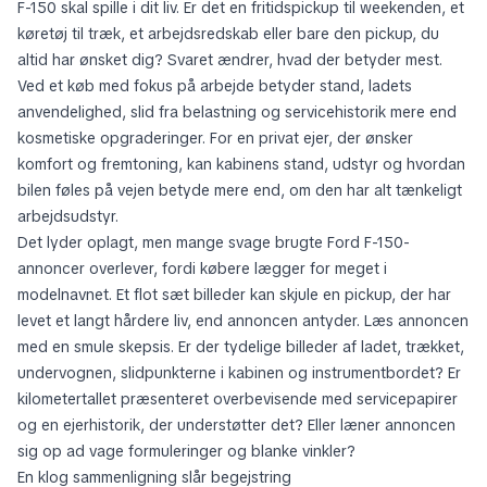
F-150 skal spille i dit liv. Er det en fritidspickup til weekenden, et
køretøj til træk, et arbejdsredskab eller bare den pickup, du
altid har ønsket dig? Svaret ændrer, hvad der betyder mest.
Ved et køb med fokus på arbejde betyder stand, ladets
anvendelighed, slid fra belastning og servicehistorik mere end
kosmetiske opgraderinger. For en privat ejer, der ønsker
komfort og fremtoning, kan kabinens stand, udstyr og hvordan
bilen føles på vejen betyde mere end, om den har alt tænkeligt
arbejdsudstyr.
Det lyder oplagt, men mange svage brugte Ford F-150-
annoncer overlever, fordi købere lægger for meget i
modelnavnet. Et flot sæt billeder kan skjule en pickup, der har
levet et langt hårdere liv, end annoncen antyder. Læs annoncen
med en smule skepsis. Er der tydelige billeder af ladet, trækket,
undervognen, slidpunkterne i kabinen og instrumentbordet? Er
kilometertallet præsenteret overbevisende med servicepapirer
og en ejerhistorik, der understøtter det? Eller læner annoncen
sig op ad vage formuleringer og blanke vinkler?
En klog sammenligning slår begejstring