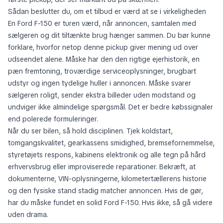
Sådan beslutter du, om et tilbud er værd at se i virkeligheden
En Ford F-150 er turen værd, når annoncen, samtalen med
sælgeren og dit tiltænkte brug hænger sammen. Du bør kunne
forklare, hvorfor netop denne pickup giver mening ud over
udseendet alene. Måske har den den rigtige ejerhistorik, en
pæn fremtoning, troværdige serviceoplysninger, brugbart
udstyr og ingen tydelige huller i annoncen. Måske svarer
sælgeren roligt, sender ekstra billeder uden modstand og
undviger ikke almindelige spørgsmål. Det er bedre købssignaler
end polerede formuleringer.
Når du ser bilen, så hold disciplinen. Tjek koldstart,
tomgangskvalitet, gearkassens smidighed, bremsefornemmelse,
styretøjets respons, kabinens elektronik og alle tegn på hård
erhvervsbrug eller improviserede reparationer. Bekræft, at
dokumenterne, VIN-oplysningerne, kilometertællerens historie
og den fysiske stand stadig matcher annoncen. Hvis de gør,
har du måske fundet en solid Ford F-150. Hvis ikke, så gå videre
uden drama.