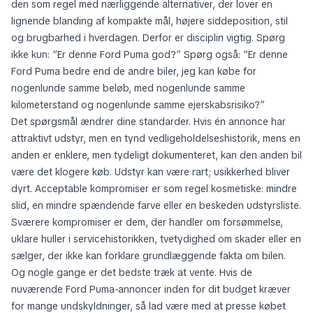
den som regel med nærliggende alternativer, der lover en
lignende blanding af kompakte mål, højere siddeposition, stil
og brugbarhed i hverdagen. Derfor er disciplin vigtig. Spørg
ikke kun: “Er denne Ford Puma god?” Spørg også: “Er denne
Ford Puma bedre end de andre biler, jeg kan købe for
nogenlunde samme beløb, med nogenlunde samme
kilometerstand og nogenlunde samme ejerskabsrisiko?”
Det spørgsmål ændrer dine standarder. Hvis én annonce har
attraktivt udstyr, men en tynd vedligeholdelseshistorik, mens en
anden er enklere, men tydeligt dokumenteret, kan den anden bil
være det klogere køb. Udstyr kan være rart; usikkerhed bliver
dyrt. Acceptable kompromiser er som regel kosmetiske: mindre
slid, en mindre spændende farve eller en beskeden udstyrsliste.
Sværere kompromiser er dem, der handler om forsømmelse,
uklare huller i servicehistorikken, tvetydighed om skader eller en
sælger, der ikke kan forklare grundlæggende fakta om bilen.
Og nogle gange er det bedste træk at vente. Hvis de
nuværende Ford Puma-annoncer inden for dit budget kræver
for mange undskyldninger, så lad være med at presse købet