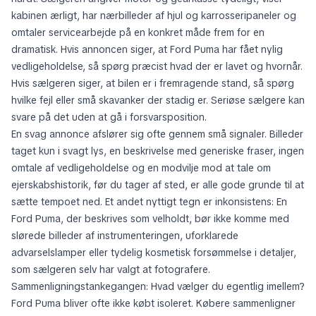
kabinen ærligt, har nærbilleder af hjul og karrosseripaneler og
omtaler servicearbejde på en konkret måde frem for en
dramatisk. Hvis annoncen siger, at Ford Puma har fået nylig
vedligeholdelse, så spørg præcist hvad der er lavet og hvornår.
Hvis sælgeren siger, at bilen er i fremragende stand, så spørg
hvilke fejl eller små skavanker der stadig er. Seriøse sælgere kan
svare på det uden at gå i forsvarsposition.
En svag annonce afslører sig ofte gennem små signaler. Billeder
taget kun i svagt lys, en beskrivelse med generiske fraser, ingen
omtale af vedligeholdelse og en modvilje mod at tale om
ejerskabshistorik, før du tager af sted, er alle gode grunde til at
sætte tempoet ned. Et andet nyttigt tegn er inkonsistens: En
Ford Puma, der beskrives som velholdt, bør ikke komme med
slørede billeder af instrumenteringen, uforklarede
advarselslamper eller tydelig kosmetisk forsømmelse i detaljer,
som sælgeren selv har valgt at fotografere.
Sammenligningstankegangen: Hvad vælger du egentlig imellem?
Ford Puma bliver ofte ikke købt isoleret. Købere sammenligner