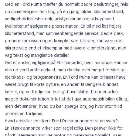
Med en Ford Puma træffer du normalt bedre beslutninger, hvis
du sammenligner fem ting på én gang: alder, kilometerstand,
vedligeholdelseshistorik, udstyrsvariant og udstyr samt
kvaliteten af sælgerens præsentation. En bil med lidt højere
kilometerstand, men sammenhængende service, bedre dæk,
pænere karrosseri og et komplet sæt billeder, kan være det
sikrere valg end et eksemplar med lavere kilometerstand, men
vag tekst og manglende detaljer.
Det er endnu vigtigere på EU-markedet, hvor annoncer kan se
ens ud ved første øjekast, men dække over meget forskellige
ejerskabs- og brugsmønstre. En Ford Puma kan primært have
været brugt til korte byture, en anden til længere blandet
kørsel, og en tredje kan hurtigt have skiftet hænder uden
megen dokumentation. Intet af det gør automatisk bilen dårlig,
men det ændrer, hvad du bør spørge om, og hvor stor tillid
annoncen fortjener.
Hvad adskiller en stærk Ford Puma-annonce fra en svag?
En stærk annonce virker som regel rolig. Den prøver ikke for
hårdt. Sælgeren angiver motor og gearkasse tydeligt, viser