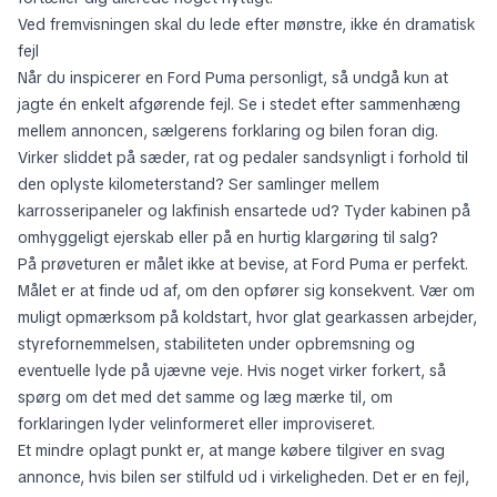
Ved fremvisningen skal du lede efter mønstre, ikke én dramatisk
fejl
Når du inspicerer en Ford Puma personligt, så undgå kun at
jagte én enkelt afgørende fejl. Se i stedet efter sammenhæng
mellem annoncen, sælgerens forklaring og bilen foran dig.
Virker sliddet på sæder, rat og pedaler sandsynligt i forhold til
den oplyste kilometerstand? Ser samlinger mellem
karrosseripaneler og lakfinish ensartede ud? Tyder kabinen på
omhyggeligt ejerskab eller på en hurtig klargøring til salg?
På prøveturen er målet ikke at bevise, at Ford Puma er perfekt.
Målet er at finde ud af, om den opfører sig konsekvent. Vær om
muligt opmærksom på koldstart, hvor glat gearkassen arbejder,
styrefornemmelsen, stabiliteten under opbremsning og
eventuelle lyde på ujævne veje. Hvis noget virker forkert, så
spørg om det med det samme og læg mærke til, om
forklaringen lyder velinformeret eller improviseret.
Et mindre oplagt punkt er, at mange købere tilgiver en svag
annonce, hvis bilen ser stilfuld ud i virkeligheden. Det er en fejl,