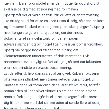
igennem, bare fordi modellen er den rigtige. En god shortlist
skal hjælpe dig med at sige nej med ro i maven.
Spørgsmål der er værd at stille, før du aftaler en fremvisning
Før du tager ud for at se en Ford Puma til salg, så send en kort
og fokuseret besked eller ring med praktiske spørgsmål. Spørg
hvor længe sælgeren har ejet bilen, om der findes
dokumenteret servicehistorik, om der er nogen
advarselslamper, og om noget lige nu kræver opmærksomhed.
Spørg om begge nøgler følger med. Spørg om
kilometerstanden understøttes af dokumentation. Hvis
annoncen nævner nyligt udført arbejde, så bed om fakturaen
eller i det mindste en præcis opsummering.
Lyt derefter til, hvordan svaret bliver givet. Købere fokuserer
ofte kun på indholdet, men tonen betyder også noget. En
privat sælger eller forhandler, der svarer struktureret, forstår
normalt den bil, der bliver tilbudt. En sælger, der hele tiden
ændrer forklaring, undgår ja-eller-nej-spørgsmål eller presser
dig til at komme med det samme uden at sende flere billeder,
fortæller dig allerede noget nyttigt.