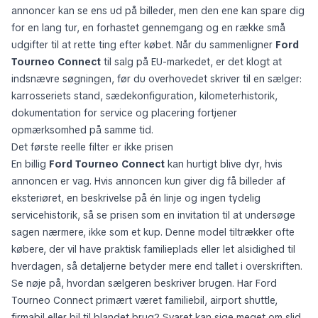
annoncer kan se ens ud på billeder, men den ene kan spare dig
for en lang tur, en forhastet gennemgang og en række små
udgifter til at rette ting efter købet. Når du sammenligner
Ford
Tourneo Connect
til salg på EU-markedet, er det klogt at
indsnævre søgningen, før du overhovedet skriver til en sælger:
karrosseriets stand, sædekonfiguration, kilometerhistorik,
dokumentation for service og placering fortjener
opmærksomhed på samme tid.
Det første reelle filter er ikke prisen
En billig
Ford Tourneo Connect
kan hurtigt blive dyr, hvis
annoncen er vag. Hvis annoncen kun giver dig få billeder af
eksteriøret, en beskrivelse på én linje og ingen tydelig
servicehistorik, så se prisen som en invitation til at undersøge
sagen nærmere, ikke som et kup. Denne model tiltrækker ofte
købere, der vil have praktisk familieplads eller let alsidighed til
hverdagen, så detaljerne betyder mere end tallet i overskriften.
Se nøje på, hvordan sælgeren beskriver brugen. Har Ford
Tourneo Connect primært været familiebil, airport shuttle,
firmabil eller bil til blandet brug? Svaret kan sige meget om slid