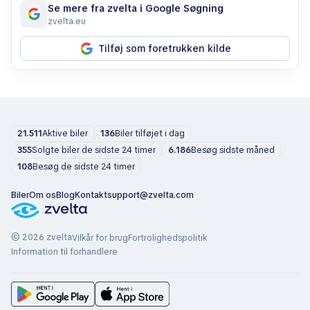
Se mere fra zvelta i Google Søgning
zvelta.eu
Tilføj som foretrukken kilde
21.511
Aktive biler
136
Biler tilføjet i dag
355
Solgte biler de sidste 24 timer
6.186
Besøg sidste måned
108
Besøg de sidste 24 timer
Biler
Om os
Blog
Kontakt
support@zvelta.com
© 2026 zvelta
Vilkår for brug
Fortrolighedspolitik
Information til forhandlere