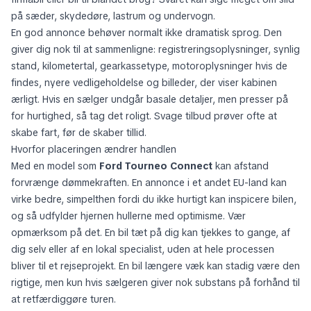
på sæder, skydedøre, lastrum og undervogn.
En god annonce behøver normalt ikke dramatisk sprog. Den
giver dig nok til at sammenligne: registreringsoplysninger, synlig
stand, kilometertal, gearkassetype, motoroplysninger hvis de
findes, nyere vedligeholdelse og billeder, der viser kabinen
ærligt. Hvis en sælger undgår basale detaljer, men presser på
for hurtighed, så tag det roligt. Svage tilbud prøver ofte at
skabe fart, før de skaber tillid.
Hvorfor placeringen ændrer handlen
Med en model som
Ford Tourneo Connect
kan afstand
forvrænge dømmekraften. En annonce i et andet EU-land kan
virke bedre, simpelthen fordi du ikke hurtigt kan inspicere bilen,
og så udfylder hjernen hullerne med optimisme. Vær
opmærksom på det. En bil tæt på dig kan tjekkes to gange, af
dig selv eller af en lokal specialist, uden at hele processen
bliver til et rejseprojekt. En bil længere væk kan stadig være den
rigtige, men kun hvis sælgeren giver nok substans på forhånd til
at retfærdiggøre turen.