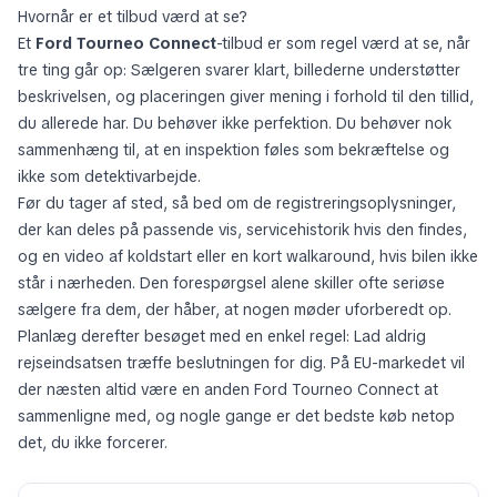
Hvornår er et tilbud værd at se?
Et
Ford Tourneo Connect
-tilbud er som regel værd at se, når
tre ting går op: Sælgeren svarer klart, billederne understøtter
beskrivelsen, og placeringen giver mening i forhold til den tillid,
du allerede har. Du behøver ikke perfektion. Du behøver nok
sammenhæng til, at en inspektion føles som bekræftelse og
ikke som detektivarbejde.
Før du tager af sted, så bed om de registreringsoplysninger,
der kan deles på passende vis, servicehistorik hvis den findes,
og en video af koldstart eller en kort walkaround, hvis bilen ikke
står i nærheden. Den forespørgsel alene skiller ofte seriøse
sælgere fra dem, der håber, at nogen møder uforberedt op.
Planlæg derefter besøget med en enkel regel: Lad aldrig
rejseindsatsen træffe beslutningen for dig. På EU-markedet vil
der næsten altid være en anden Ford Tourneo Connect at
sammenligne med, og nogle gange er det bedste køb netop
det, du ikke forcerer.