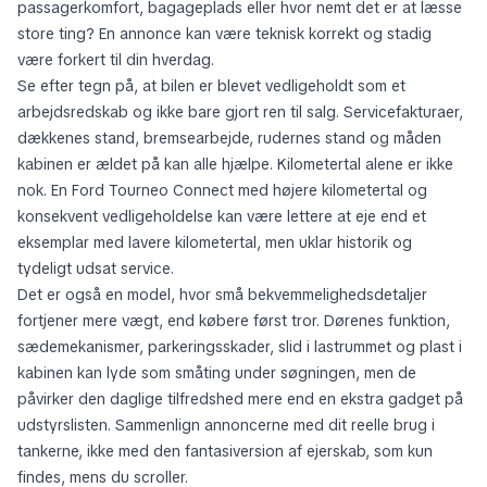
passagerkomfort, bagageplads eller hvor nemt det er at læsse
store ting? En annonce kan være teknisk korrekt og stadig
være forkert til din hverdag.
Se efter tegn på, at bilen er blevet vedligeholdt som et
arbejdsredskab og ikke bare gjort ren til salg. Servicefakturaer,
dækkenes stand, bremsearbejde, rudernes stand og måden
kabinen er ældet på kan alle hjælpe. Kilometertal alene er ikke
nok. En Ford Tourneo Connect med højere kilometertal og
konsekvent vedligeholdelse kan være lettere at eje end et
eksemplar med lavere kilometertal, men uklar historik og
tydeligt udsat service.
Det er også en model, hvor små bekvemmelighedsdetaljer
fortjener mere vægt, end købere først tror. Dørenes funktion,
sædemekanismer, parkeringsskader, slid i lastrummet og plast i
kabinen kan lyde som småting under søgningen, men de
påvirker den daglige tilfredshed mere end en ekstra gadget på
udstyrslisten. Sammenlign annoncerne med dit reelle brug i
tankerne, ikke med den fantasiversion af ejerskab, som kun
findes, mens du scroller.