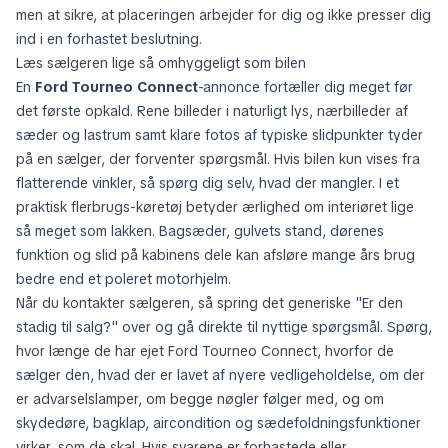
men at sikre, at placeringen arbejder for dig og ikke presser dig
ind i en forhastet beslutning.
Læs sælgeren lige så omhyggeligt som bilen
En
Ford Tourneo Connect
-annonce fortæller dig meget før
det første opkald. Rene billeder i naturligt lys, nærbilleder af
sæder og lastrum samt klare fotos af typiske slidpunkter tyder
på en sælger, der forventer spørgsmål. Hvis bilen kun vises fra
flatterende vinkler, så spørg dig selv, hvad der mangler. I et
praktisk flerbrugs-køretøj betyder ærlighed om interiøret lige
så meget som lakken. Bagsæder, gulvets stand, dørenes
funktion og slid på kabinens dele kan afsløre mange års brug
bedre end et poleret motorhjelm.
Når du kontakter sælgeren, så spring det generiske "Er den
stadig til salg?" over og gå direkte til nyttige spørgsmål. Spørg,
hvor længe de har ejet Ford Tourneo Connect, hvorfor de
sælger den, hvad der er lavet af nyere vedligeholdelse, om der
er advarselslamper, om begge nøgler følger med, og om
skydedøre, bagklap, aircondition og sædefoldningsfunktioner
virker, som de skal. Hvis svarene er forhastede eller