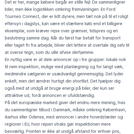
Det er her, mange købere begår en stille fejl: De sammenligner
biler, men ikke logistikken omkring fremvisningen. En Ford
Tourneo Connect, der er lidt dyrere, men tæt nok på til et roligt
eftersyn i dagslys, kan være et stærkere køb end et billigere
eksemplar, som kræver rejse over grænser, tidspres og en
beslutning samme dag. Når du først har betalt for transport
eller taget fri fra arbejde, bliver det lettere at overtale dig selv til
at overse tegn, som du ville afvise derhjemme.
En nyttig vane er at dele annoncer op i tre grupper: lokale nok
til nem inspektion, mulige med planlægning og for langt væk,
medmindre sælgeren er usædvanligt gennemsigtig. Det lyder
enkelt, men det ændrer hurtigt din shortlist. Det hjælper dig
også med at undgå at bruge energi på biler, der kun ser
attraktive ud, fordi annoncen er ufuldstændig.
På det europæiske marked giver det endnu mere mening, hvis
du sammenligner tilbud i Danmark, måske omkring København,
Aarhus eller Odense, med annoncer i andre hovedstæder og
regioner i EU, hvor rejsen straks gør inspektionen mere
besværlig. Pointen er ikke at undgå afstand for enhver pris,