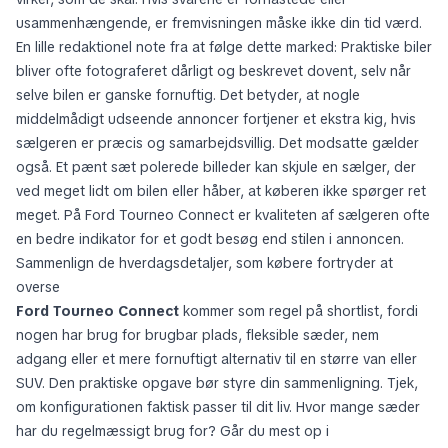
usammenhængende, er fremvisningen måske ikke din tid værd.
En lille redaktionel note fra at følge dette marked: Praktiske biler
bliver ofte fotograferet dårligt og beskrevet dovent, selv når
selve bilen er ganske fornuftig. Det betyder, at nogle
middelmådigt udseende annoncer fortjener et ekstra kig, hvis
sælgeren er præcis og samarbejdsvillig. Det modsatte gælder
også. Et pænt sæt polerede billeder kan skjule en sælger, der
ved meget lidt om bilen eller håber, at køberen ikke spørger ret
meget. På Ford Tourneo Connect er kvaliteten af sælgeren ofte
en bedre indikator for et godt besøg end stilen i annoncen.
Sammenlign de hverdagsdetaljer, som købere fortryder at
overse
Ford Tourneo Connect
kommer som regel på shortlist, fordi
nogen har brug for brugbar plads, fleksible sæder, nem
adgang eller et mere fornuftigt alternativ til en større van eller
SUV. Den praktiske opgave bør styre din sammenligning. Tjek,
om konfigurationen faktisk passer til dit liv. Hvor mange sæder
har du regelmæssigt brug for? Går du mest op i