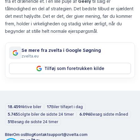
fra et drænende et. I en lille pulje af
Geely
til salg er
tålmodighed en del af strategien. Det bedste tilbud er sjældent
det mest højlydte. Det er det, der giver mening, før du kommer
frem, holder i virkeligheden og stadig virker ærligt, når du
begynder at stille helt normale ejerspørgsmål.
Se mere fra zvelta i Google Søgning
zvelta.eu
Tilføj som foretrukken kilde
18.459
Aktive biler
17
Biler tilføjet i dag
5.745
Solgte biler de sidste 24 timer
6.096
Besøg sidste måned
51
Besøg de sidste 24 timer
Biler
Om os
Blog
Kontakt
support@zvelta.com