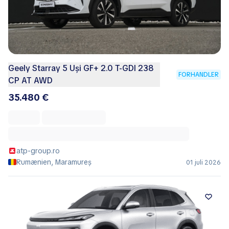
Geely Starray 5 Uși GF+ 2.0 T-GDI 238
FORHANDLER
CP AT AWD
35.480 €
atp-group.ro
Rumænien, Maramureș
01 juli 2026