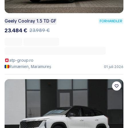
Geely Coolray 1.5 TD GF
FORHANDLER
23.484 €
23.989 €
atp-group.ro
Rumænien, Maramureș
01 juli 2026