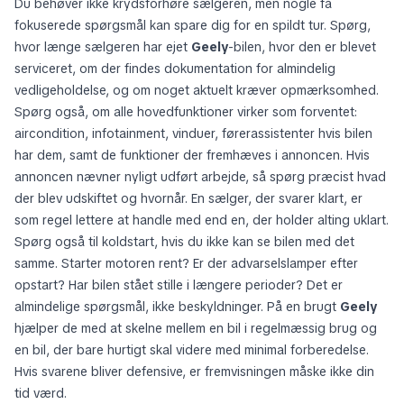
Du behøver ikke krydsforhøre sælgeren, men nogle få
fokuserede spørgsmål kan spare dig for en spildt tur. Spørg,
hvor længe sælgeren har ejet
Geely
-bilen, hvor den er blevet
serviceret, om der findes dokumentation for almindelig
vedligeholdelse, og om noget aktuelt kræver opmærksomhed.
Spørg også, om alle hovedfunktioner virker som forventet:
aircondition, infotainment, vinduer, førerassistenter hvis bilen
har dem, samt de funktioner der fremhæves i annoncen. Hvis
annoncen nævner nyligt udført arbejde, så spørg præcist hvad
der blev udskiftet og hvornår. En sælger, der svarer klart, er
som regel lettere at handle med end en, der holder alting uklart.
Spørg også til koldstart, hvis du ikke kan se bilen med det
samme. Starter motoren rent? Er der advarselslamper efter
opstart? Har bilen stået stille i længere perioder? Det er
almindelige spørgsmål, ikke beskyldninger. På en brugt
Geely
hjælper de med at skelne mellem en bil i regelmæssig brug og
en bil, der bare hurtigt skal videre med minimal forberedelse.
Hvis svarene bliver defensive, er fremvisningen måske ikke din
tid værd.