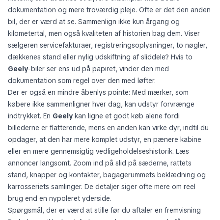
dokumentation og mere troværdig pleje. Ofte er det den anden
bil, der er værd at se. Sammenlign ikke kun årgang og
kilometertal, men også kvaliteten af historien bag dem. Viser
sælgeren servicefakturaer, registreringsoplysninger, to nøgler,
dækkenes stand eller nylig udskiftning af sliddele? Hvis to
Geely
-biler ser ens ud på papiret, vinder den med
dokumentation som regel over den med løfter.
Der er også en mindre åbenlys pointe: Med mærker, som
købere ikke sammenligner hver dag, kan udstyr forvrænge
indtrykket. En
Geely
kan ligne et godt køb alene fordi
billederne er flatterende, mens en anden kan virke dyr, indtil du
opdager, at den har mere komplet udstyr, en pænere kabine
eller en mere gennemsigtig vedligeholdelseshistorik. Læs
annoncer langsomt. Zoom ind på slid på sæderne, rattets
stand, knapper og kontakter, bagagerummets beklædning og
karrosseriets samlinger. De detaljer siger ofte mere om reel
brug end en nypoleret yderside.
Spørgsmål, der er værd at stille før du aftaler en fremvisning