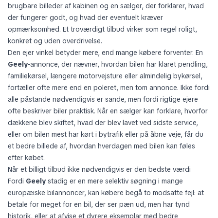
brugbare billeder af kabinen og en sælger, der forklarer, hvad
der fungerer godt, og hvad der eventuelt kræver
opmærksomhed. Et troværdigt tilbud virker som regel roligt,
konkret og uden overdrivelse.
Den ejer vinkel betyder mere, end mange købere forventer. En
Geely
-annonce, der nævner, hvordan bilen har klaret pendling,
familiekørsel, længere motorvejsture eller almindelig bykørsel,
fortæller ofte mere end en poleret, men tom annonce. Ikke fordi
alle påstande nødvendigvis er sande, men fordi rigtige ejere
ofte beskriver biler praktisk. Når en sælger kan forklare, hvorfor
dækkene blev skiftet, hvad der blev lavet ved sidste service,
eller om bilen mest har kørt i bytrafik eller på åbne veje, får du
et bedre billede af, hvordan hverdagen med bilen kan føles
efter købet.
Når et billigt tilbud ikke nødvendigvis er den bedste værdi
Fordi
Geely
stadig er en mere selektiv søgning i mange
europæiske bilannoncer, kan købere begå to modsatte fejl: at
betale for meget for en bil, der ser pæn ud, men har tynd
historik, eller at afvise et dyrere eksemplar med bedre