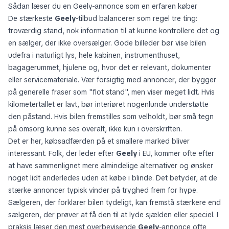
Sådan læser du en Geely-annonce som en erfaren køber
De stærkeste
Geely
-tilbud balancerer som regel tre ting:
troværdig stand, nok information til at kunne kontrollere det og
en sælger, der ikke oversælger. Gode billeder bør vise bilen
udefra i naturligt lys, hele kabinen, instrumenthuset,
bagagerummet, hjulene og, hvor det er relevant, dokumenter
eller servicemateriale. Vær forsigtig med annoncer, der bygger
på generelle fraser som "flot stand", men viser meget lidt. Hvis
kilometertallet er lavt, bør interiøret nogenlunde understøtte
den påstand. Hvis bilen fremstilles som velholdt, bør små tegn
på omsorg kunne ses overalt, ikke kun i overskriften.
Det er her, købsadfærden på et smallere marked bliver
interessant. Folk, der leder efter
Geely
i EU, kommer ofte efter
at have sammenlignet mere almindelige alternativer og ønsker
noget lidt anderledes uden at købe i blinde. Det betyder, at de
stærke annoncer typisk vinder på tryghed frem for hype.
Sælgeren, der forklarer bilen tydeligt, kan fremstå stærkere end
sælgeren, der prøver at få den til at lyde sjælden eller speciel. I
praksis læser den mest overbevisende
Geely
-annonce ofte