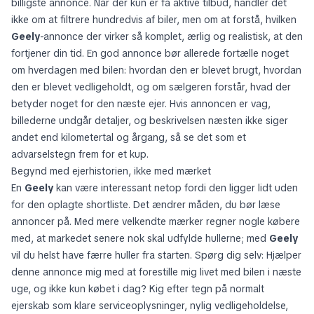
billigste annonce. Når der kun er få aktive tilbud, handler det
ikke om at filtrere hundredvis af biler, men om at forstå, hvilken
Geely
-annonce der virker så komplet, ærlig og realistisk, at den
fortjener din tid. En god annonce bør allerede fortælle noget
om hverdagen med bilen: hvordan den er blevet brugt, hvordan
den er blevet vedligeholdt, og om sælgeren forstår, hvad der
betyder noget for den næste ejer. Hvis annoncen er vag,
billederne undgår detaljer, og beskrivelsen næsten ikke siger
andet end kilometertal og årgang, så se det som et
advarselstegn frem for et kup.
Begynd med ejerhistorien, ikke med mærket
En
Geely
kan være interessant netop fordi den ligger lidt uden
for den oplagte shortliste. Det ændrer måden, du bør læse
annoncer på. Med mere velkendte mærker regner nogle købere
med, at markedet senere nok skal udfylde hullerne; med
Geely
vil du helst have færre huller fra starten. Spørg dig selv: Hjælper
denne annonce mig med at forestille mig livet med bilen i næste
uge, og ikke kun købet i dag? Kig efter tegn på normalt
ejerskab som klare serviceoplysninger, nylig vedligeholdelse,