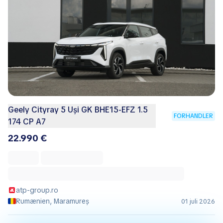
Geely Cityray 5 Uși GK BHE15-EFZ 1.5
FORHANDLER
174 CP A7
22.990 €
atp-group.ro
Rumænien, Maramureș
01 juli 2026