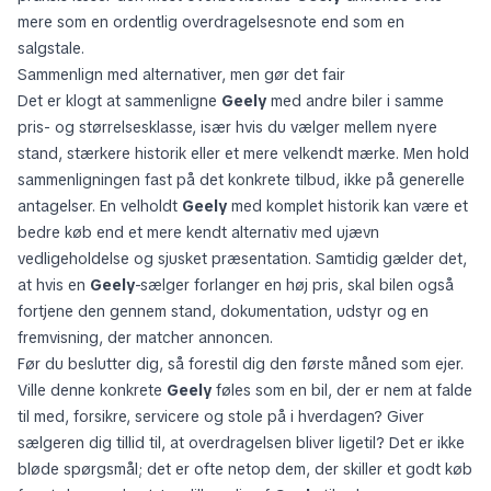
mere som en ordentlig overdragelsesnote end som en
salgstale.
Sammenlign med alternativer, men gør det fair
Det er klogt at sammenligne
Geely
med andre biler i samme
pris- og størrelsesklasse, især hvis du vælger mellem nyere
stand, stærkere historik eller et mere velkendt mærke. Men hold
sammenligningen fast på det konkrete tilbud, ikke på generelle
antagelser. En velholdt
Geely
med komplet historik kan være et
bedre køb end et mere kendt alternativ med ujævn
vedligeholdelse og sjusket præsentation. Samtidig gælder det,
at hvis en
Geely
-sælger forlanger en høj pris, skal bilen også
fortjene den gennem stand, dokumentation, udstyr og en
fremvisning, der matcher annoncen.
Før du beslutter dig, så forestil dig den første måned som ejer.
Ville denne konkrete
Geely
føles som en bil, der er nem at falde
til med, forsikre, servicere og stole på i hverdagen? Giver
sælgeren dig tillid til, at overdragelsen bliver ligetil? Det er ikke
bløde spørgsmål; det er ofte netop dem, der skiller et godt køb