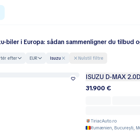
zu-biler i Europa: sådan sammenligner du tilbud 
tér efter
EUR
Isuzu
Nulstil filtre
ISUZU D-MAX 2.0
31.900 €
TiriacAuto.ro
Rumænien, București, Mu