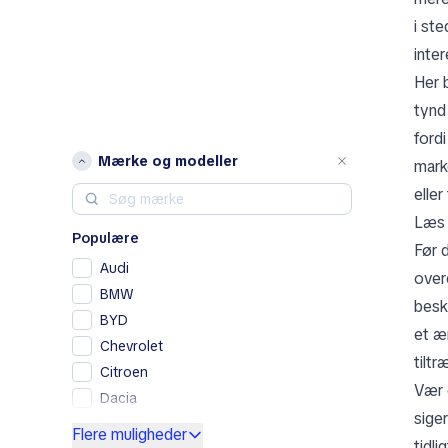
i st
inte
Her 
tynd
ford
Mærke og modeller
mark
elle
Læs 
Populære
Før 
Audi
over
BMW
besk
BYD
et ær
Chevrolet
tilt
Citroen
Vær 
Dacia
siger
Ford
Flere muligheder
tidli