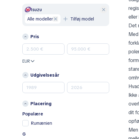
Genesis
regi
GMC
Isuzu
elle
Honda
alle modeller
Tilføj model
Hyundai
Det 
Jeep
Med 
Pris
Kia
fork
Land Rover
pole
Lexus
form
EUR
Mazda
stan
Mercedes-Benz
Udgivelsesår
omhy
MINI
Hvad
Mitsubishi
Ikke
Nissan
over
Placering
Opel
dit 
Peugeot
Populære
opfør
Porsche
Rumænien
Men 
Renault
G
Renault Samsung
mell