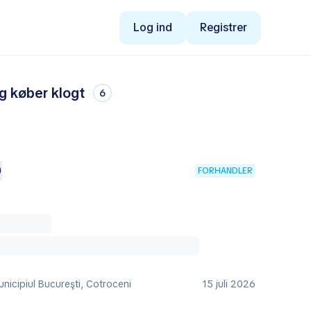
Log ind
Registrer
og køber klogt
6
D
FORHANDLER
nicipiul Bucureşti, Cotroceni
15 juli 2026