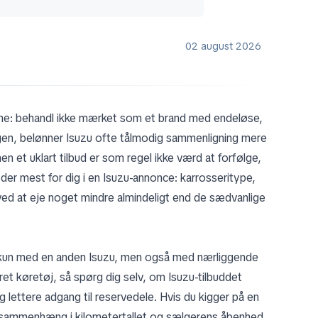
02 august 2026
denne: behandl ikke mærket som et brand med endeløse,
gangen, belønner Isuzu ofte tålmodig sammenligning mere
en et uklart tilbud er som regel ikke værd at forfølge,
der mest for dig i en Isuzu-annonce: karrosseritype,
ved at eje noget mindre almindeligt end de sædvanlige
e kun med en anden Isuzu, men også med nærliggende
ret køretøj, så spørg dig selv, om Isuzu-tilbuddet
g lettere adgang til reservedele. Hvis du kigger på en
d, sammenhæng i kilometertallet og sælgerens åbenhed