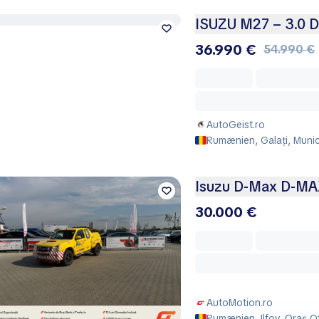
ISUZU M27 – 3.0 
36.990 €
54.990 €
AutoGeist.ro
Rumænien, Galați, Munici
Isuzu D-Max D-M
30.000 €
AutoMotion.ro
Rumænien, Ilfov, Oraş O