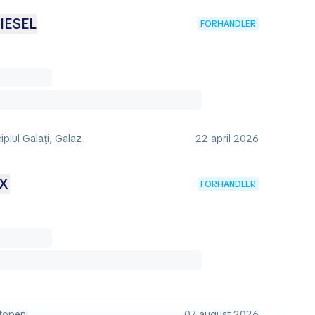
DIESEL
FORHANDLER
piul Galaţi, Galaz
22 april 2026
AX
FORHANDLER
topeni
07 august 2026