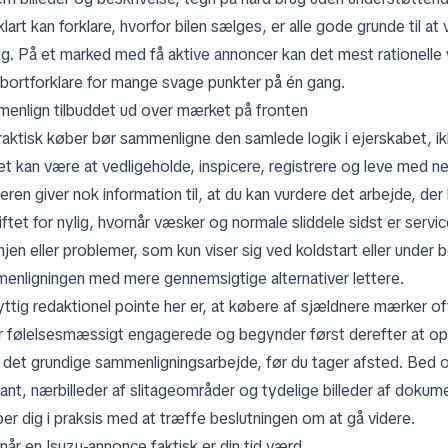
klart kan forklare, hvorfor bilen sælges, er alle gode grunde til at
alg. På et marked med få aktive annoncer kan det mest rationelle v
at bortforklare for mange svage punkter på én gang.
enlign tilbuddet ud over mærket på fronten
raktisk køber bør sammenligne den samlede logik i ejerskabet, i
det kan være at vedligeholde, inspicere, registrere og leve med n
eren giver nok information til, at du kan vurdere det arbejde, der
iftet for nylig, hvornår væsker og normale sliddele sidst er serv
injen eller problemer, som kun viser sig ved koldstart eller under b
enligningen med mere gennemsigtige alternativer lettere.
yttig redaktionel pointe her er, at købere af sjældnere mærker of
er følelsesmæssigt engagerede og begynder først derefter at op
 det grundige sammenligningsarbejde, før du tager afsted. Bed om 
ant, nærbilleder af slitageområder og tydelige billeder af dokumen
per dig i praksis med at træffe beslutningen om at gå videre.
når en Isuzu-annonce faktisk er din tid værd