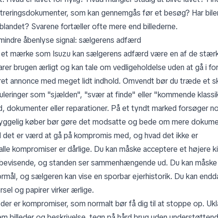
streringsdokumenter, som kan gennemgås før et besøg? Har bilen p
r blandet? Svarene fortæller ofte mere end billederne.
mindre åbenlyse signal: sælgerens adfærd
et mærke som Isuzu kan sælgerens adfærd være en af de stærkes
larer brugen ærligt og kan tale om vedligeholdelse uden at gå i 
ret annonce med meget lidt indhold. Omvendt bør du træde et skr
uleringer som "sjælden", "svær at finde" eller "kommende klas
d, dokumenter eller reparationer. På et tyndt marked forsøger no
ggelig køber bør gøre det modsatte og bede om mere dokument
 det er værd at gå på kompromis med, og hvad det ikke er
 alle kompromiser er dårlige. Du kan måske acceptere et højere ki
bevisende, og standen ser sammenhængende ud. Du kan måske acce
formål, og sælgeren kan vise en sporbar ejerhistorik. Du kan endd
sel og papirer virker ærlige.
der er kompromiser, som normalt bør få dig til at stoppe op. Ukl
em billeder og beskrivelse, tegn på hård brug uden understøtten