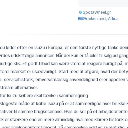
SpotaWheel.gr
Grækenland, Attica
 du leder efter en Isuzu i Europa, er den første nyttige tanke 
yrdes udskiftelige annoncer. Når der kun er få biler til salg ad 
urtige klik. Et godt tilbud kan være værd at reagere hurtigt på, m
 fordi mærket er usædvanligt. Start med at afgøre, hvad der bety
d, servicehistorik, erhvervsmæssig anvendelighed eller appellen 
stream-alternativer.
for Isuzu-købere skal tænke i sammenligning
klogeste måde at købe Isuzu på er at sammenligne hver bil ikk
rnativer til samme brugsscenarie. Hvis du ser på et arbejdsoriente
sk er stærkere end en mere almindelig rival med klarere historik o
 personbilsorienteret model, så sammenlign udstyr, synligt sli