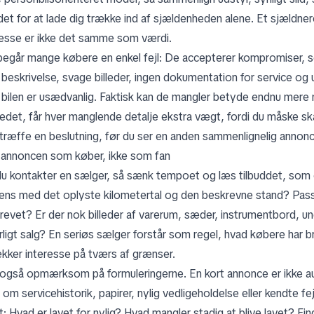
edet for at lade dig trække ind af sjældenheden alene. Et sjældn
resse er ikke det samme som værdi.
begår mange købere en enkel fejl: De accepterer kompromiser, so
 beskrivelse, svage billeder, ingen dokumentation for service og 
i bilen er usædvanlig. Faktisk kan de mangler betyde endnu mere
edet, får hver manglende detalje ekstra vægt, fordi du måske ska
r træffe en beslutning, før du ser en anden sammenlignelig annon
annoncen som køber, ikke som fan
du kontakter en sælger, så sænk tempoet og læs tilbuddet, som
ens med det oplyste kilometertal og den beskrevne stand? Passer s
revet? Er der nok billeder af varerum, sæder, instrumentbord, unde
ligt salg? En seriøs sælger forstår som regel, hvad købere har bru
rækker interesse på tværs af grænser.
også opmærksom på formuleringerne. En kort annonce er ikke au
 om servicehistorik, papirer, nylig vedligeholdelse eller kendte fejl
gt: Hvad er lavet for nylig? Hvad mangler stadig at blive lavet? Fi