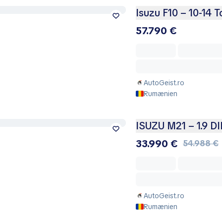
Isuzu F10 – 10-14 
57.790 €
AutoGeist.ro
Rumænien
ISUZU M21 – 1.9 D
33.990 €
54.988 €
AutoGeist.ro
Rumænien