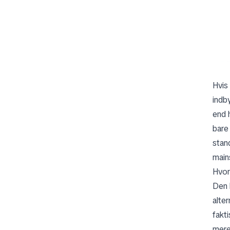
Hvis
indb
end h
bare
stan
main
Hvor
Den 
alte
fakti
mere