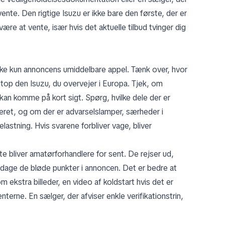
 vente. Den rigtige Isuzu er ikke bare den første, der er
ære at vente, især hvis det aktuelle tilbud tvinger dig
kke kun annoncens umiddelbare appel. Tænk over, hvor
etop den Isuzu, du overvejer i Europa. Tjek, om
 kan komme på kort sigt. Spørg, hvilke dele der er
iceret, og om der er advarselslamper, særheder i
elastning. Hvis svarene forbliver vage, bliver
te bliver amatørforhandlere for sent. De rejser ud,
dage de bløde punkter i annoncen. Det er bedre at
ekstra billeder, en video af koldstart hvis det er
terne. En sælger, der afviser enkle verifikationstrin,