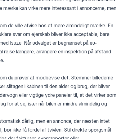
ere mærke kan virke mere interessant i annoncerne, men
m de ville afvise hos et mere almindeligt mærke. En
uklare svar om ejerskab bliver ikke acceptable, bare
 med Isuzu. Når udvalget er begrænset på eu-
l rejse længere, arrangere en inspektion på afstand
ce.
 om du prøver at modbevise det. Stemmer billederne
litagen i kabinen til den alder og brug, der bliver
rvogn eller vigtige ydre paneler til, at det virker som
g for at se, især når bilen er mindre almindelig og
tomatisk dårlig, men en annonce, der næsten intet
, bør ikke få fordel af tvivlen. Stil direkte spørgsmål
ndes der fakturaer, synsrapporter eller