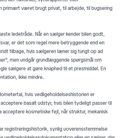
rimært været brugt privat, til arbejde, til bugsering
te ledetråde. Når en sælger kender bilen godt,
forsvar, er det som regel mere betryggende end en
idt tilbage, hvis sælgeren læner sig tungt op ad
siker", men undgår grundlæggende spørgsmål om
gle sælgere at gøre knaphed til et presmiddel. En
ation, ikke mindre.
lometertal, hvis vedligeholdelseshistorien er
ptere basalt udstyr, hvis bilen tydeligt passer til
a acceptere kosmetiske fejl, når struktur, mekanisk
ar registreringshistorik, synlig uoverensstemmelse
de vedligeholdelsesdokumentation eller en sælger, der