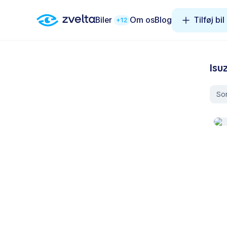
Biler
Om os
Blog
Tilføj bil
+12
Isu
Sor