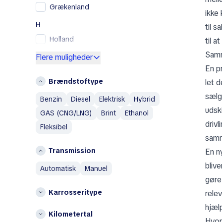
Grækenland
Skoda
ikke 
SsangYong
H
til s
Toyota
Holland
til 
Volkswagen
Samm
I
Flere muligheder
Volvo
En p
Italien
A
Brændstoftype
let 
Ø
Abarth
sælg
Benzin
Diesel
Elektrisk
Hybrid
Østrig
Acura
udsk
GAS (CNG/LNG)
Brint
Ethanol
Aixam
P
drivl
Fleksibel
Alfa Romeo
Polen
samm
AM General
Transmission
En n
S
AMC
bliv
Spanien
automatisk
manuel
Aston Martin
gøre
Austin
T
Karrosseritype
relev
Austin Healey
Tyskland
hjæl
Avatr
Kilometertal
Andre
Hvor