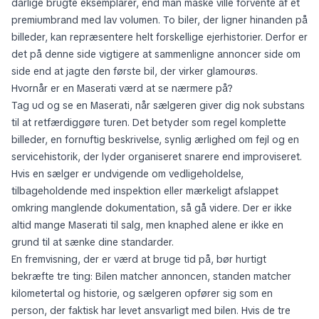
dårlige brugte eksemplarer, end man måske ville forvente af et
premiumbrand med lav volumen. To biler, der ligner hinanden på
billeder, kan repræsentere helt forskellige ejerhistorier. Derfor er
det på denne side vigtigere at sammenligne annoncer side om
side end at jagte den første bil, der virker glamourøs.
Hvornår er en Maserati værd at se nærmere på?
Tag ud og se en Maserati, når sælgeren giver dig nok substans
til at retfærdiggøre turen. Det betyder som regel komplette
billeder, en fornuftig beskrivelse, synlig ærlighed om fejl og en
servicehistorik, der lyder organiseret snarere end improviseret.
Hvis en sælger er undvigende om vedligeholdelse,
tilbageholdende med inspektion eller mærkeligt afslappet
omkring manglende dokumentation, så gå videre. Der er ikke
altid mange Maserati til salg, men knaphed alene er ikke en
grund til at sænke dine standarder.
En fremvisning, der er værd at bruge tid på, bør hurtigt
bekræfte tre ting: Bilen matcher annoncen, standen matcher
kilometertal og historie, og sælgeren opfører sig som en
person, der faktisk har levet ansvarligt med bilen. Hvis de tre