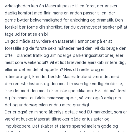
virkeligheden kan én Maserati passe til en fører, der ønsker
daglig komfort med flair, mens en anden passer til en, der
gerne bytter bekvemmelighed for anledning og dramatik. Den
forskel bør forme din shortlist, før du overhovedet tænker på at
tage ud for at se en bil.
En god måde at vurdere en Maserati i annoncer på er at
forestille sig de første seks måneder med den. Vil du bruge den
ofte, i blandet trafik og almindelige parkeringssituationer, eller
mest som weekendbil? Vil et lidt krævende ejerskab irritere dig,
eller er det en del af appellen? Hvis dit reelle brug er
rutinepræget, kan det bedste Maserati-tilbud være det med
den reneste historik og den mest troværdige vedligeholdelse,
ikke det med den mest eksotiske specifikation. Hvis dit mål først
og fremmest er følelsesmæssig appel, så vær også ærlig om
det og undersøg bilen endnu mere grundigt.
Der er også en mindre åbenlys detalje ved EU-markedet, som er
værd at huske: Maserati tiltrækker både entusiaster og
impulskøbere. Det skaber et større spænd mellem gode og