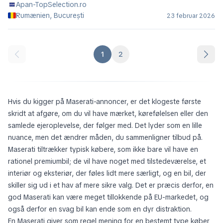
Apan-TopSelection.ro
Rumænien, București
23 februar 2026
1
2
Hvis du kigger på Maserati-annoncer, er det klogeste første
skridt at afgøre, om du vil have mærket, kørefølelsen eller den
samlede ejeroplevelse, der følger med. Det lyder som en lille
nuance, men det ændrer måden, du sammenligner tilbud på.
Maserati tiltrækker typisk købere, som ikke bare vil have en
rationel premiumbil; de vil have noget med tilstedeværelse, et
interiør og eksteriør, der føles lidt mere særligt, og en bil, der
skiller sig ud i et hav af mere sikre valg. Det er præcis derfor, en
god Maserati kan være meget tillokkende på EU-markedet, og
også derfor en svag bil kan ende som en dyr distraktion.
En Maserati giver som regel mening for en bestemt type køber