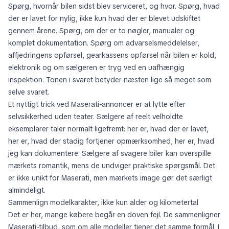
Spørg, hvornår bilen sidst blev serviceret, og hvor. Spørg, hvad
der er lavet for nylig, ikke kun hvad der er blevet udskiftet
gennem årene. Spørg, om der er to nøgler, manualer og
komplet dokumentation. Spørg om advarselsmeddelelser,
affjedringens opførsel, gearkassens opførsel når bilen er kold,
elektronik og om sælgeren er tryg ved en uafhængig
inspektion. Tonen i svaret betyder næsten lige så meget som
selve svaret.
Et nyttigt trick ved Maserati-annoncer er at lytte efter
selvsikkerhed uden teater. Sælgere af reelt velholdte
eksemplarer taler normalt ligefremt: her er, hvad der er lavet,
her er, hvad der stadig fortjener opmærksomhed, her er, hvad
jeg kan dokumentere. Sælgere af svagere biler kan overspille
mærkets romantik, mens de undviger praktiske spørgsmål. Det
er ikke unikt for Maserati, men mærkets image gør det særligt
almindeligt.
Sammenlign modelkarakter, ikke kun alder og kilometertal
Det er her, mange købere begår en doven fejl. De sammenligner
Maserati-tilbud, som om alle modeller tjener det samme formål. I