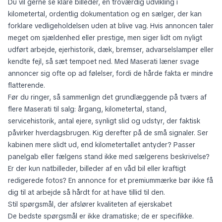
Du vil gerne se klare billeder, en troværdig udvikling i
kilometertal, ordentlig dokumentation og en sælger, der kan
forklare vedligeholdelsen uden at blive vag. Hvis annoncen taler
meget om sjældenhed eller prestige, men siger lidt om nyligt
udført arbejde, ejerhistorik, dæk, bremser, advarselslamper eller
kendte fejl, så sæt tempoet ned. Med Maserati læner svage
annoncer sig ofte op ad følelser, fordi de hårde fakta er mindre
flatterende.
Før du ringer, så sammenlign det grundlæggende på tværs af
flere Maserati til salg: årgang, kilometertal, stand,
servicehistorik, antal ejere, synligt slid og udstyr, der faktisk
påvirker hverdagsbrugen. Kig derefter på de små signaler. Ser
kabinen mere slidt ud, end kilometertallet antyder? Passer
panelgab eller fælgens stand ikke med sælgerens beskrivelse?
Er der kun natbilleder, billeder af en våd bil eller kraftigt
redigerede fotos? En annonce for et premiummærke bør ikke få
dig til at arbejde så hårdt for at have tillid til den.
Stil spørgsmål, der afslører kvaliteten af ejerskabet
De bedste spørgsmål er ikke dramatiske; de er specifikke.