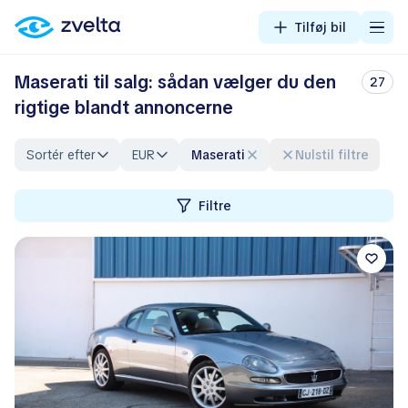
Tilføj bil
Maserati til salg: sådan vælger du den
27
rigtige blandt annoncerne
Sortér efter
EUR
Maserati
Nulstil filtre
Filtre