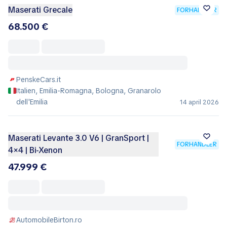
Maserati Grecale
FORHANDLER
68.500 €
PenskeCars.it
Italien, Emilia-Romagna, Bologna, Granarolo
dell'Emilia
14 april 2026
Maserati Levante 3.0 V6 | GranSport |
FORHANDLER
4×4 | Bi-Xenon
47.999 €
AutomobileBirton.ro