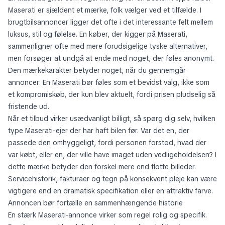
Maserati er sjældent et mærke, folk vælger ved et tilfælde. I
brugtbilsannoncer ligger det ofte i det interessante felt mellem
luksus, stil og følelse. En køber, der kigger på Maserati,
sammenligner ofte med mere forudsigelige tyske alternativer,
men forsøger at undgå at ende med noget, der føles anonymt.
Den mærkekarakter betyder noget, når du gennemgår
annoncer: En Maserati bør føles som et bevidst valg, ikke som
et kompromiskøb, der kun blev aktuelt, fordi prisen pludselig så
fristende ud.
Når et tilbud virker usædvanligt billigt, så spørg dig selv, hvilken
type Maserati-ejer der har haft bilen før. Var det en, der
passede den omhyggeligt, fordi personen forstod, hvad der
var købt, eller en, der ville have imaget uden vedligeholdelsen? I
dette mærke betyder den forskel mere end flotte billeder.
Servicehistorik, fakturaer og tegn på konsekvent pleje kan være
vigtigere end en dramatisk specifikation eller en attraktiv farve.
Annoncen bør fortælle en sammenhængende historie
En stærk Maserati-annonce virker som regel rolig og specifik.