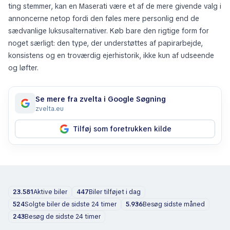
ting stemmer, kan en Maserati være et af de mere givende valg i
annoncerne netop fordi den føles mere personlig end de
sædvanlige luksusalternativer. Køb bare den rigtige form for
noget særligt: den type, der understøttes af papirarbejde,
konsistens og en troværdig ejerhistorik, ikke kun af udseende
og løfter.
Se mere fra zvelta i Google Søgning
zvelta.eu
Tilføj som foretrukken kilde
23.581
Aktive biler
447
Biler tilføjet i dag
524
Solgte biler de sidste 24 timer
5.936
Besøg sidste måned
243
Besøg de sidste 24 timer