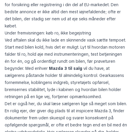
for forsikring eller registrering i din del af EU-markedet. Den
bedste annonce er ikke altid den mest iøjnefaldende; ofte er
det bilen, der stadig ser nem ud at eje seks måneder efter
købet.
Under fremvisningen: køb ro, ikke begejstring
Ved aftalen skal du ikke lade en skinnende vask sætte tempoet.
Start med bilen kold, hvis det er muligt. Lyt til hvordan motoren
falder til ro, hold øje med instrumenteringen, test betjeningen
én for én, og gå ordentligt rundt om bilen, før prøveturen
begynder. Med enhver
Mazda 3 til salg
vil du have, at
sælgerens påstande holder til almindelig kontrol. Gearkassens
fornemmelse, koblingens indgreb, styretøjets opførsel,
bremsernes stabilitet, lyde i kabinen og hvordan bilen holder
retningen på en lige vej, fortjener opmærksomhed.
Det er også her, du skal læse sælgeren lige så meget som bilen.
En rolig ejer, der giver dig plads til at inspicere Mazda 3, finder
dokumenter frem uden skuespil og svarer konsekvent på
opfølgende spørgsmål, er ofte et bedre tegn end en bil med én