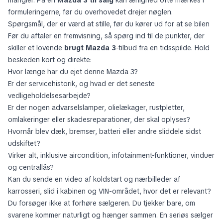
mangler. På en
Mazda 3 til salg
kan ærlighed ofte mærkes i
formuleringerne, før du overhovedet drejer nøglen.
Spørgsmål, der er værd at stille, før du kører ud for at se bilen
Før du aftaler en fremvisning, så spørg ind til de punkter, der
skiller et lovende
brugt Mazda 3
-tilbud fra en tidsspilde. Hold
beskeden kort og direkte:
Hvor længe har du ejet denne Mazda 3?
Er der servicehistorik, og hvad er det seneste
vedligeholdelsesarbejde?
Er der nogen advarselslamper, olielækager, rustpletter,
omlakeringer eller skadesreparationer, der skal oplyses?
Hvornår blev dæk, bremser, batteri eller andre sliddele sidst
udskiftet?
Virker alt, inklusive aircondition, infotainment-funktioner, vinduer
og centrallås?
Kan du sende en video af koldstart og nærbilleder af
karrosseri, slid i kabinen og VIN-området, hvor det er relevant?
Du forsøger ikke at forhøre sælgeren. Du tjekker bare, om
svarene kommer naturligt og hænger sammen. En seriøs sælger