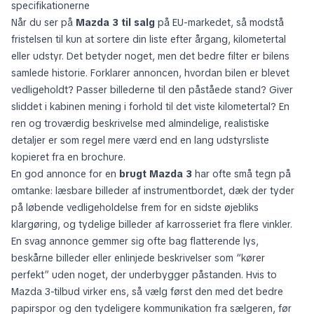
specifikationerne
Når du ser på
Mazda 3 til salg
på EU-markedet, så modstå
fristelsen til kun at sortere din liste efter årgang, kilometertal
eller udstyr. Det betyder noget, men det bedre filter er bilens
samlede historie. Forklarer annoncen, hvordan bilen er blevet
vedligeholdt? Passer billederne til den påståede stand? Giver
sliddet i kabinen mening i forhold til det viste kilometertal? En
ren og troværdig beskrivelse med almindelige, realistiske
detaljer er som regel mere værd end en lang udstyrsliste
kopieret fra en brochure.
En god annonce for en
brugt Mazda 3
har ofte små tegn på
omtanke: læsbare billeder af instrumentbordet, dæk der tyder
på løbende vedligeholdelse frem for en sidste øjebliks
klargøring, og tydelige billeder af karrosseriet fra flere vinkler.
En svag annonce gemmer sig ofte bag flatterende lys,
beskårne billeder eller enlinjede beskrivelser som “kører
perfekt” uden noget, der underbygger påstanden. Hvis to
Mazda 3-tilbud virker ens, så vælg først den med det bedre
papirspor og den tydeligere kommunikation fra sælgeren, før