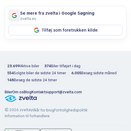
Se mere fra zvelta i Google Søgning
zvelta.eu
Tilføj som foretrukken kilde
23.699
Aktive biler
374
Biler tilføjet i dag
554
Solgte biler de sidste 24 timer
6.005
Besøg sidste måned
148
Besøg de sidste 24 timer
Biler
Om os
Blog
Kontakt
support@zvelta.com
© 2026 zvelta
Vilkår for brug
Fortrolighedspolitik
Information til forhandlere