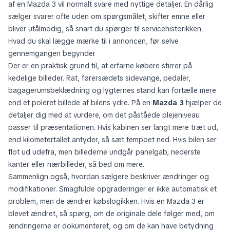
af en Mazda 3 vil normalt svare med nyttige detaljer. En dårlig
sælger svarer ofte uden om spørgsmålet, skifter emne eller
bliver utålmodig, så snart du spørger til servicehistorikken.
Hvad du skal lægge mærke til i annoncen, før selve
gennemgangen begynder
Der er en praktisk grund til, at erfarne købere stirrer på
kedelige billeder. Rat, førersædets sidevange, pedaler,
bagagerumsbeklædning og lygternes stand kan fortælle mere
end et poleret billede af bilens ydre. På en
Mazda 3
hjælper de
detaljer dig med at vurdere, om det påståede plejeniveau
passer til præsentationen. Hvis kabinen ser langt mere træt ud,
end kilometertallet antyder, så sæt tempoet ned. Hvis bilen ser
flot ud udefra, men billederne undgår panelgab, nederste
kanter eller nærbilleder, så bed om mere.
Sammenlign også, hvordan sælgere beskriver ændringer og
modifikationer. Smagfulde opgraderinger er ikke automatisk et
problem, men de ændrer købslogikken. Hvis en Mazda 3 er
blevet ændret, så spørg, om de originale dele følger med, om
ændringerne er dokumenteret, og om de kan have betydning