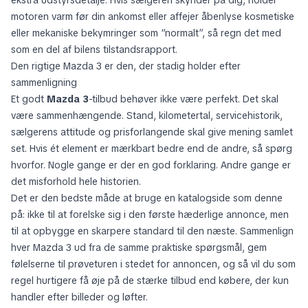
ekstra udstyrsdetalje. Hvis sælgeren skynder på dig, holder
motoren varm før din ankomst eller affejer åbenlyse kosmetiske
eller mekaniske bekymringer som “normalt”, så regn det med
som en del af bilens tilstandsrapport.
Den rigtige Mazda 3 er den, der stadig holder efter
sammenligning
Et godt
Mazda 3
-tilbud behøver ikke være perfekt. Det skal
være sammenhængende. Stand, kilometertal, servicehistorik,
sælgerens attitude og prisforlangende skal give mening samlet
set. Hvis ét element er mærkbart bedre end de andre, så spørg
hvorfor. Nogle gange er der en god forklaring. Andre gange er
det misforhold hele historien.
Det er den bedste måde at bruge en katalogside som denne
på: ikke til at forelske sig i den første hæderlige annonce, men
til at opbygge en skarpere standard til den næste. Sammenlign
hver Mazda 3 ud fra de samme praktiske spørgsmål, gem
følelserne til prøveturen i stedet for annoncen, og så vil du som
regel hurtigere få øje på de stærke tilbud end købere, der kun
handler efter billeder og løfter.