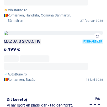
MihutAuto.ro
Rumænien, Harghita, Comuna Sânmartin,
Sânmărtin
27 februar 2026
MAZDA 3 SKYACTIV
FORHANDLER
6.499 €
AutoBune.ro
Rumænien, Bacău
15 juni 2026
Pris
Dit køretøj
– – –
Vi har gjort en plads klar - tag den først.