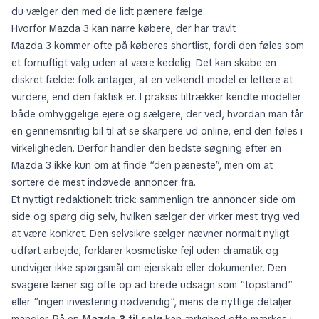
du vælger den med de lidt pænere fælge.
Hvorfor Mazda 3 kan narre købere, der har travlt
Mazda 3 kommer ofte på køberes shortlist, fordi den føles som
et fornuftigt valg uden at være kedelig. Det kan skabe en
diskret fælde: folk antager, at en velkendt model er lettere at
vurdere, end den faktisk er. I praksis tiltrækker kendte modeller
både omhyggelige ejere og sælgere, der ved, hvordan man får
en gennemsnitlig bil til at se skarpere ud online, end den føles i
virkeligheden. Derfor handler den bedste søgning efter en
Mazda 3 ikke kun om at finde “den pæneste”, men om at
sortere de mest indøvede annoncer fra.
Et nyttigt redaktionelt trick: sammenlign tre annoncer side om
side og spørg dig selv, hvilken sælger der virker mest tryg ved
at være konkret. Den selvsikre sælger nævner normalt nyligt
udført arbejde, forklarer kosmetiske fejl uden dramatik og
undviger ikke spørgsmål om ejerskab eller dokumenter. Den
svagere læner sig ofte op ad brede udsagn som “topstand”
eller “ingen investering nødvendig”, mens de nyttige detaljer