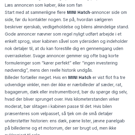
Læs annoncen som køber, ikke som fan
Start med at sammenligne flere
MINI Hatch
-annoncer side om
side, før du kontakter nogen. Se på, hvordan sælgeren
beskriver ejerskab, vedligeholdelse og bilens almindelige stand.
Gode annoncer nævner som regel nyligt udført arbejde i et
enkelt sprog, viser kabinen såvel som ydersiden og indeholder
nok detaljer til, at du kan forestille dig en gennemgang uden
overraskelser. Svage annoncer gemmer sig ofte bag korte
formuleringer som “kører perfekt” eller “ingen investering
nødvendig”, mens den reelle historik undgås.
Billeder fortæller meget. Hvis en
MINI Hatch
er vist flot fra tre
udvendige vinkler, men der ikke er nærbilleder af sæder, rat,
bagagerum, dæk eller instrumentbord, bør du spørge dig selv,
hvad der bliver sprunget over. Hvis kilometerstanden virker
moderat, bør slitagen i kabinen passe til det. Hvis bilen
præsenteres som velpasset, så tjek om de små detaljer
understøtter historien: ens dæk, pæne lister, jævne panelgab
på billederne og et motorrum, der ser brugt ud, men ikke