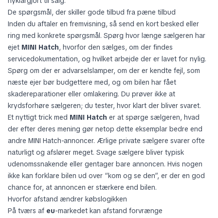
nyklargjort til salg.
De spørgsmål, der skiller gode tilbud fra pæne tilbud
Inden du aftaler en fremvisning, så send en kort besked eller
ring med konkrete spørgsmål. Spørg hvor længe sælgeren har
ejet
MINI Hatch
, hvorfor den sælges, om der findes
servicedokumentation, og hvilket arbejde der er lavet for nylig.
Spørg om der er advarselslamper, om der er kendte fejl, som
næste ejer bør budgettere med, og om bilen har fået
skadereparationer eller omlakering. Du prøver ikke at
krydsforhøre sælgeren; du tester, hvor klart der bliver svaret.
Et nyttigt trick med
MINI Hatch
er at spørge sælgeren, hvad
der efter deres mening gør netop dette eksemplar bedre end
andre MINI Hatch-annoncer. Ærlige private sælgere svarer ofte
naturligt og afslører meget. Svage sælgere bliver typisk
udenomssnakende eller gentager bare annoncen. Hvis nogen
ikke kan forklare bilen ud over “kom og se den”, er der en god
chance for, at annoncen er stærkere end bilen.
Hvorfor afstand ændrer købslogikken
På tværs af
eu
-markedet kan afstand forvrænge