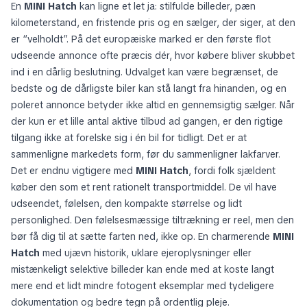
En
MINI Hatch
kan ligne et let ja: stilfulde billeder, pæn
kilometerstand, en fristende pris og en sælger, der siger, at den
er “velholdt”. På det europæiske marked er den første flot
udseende annonce ofte præcis dér, hvor købere bliver skubbet
ind i en dårlig beslutning. Udvalget kan være begrænset, de
bedste og de dårligste biler kan stå langt fra hinanden, og en
poleret annonce betyder ikke altid en gennemsigtig sælger. Når
der kun er et lille antal aktive tilbud ad gangen, er den rigtige
tilgang ikke at forelske sig i én bil for tidligt. Det er at
sammenligne markedets form, før du sammenligner lakfarver.
Det er endnu vigtigere med
MINI Hatch
, fordi folk sjældent
køber den som et rent rationelt transportmiddel. De vil have
udseendet, følelsen, den kompakte størrelse og lidt
personlighed. Den følelsesmæssige tiltrækning er reel, men den
bør få dig til at sætte farten ned, ikke op. En charmerende
MINI
Hatch
med ujævn historik, uklare ejeroplysninger eller
mistænkeligt selektive billeder kan ende med at koste langt
mere end et lidt mindre fotogent eksemplar med tydeligere
dokumentation og bedre tegn på ordentlig pleje.