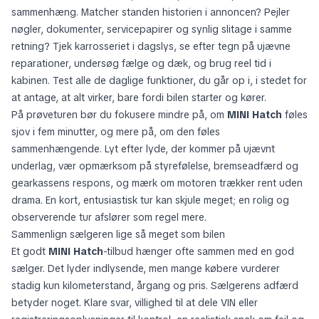
sammenhæng. Matcher standen historien i annoncen? Pejler
nøgler, dokumenter, servicepapirer og synlig slitage i samme
retning? Tjek karrosseriet i dagslys, se efter tegn på ujævne
reparationer, undersøg fælge og dæk, og brug reel tid i
kabinen. Test alle de daglige funktioner, du går op i, i stedet for
at antage, at alt virker, bare fordi bilen starter og kører.
På prøveturen bør du fokusere mindre på, om
MINI Hatch
føles
sjov i fem minutter, og mere på, om den føles
sammenhængende. Lyt efter lyde, der kommer på ujævnt
underlag, vær opmærksom på styrefølelse, bremseadfærd og
gearkassens respons, og mærk om motoren trækker rent uden
drama. En kort, entusiastisk tur kan skjule meget; en rolig og
observerende tur afslører som regel mere.
Sammenlign sælgeren lige så meget som bilen
Et godt
MINI Hatch
-tilbud hænger ofte sammen med en god
sælger. Det lyder indlysende, men mange købere vurderer
stadig kun kilometerstand, årgang og pris. Sælgerens adfærd
betyder noget. Klare svar, villighed til at dele VIN eller