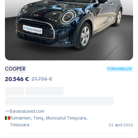
COOPER
FORHANDLER
20.546 €
21.756 €
BavariaUsed.com
Rumænien, Timiş, Municipiul Timişoara,
Timisoara
22 april 2026