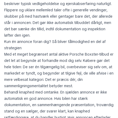
beskriver typisk vedligeholdelse og ejerskabserfaring naturligt.
Flippere og uklare mellemled taler ofte i generelle vendinger,
skubber på med hastværk eller gentager bare det, der allerede
står i annoncen. Det gør ikke automatisk tilbuddet dårligt, men
det bør sænke din tillid, indtil dokumentation og inspektion
løfter den igen.
Kun én annonce foran dig? Så bliver tålmodighed en del af
strategien
Med et meget begrænset antal aktive Porsche Boxster-tilbud er
det let at begynde at forhandle mod dig selv. Købere gør det
hele tiden: De ser én tilgængelig bil, overbeviser sig selv om, at
markedet er tyndt, og begynder at tilgive fejl, de ville afvise i en
mere velbesat kategori. Det er præcis dér, din
sammenligningsmentalitet betyder mest.
Behandl knaphed med omtanke. En sjælden annonce er ikke
automatisk en god annonce. Hvis bilen har stærk
dokumentation, en sammenhængende præsentation, troværdig
stand og en sælger, der svarer klart, kan knaphed
retfærdiggøre, at du handler hurtigt. Hvis annoncen efterlader