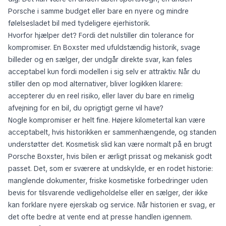
Porsche i samme budget eller bare en nyere og mindre
følelsesladet bil med tydeligere ejerhistorik.
Hvorfor hjælper det? Fordi det nulstiller din tolerance for
kompromiser. En Boxster med ufuldstændig historik, svage
billeder og en sælger, der undgår direkte svar, kan føles
acceptabel kun fordi modellen i sig selv er attraktiv. Når du
stiller den op mod alternativer, bliver logikken klarere:
accepterer du en reel risiko, eller laver du bare en rimelig
afvejning for en bil, du oprigtigt gerne vil have?
Nogle kompromiser er helt fine. Højere kilometertal kan være
acceptabelt, hvis historikken er sammenhængende, og standen
understøtter det. Kosmetisk slid kan være normalt på en brugt
Porsche Boxster, hvis bilen er ærligt prissat og mekanisk godt
passet. Det, som er sværere at undskylde, er en rodet historie:
manglende dokumenter, friske kosmetiske forbedringer uden
bevis for tilsvarende vedligeholdelse eller en sælger, der ikke
kan forklare nyere ejerskab og service. Når historien er svag, er
det ofte bedre at vente end at presse handlen igennem.