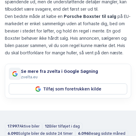
spændende ud, men de understøttende detaljer mangler, kan
tilbuddet være svagere, end det først ser ud til.
Den bedste måde at købe en
Porsche Boxster til salg
på EU-
markedet er enkel: sammenlign uden at forhaste dig, bed om
beviser i stedet for løfter, og hold én regel i mente. En god
Boxster behøver ikke hårdt salg. Hvis annoncen, sælgeren og
bilen passer sammen, vil du som regel kunne mærke det. Hvis
du skal bortforklare for mange huller, så vent på den næste.
Se mere fra zvelta i Google Søgning
zvelta.eu
Tilføj som foretrukken kilde
17.997
Aktive biler
12
Biler tilføjet i dag
6.090
Solgte biler de sidste 24 timer
6.096
Besøg sidste måned