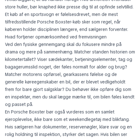
store huller, bør knaphed ikke presse dig til at opfinde selvtillid.
Et køb af en sportsvogn er følelsesdrevet, men de mest
tilfredsstillende Porsche Boxster-køb sker som regel, når
køberen holder disciplinen længere, end sælgeren forventer.
Hvad fortjener opmærksomhed ved fremvisningen
Ved den fysiske gennemgang skal du fokusere mindre på
drama og mere på sammenhæng. Matcher standen historien om
kilometertallet? Viser sædekanter, betjeningselementer, tag og
bagagerumsslid noget, der føles normalt for alder og brug?
Matcher motorens opførsel, gearkassens følelse og de
generelle køreegenskaber en bil, der er blevet vedligeholdt
frem for bare gjort salgsklar? Du behøver ikke opføre dig som
en inspektør, men du skal lægge mærke til, om bilen føles kendt
og passet på.
En Porsche Boxster bør også vurderes som en samlet
ejeroplevelse, ikke bare som et weekendlegetøj med blikfang.
Hvis sælgeren har dokumenter, reservenøgler, klare svar og en
rolig holdning til inspektion, styrker det sagen. Hvis bilen ser