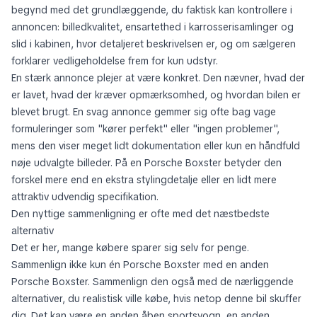
begynd med det grundlæggende, du faktisk kan kontrollere i
annoncen: billedkvalitet, ensartethed i karrosserisamlinger og
slid i kabinen, hvor detaljeret beskrivelsen er, og om sælgeren
forklarer vedligeholdelse frem for kun udstyr.
En stærk annonce plejer at være konkret. Den nævner, hvad der
er lavet, hvad der kræver opmærksomhed, og hvordan bilen er
blevet brugt. En svag annonce gemmer sig ofte bag vage
formuleringer som "kører perfekt" eller "ingen problemer",
mens den viser meget lidt dokumentation eller kun en håndfuld
nøje udvalgte billeder. På en Porsche Boxster betyder den
forskel mere end en ekstra stylingdetalje eller en lidt mere
attraktiv udvendig specifikation.
Den nyttige sammenligning er ofte med det næstbedste
alternativ
Det er her, mange købere sparer sig selv for penge.
Sammenlign ikke kun én Porsche Boxster med en anden
Porsche Boxster. Sammenlign den også med de nærliggende
alternativer, du realistisk ville købe, hvis netop denne bil skuffer
dig. Det kan være en anden åben sportsvogn, en anden