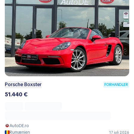
Porsche Boxster
FORHANDLER
51.440 €
AutoDE.ro
Rumænien
17 juli 2026