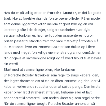
Hvis du er på udkig efter en
Porsche Boxster
, er det klogeste
træk ikke at forelske dig i de første pæne billeder. På en model
som denne ligger forskellen mellem et godt køb og en dyr
lærestreg ofte i de detaljer, sælgere udelader: hvor dyb
servicehistorikken er, hvor ærligt bilen præsenteres, og om
prisen passer til standen frem for bare mærket på fronten. På
EU-markedet, hvor en Porsche Boxster kan dukke op i flere
lande med meget forskellige ejermønstre og annoncemåder, er
din opgave at sammenligne roligt og få hvert tilbud til at bevise
sin værdi.
Start med at sammenligne bilen, ikke fantasien
En Porsche Boxster tiltrækker som regel to slags købere: den,
der jagter drømmen om at eje en åben Porsche, og den, der vil
købe en velkørende roadster uden at spilde penge. Den første
køber bliver let distraheret af farven, fælgene eller et lavt
annonceret kilometertal. Den anden klarer sig som regel bedre.
Når du sammenligner brugte Porsche Boxster-annoncer, så