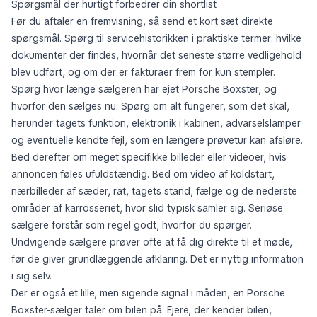
Spørgsmål der hurtigt forbedrer din shortlist
Før du aftaler en fremvisning, så send et kort sæt direkte
spørgsmål. Spørg til servicehistorikken i praktiske termer: hvilke
dokumenter der findes, hvornår det seneste større vedligehold
blev udført, og om der er fakturaer frem for kun stempler.
Spørg hvor længe sælgeren har ejet Porsche Boxster, og
hvorfor den sælges nu. Spørg om alt fungerer, som det skal,
herunder tagets funktion, elektronik i kabinen, advarselslamper
og eventuelle kendte fejl, som en længere prøvetur kan afsløre.
Bed derefter om meget specifikke billeder eller videoer, hvis
annoncen føles ufuldstændig. Bed om video af koldstart,
nærbilleder af sæder, rat, tagets stand, fælge og de nederste
områder af karrosseriet, hvor slid typisk samler sig. Seriøse
sælgere forstår som regel godt, hvorfor du spørger.
Undvigende sælgere prøver ofte at få dig direkte til et møde,
før de giver grundlæggende afklaring. Det er nyttig information
i sig selv.
Der er også et lille, men sigende signal i måden, en Porsche
Boxster-sælger taler om bilen på. Ejere, der kender bilen,