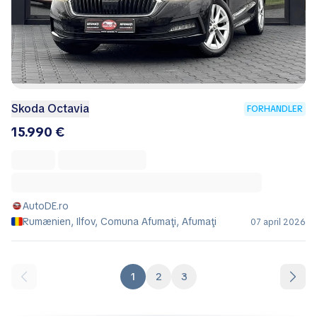
Skoda Octavia
FORHANDLER
15.990 €
AutoDE.ro
Rumænien, Ilfov, Comuna Afumaţi, Afumaţi
07 april 2026
1
2
3