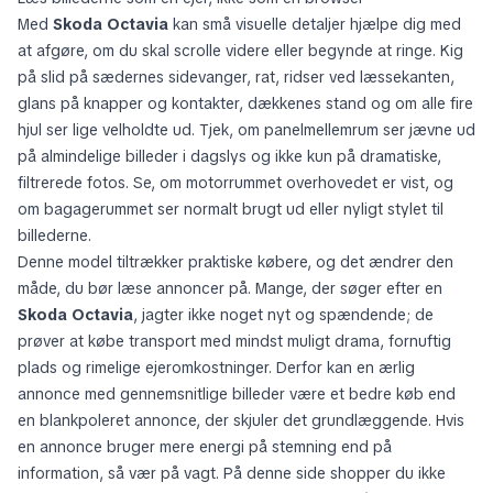
Med
Skoda Octavia
kan små visuelle detaljer hjælpe dig med
at afgøre, om du skal scrolle videre eller begynde at ringe. Kig
på slid på sædernes sidevanger, rat, ridser ved læssekanten,
glans på knapper og kontakter, dækkenes stand og om alle fire
hjul ser lige velholdte ud. Tjek, om panelmellemrum ser jævne ud
på almindelige billeder i dagslys og ikke kun på dramatiske,
filtrerede fotos. Se, om motorrummet overhovedet er vist, og
om bagagerummet ser normalt brugt ud eller nyligt stylet til
billederne.
Denne model tiltrækker praktiske købere, og det ændrer den
måde, du bør læse annoncer på. Mange, der søger efter en
Skoda Octavia
, jagter ikke noget nyt og spændende; de
prøver at købe transport med mindst muligt drama, fornuftig
plads og rimelige ejeromkostninger. Derfor kan en ærlig
annonce med gennemsnitlige billeder være et bedre køb end
en blankpoleret annonce, der skjuler det grundlæggende. Hvis
en annonce bruger mere energi på stemning end på
information, så vær på vagt. På denne side shopper du ikke