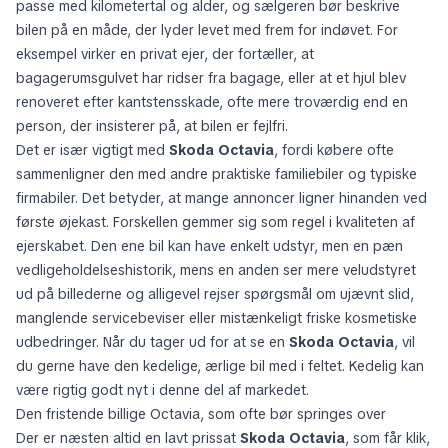
passe med kilometertal og alder, og sælgeren bør beskrive
bilen på en måde, der lyder levet med frem for indøvet. For
eksempel virker en privat ejer, der fortæller, at
bagagerumsgulvet har ridser fra bagage, eller at et hjul blev
renoveret efter kantstensskade, ofte mere troværdig end en
person, der insisterer på, at bilen er fejlfri.
Det er især vigtigt med
Skoda Octavia
, fordi købere ofte
sammenligner den med andre praktiske familiebiler og typiske
firmabiler. Det betyder, at mange annoncer ligner hinanden ved
første øjekast. Forskellen gemmer sig som regel i kvaliteten af
ejerskabet. Den ene bil kan have enkelt udstyr, men en pæn
vedligeholdelseshistorik, mens en anden ser mere veludstyret
ud på billederne og alligevel rejser spørgsmål om ujævnt slid,
manglende servicebeviser eller mistænkeligt friske kosmetiske
udbedringer. Når du tager ud for at se en
Skoda Octavia
, vil
du gerne have den kedelige, ærlige bil med i feltet. Kedelig kan
være rigtig godt nyt i denne del af markedet.
Den fristende billige Octavia, som ofte bør springes over
Der er næsten altid en lavt prissat
Skoda Octavia
, som får klik,