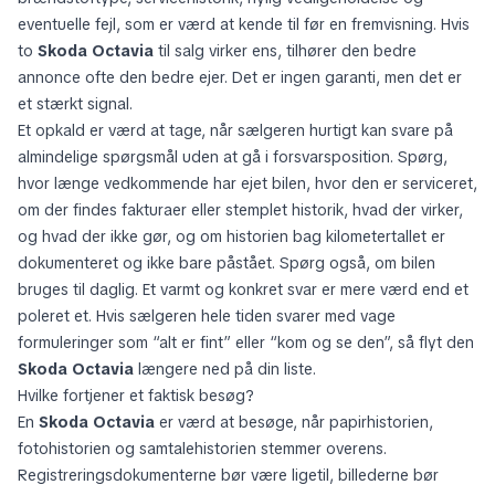
eventuelle fejl, som er værd at kende til før en fremvisning. Hvis
to
Skoda Octavia
til salg virker ens, tilhører den bedre
annonce ofte den bedre ejer. Det er ingen garanti, men det er
et stærkt signal.
Et opkald er værd at tage, når sælgeren hurtigt kan svare på
almindelige spørgsmål uden at gå i forsvarsposition. Spørg,
hvor længe vedkommende har ejet bilen, hvor den er serviceret,
om der findes fakturaer eller stemplet historik, hvad der virker,
og hvad der ikke gør, og om historien bag kilometertallet er
dokumenteret og ikke bare påstået. Spørg også, om bilen
bruges til daglig. Et varmt og konkret svar er mere værd end et
poleret et. Hvis sælgeren hele tiden svarer med vage
formuleringer som “alt er fint” eller “kom og se den”, så flyt den
Skoda Octavia
længere ned på din liste.
Hvilke fortjener et faktisk besøg?
En
Skoda Octavia
er værd at besøge, når papirhistorien,
fotohistorien og samtalehistorien stemmer overens.
Registreringsdokumenterne bør være ligetil, billederne bør