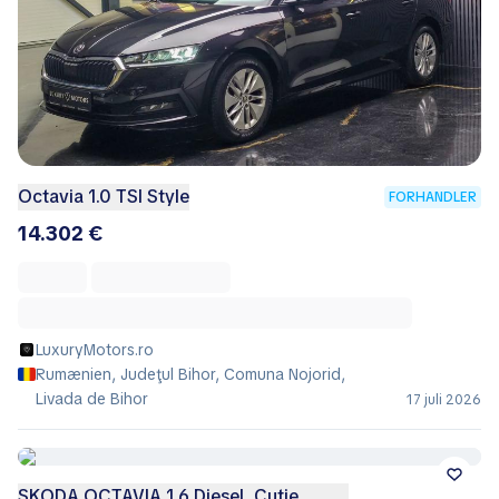
Octavia 1.0 TSI Style
FORHANDLER
14.302 €
LuxuryMotors.ro
Rumænien, Judeţul Bihor, Comuna Nojorid,
Livada de Bihor
17 juli 2026
SKODA OCTAVIA 1.6 Diesel, Cutie