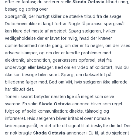
efter en fantasi; du sorterer reelle
Skoda Octavia
-tilbud i ring,
besøg og spring over.
Spørgsmål, der hurtigt skiller de stærke tilbud fra de svage
Du behøver ikke et langt forhør. Nogle få præcise spørgsmål
kan klare det meste af arbejdet. Spørg sælgeren, hvilken
vedligeholdelse der er lavet for nylig, hvad der kræver
opmærksomhed næste gang, om der er to nøgler, om der vises
advarselslamper, og om der er kendte problemer med
elektronik, aircondition, gearkassens opførsel, støj fra
undervogn eller lækager. Bed om en video af koldstart, hvis du
ikke kan besøge bilen snart. Spørg, om dæksættet på
billederne følger med. Bed om VIN, hvis sælgeren ikke allerede
har tilbudt det.
Tonen i svaret betyder næsten lige så meget som selve
svarene. En solid
Skoda Octavia
-annonce bliver som regel
fulgt op af solid kommunikation: direkte, tålmodig og
informeret. Hvis sælgeren bliver irritabel over normale
køberspørgsmål, er det ofte dit signal til at beskytte din tid. Der
er nok brugte
Skoda Octavia
-annoncer i EU til, at du sjældent