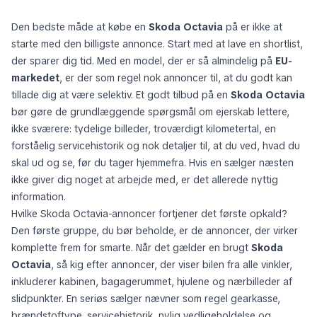
Den bedste måde at købe en
Skoda Octavia
på er ikke at
starte med den billigste annonce. Start med at lave en shortlist,
der sparer dig tid. Med en model, der er så almindelig på
EU-
markedet
, er der som regel nok annoncer til, at du godt kan
tillade dig at være selektiv. Et godt tilbud på en
Skoda Octavia
bør gøre de grundlæggende spørgsmål om ejerskab lettere,
ikke sværere: tydelige billeder, troværdigt kilometertal, en
forståelig servicehistorik og nok detaljer til, at du ved, hvad du
skal ud og se, før du tager hjemmefra. Hvis en sælger næsten
ikke giver dig noget at arbejde med, er det allerede nyttig
information.
Hvilke Skoda Octavia-annoncer fortjener det første opkald?
Den første gruppe, du bør beholde, er de annoncer, der virker
komplette frem for smarte. Når det gælder en brugt
Skoda
Octavia
, så kig efter annoncer, der viser bilen fra alle vinkler,
inkluderer kabinen, bagagerummet, hjulene og nærbilleder af
slidpunkter. En seriøs sælger nævner som regel gearkasse,
brændstoftype, servicehistorik, nylig vedligeholdelse og