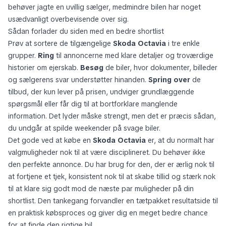
behøver jagte en uvillig sælger, medmindre bilen har noget
usædvanligt overbevisende over sig.
Sådan forlader du siden med en bedre shortlist
Prøv at sortere de tilgængelige
Skoda Octavia
i tre enkle
grupper.
Ring
til annoncerne med klare detaljer og troværdige
historier om ejerskab.
Besøg
de biler, hvor dokumenter, billeder
og sælgerens svar understøtter hinanden.
Spring over
de
tilbud, der kun lever på prisen, undviger grundlæggende
spørgsmål eller får dig til at bortforklare manglende
information. Det lyder måske strengt, men det er præcis sådan,
du undgår at spilde weekender på svage biler.
Det gode ved at købe en
Skoda Octavia
er, at du normalt har
valgmuligheder nok til at være disciplineret. Du behøver ikke
den perfekte annonce. Du har brug for den, der er ærlig nok til
at fortjene et tjek, konsistent nok til at skabe tillid og stærk nok
til at klare sig godt mod de næste par muligheder på din
shortlist. Den tankegang forvandler en tætpakket resultatside til
en praktisk købsproces og giver dig en meget bedre chance
for at finde den rigtige bil.