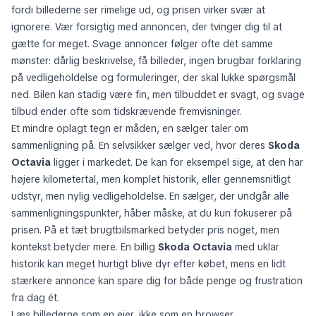
fordi billederne ser rimelige ud, og prisen virker svær at
ignorere. Vær forsigtig med annoncen, der tvinger dig til at
gætte for meget. Svage annoncer følger ofte det samme
mønster: dårlig beskrivelse, få billeder, ingen brugbar forklaring
på vedligeholdelse og formuleringer, der skal lukke spørgsmål
ned. Bilen kan stadig være fin, men tilbuddet er svagt, og svage
tilbud ender ofte som tidskrævende fremvisninger.
Et mindre oplagt tegn er måden, en sælger taler om
sammenligning på. En selvsikker sælger ved, hvor deres
Skoda
Octavia
ligger i markedet. De kan for eksempel sige, at den har
højere kilometertal, men komplet historik, eller gennemsnitligt
udstyr, men nylig vedligeholdelse. En sælger, der undgår alle
sammenligningspunkter, håber måske, at du kun fokuserer på
prisen. På et tæt brugtbilsmarked betyder pris noget, men
kontekst betyder mere. En billig
Skoda Octavia
med uklar
historik kan meget hurtigt blive dyr efter købet, mens en lidt
stærkere annonce kan spare dig for både penge og frustration
fra dag ét.
Læs billederne som en ejer, ikke som en browser