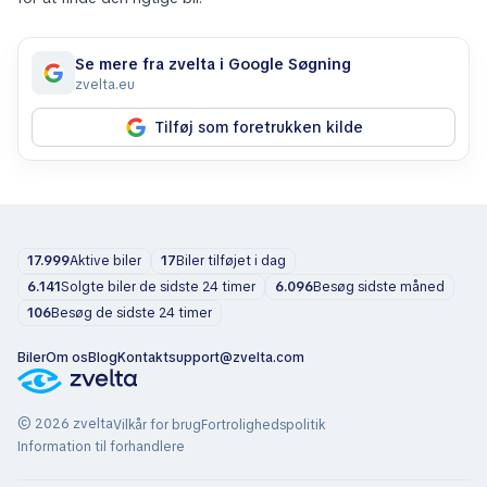
Se mere fra zvelta i Google Søgning
zvelta.eu
Tilføj som foretrukken kilde
17.999
Aktive biler
17
Biler tilføjet i dag
6.141
Solgte biler de sidste 24 timer
6.096
Besøg sidste måned
106
Besøg de sidste 24 timer
Biler
Om os
Blog
Kontakt
support@zvelta.com
© 2026 zvelta
Vilkår for brug
Fortrolighedspolitik
Information til forhandlere