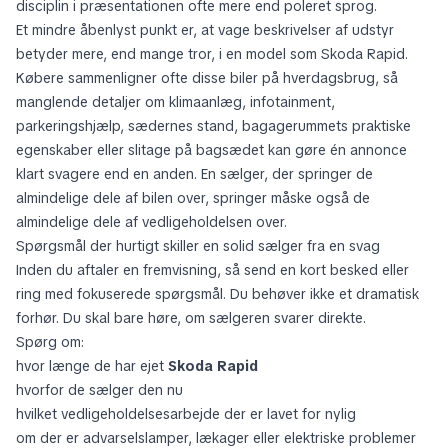
disciplin i præsentationen ofte mere end poleret sprog.
Et mindre åbenlyst punkt er, at vage beskrivelser af udstyr
betyder mere, end mange tror, i en model som Skoda Rapid.
Købere sammenligner ofte disse biler på hverdagsbrug, så
manglende detaljer om klimaanlæg, infotainment,
parkeringshjælp, sædernes stand, bagagerummets praktiske
egenskaber eller slitage på bagsædet kan gøre én annonce
klart svagere end en anden. En sælger, der springer de
almindelige dele af bilen over, springer måske også de
almindelige dele af vedligeholdelsen over.
Spørgsmål der hurtigt skiller en solid sælger fra en svag
Inden du aftaler en fremvisning, så send en kort besked eller
ring med fokuserede spørgsmål. Du behøver ikke et dramatisk
forhør. Du skal bare høre, om sælgeren svarer direkte.
Spørg om:
hvor længe de har ejet
Skoda Rapid
hvorfor de sælger den nu
hvilket vedligeholdelsesarbejde der er lavet for nylig
om der er advarselslamper, lækager eller elektriske problemer