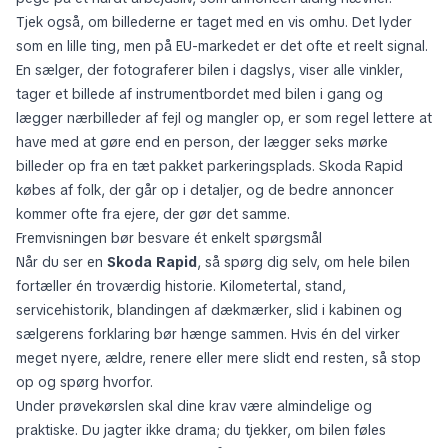
Tjek også, om billederne er taget med en vis omhu. Det lyder
som en lille ting, men på EU-markedet er det ofte et reelt signal.
En sælger, der fotograferer bilen i dagslys, viser alle vinkler,
tager et billede af instrumentbordet med bilen i gang og
lægger nærbilleder af fejl og mangler op, er som regel lettere at
have med at gøre end en person, der lægger seks mørke
billeder op fra en tæt pakket parkeringsplads. Skoda Rapid
købes af folk, der går op i detaljer, og de bedre annoncer
kommer ofte fra ejere, der gør det samme.
Fremvisningen bør besvare ét enkelt spørgsmål
Når du ser en
Skoda Rapid
, så spørg dig selv, om hele bilen
fortæller én troværdig historie. Kilometertal, stand,
servicehistorik, blandingen af dækmærker, slid i kabinen og
sælgerens forklaring bør hænge sammen. Hvis én del virker
meget nyere, ældre, renere eller mere slidt end resten, så stop
op og spørg hvorfor.
Under prøvekørslen skal dine krav være almindelige og
praktiske. Du jagter ikke drama; du tjekker, om bilen føles