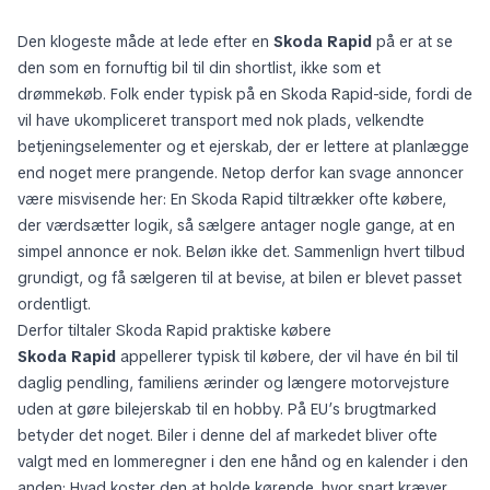
Den klogeste måde at lede efter en
Skoda Rapid
på er at se
den som en fornuftig bil til din shortlist, ikke som et
drømmekøb. Folk ender typisk på en Skoda Rapid-side, fordi de
vil have ukompliceret transport med nok plads, velkendte
betjeningselementer og et ejerskab, der er lettere at planlægge
end noget mere prangende. Netop derfor kan svage annoncer
være misvisende her: En Skoda Rapid tiltrækker ofte købere,
der værdsætter logik, så sælgere antager nogle gange, at en
simpel annonce er nok. Beløn ikke det. Sammenlign hvert tilbud
grundigt, og få sælgeren til at bevise, at bilen er blevet passet
ordentligt.
Derfor tiltaler Skoda Rapid praktiske købere
Skoda Rapid
appellerer typisk til købere, der vil have én bil til
daglig pendling, familiens ærinder og længere motorvejsture
uden at gøre bilejerskab til en hobby. På EU’s brugtmarked
betyder det noget. Biler i denne del af markedet bliver ofte
valgt med en lommeregner i den ene hånd og en kalender i den
anden: Hvad koster den at holde kørende, hvor snart kræver