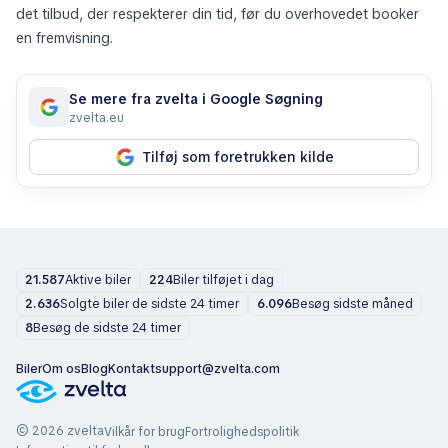
det tilbud, der respekterer din tid, før du overhovedet booker
en fremvisning.
Se mere fra zvelta i Google Søgning
zvelta.eu
Tilføj som foretrukken kilde
21.587
Aktive biler
224
Biler tilføjet i dag
2.636
Solgte biler de sidste 24 timer
6.096
Besøg sidste måned
8
Besøg de sidste 24 timer
Biler
Om os
Blog
Kontakt
support@zvelta.com
© 2026 zvelta
Vilkår for brug
Fortrolighedspolitik