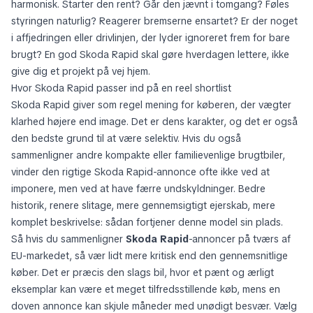
harmonisk. Starter den rent? Går den jævnt i tomgang? Føles
styringen naturlig? Reagerer bremserne ensartet? Er der noget
i affjedringen eller drivlinjen, der lyder ignoreret frem for bare
brugt? En god Skoda Rapid skal gøre hverdagen lettere, ikke
give dig et projekt på vej hjem.
Hvor Skoda Rapid passer ind på en reel shortlist
Skoda Rapid giver som regel mening for køberen, der vægter
klarhed højere end image. Det er dens karakter, og det er også
den bedste grund til at være selektiv. Hvis du også
sammenligner andre kompakte eller familievenlige brugtbiler,
vinder den rigtige Skoda Rapid-annonce ofte ikke ved at
imponere, men ved at have færre undskyldninger. Bedre
historik, renere slitage, mere gennemsigtigt ejerskab, mere
komplet beskrivelse: sådan fortjener denne model sin plads.
Så hvis du sammenligner
Skoda Rapid
-annoncer på tværs af
EU-markedet, så vær lidt mere kritisk end den gennemsnitlige
køber. Det er præcis den slags bil, hvor et pænt og ærligt
eksemplar kan være et meget tilfredsstillende køb, mens en
doven annonce kan skjule måneder med unødigt besvær. Vælg