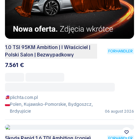
1.0 TSI 95KM Ambition | I Właściciel |
FORHANDLER
Polski Salon | Bezwypadkowy
7.561 €
plichta.com.pl
Polen, Kujawsko-Pomorskie, Bydgoszcz,
Brdyujście
06 august 2026
Skoda Rapid 1.6 TDI Ambition (copie)
FORHANDLER