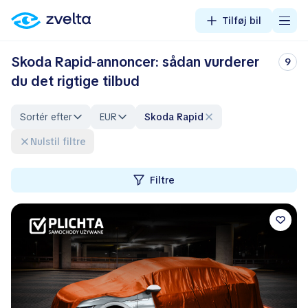
Tilføj bil
Skoda Rapid-annoncer: sådan vurderer
9
du det rigtige tilbud
Sortér efter
EUR
Skoda Rapid
Nulstil filtre
Filtre