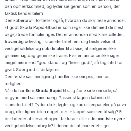
den opmærksomhed, og lyder sælgeren som en person, der
faktisk kender bilen?
Den køberprofil fortæller også, hvordan du skal læse annoncer.
Et godt Skoda Rapid-tilbud er som regel ikke det med de mest
begejstrede formuleringer. Det er annoncen med klare billeder,
troværdig udvikling i kilometertallet, en rolig beskrivelse af
vedligeholdelse og nok detaljer til at vise, at sælgeren ikke
gemmer sig bag generiske fraser. Hvis en annonce ikke siger
meget mere end “god stand” og “kører godt”, så tag intet for
givet. Spørg ind til detaljerne.
Den første sammenligning handler ikke om pris, men om
ærlighed
Når du har flere
Skoda Rapid
til salg åbne side om side, så
begynd med sammenhæng. Passer slitagen i kabinen til
kilometertallet? Tyder dæk, lygter og karrosseripaneler på jævn
brug, eller ligner bilen noget, der er lappet sammen til salg? Er
der billeder af servicebogen, fakturaer eller i det mindste nyere
vedligeholdelsesarbejde? I denne del af markedet siger