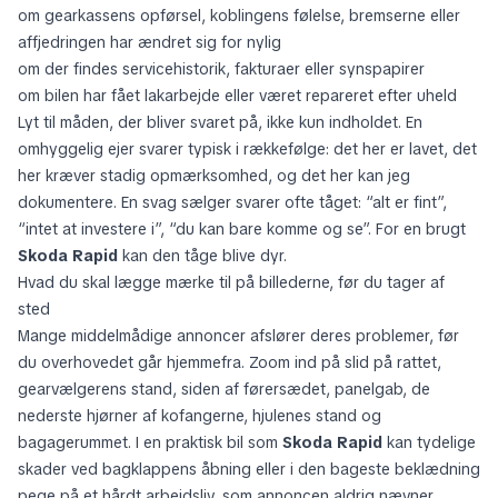
om gearkassens opførsel, koblingens følelse, bremserne eller
affjedringen har ændret sig for nylig
om der findes servicehistorik, fakturaer eller synspapirer
om bilen har fået lakarbejde eller været repareret efter uheld
Lyt til måden, der bliver svaret på, ikke kun indholdet. En
omhyggelig ejer svarer typisk i rækkefølge: det her er lavet, det
her kræver stadig opmærksomhed, og det her kan jeg
dokumentere. En svag sælger svarer ofte tåget: “alt er fint”,
“intet at investere i”, “du kan bare komme og se”. For en brugt
Skoda Rapid
kan den tåge blive dyr.
Hvad du skal lægge mærke til på billederne, før du tager af
sted
Mange middelmådige annoncer afslører deres problemer, før
du overhovedet går hjemmefra. Zoom ind på slid på rattet,
gearvælgerens stand, siden af førersædet, panelgab, de
nederste hjørner af kofangerne, hjulenes stand og
bagagerummet. I en praktisk bil som
Skoda Rapid
kan tydelige
skader ved bagklappens åbning eller i den bageste beklædning
pege på et hårdt arbejdsliv, som annoncen aldrig nævner.