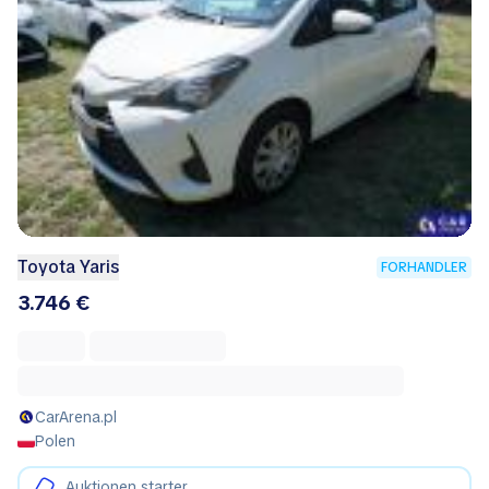
Toyota Yaris
FORHANDLER
3.746 €
CarArena.pl
Polen
Auktionen starter