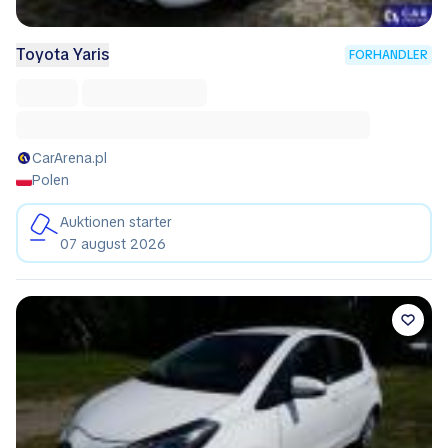
Toyota Yaris
FORHANDLER
CarArena.pl
Polen
Auktionen starter
07 august 2026