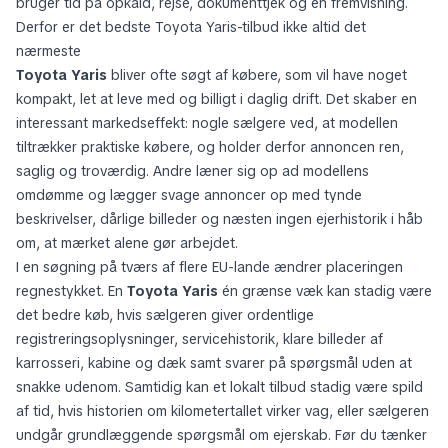
bruger tid på opkald, rejse, dokumenttjek og en fremvisning.
Derfor er det bedste Toyota Yaris-tilbud ikke altid det
nærmeste
Toyota Yaris
bliver ofte søgt af købere, som vil have noget
kompakt, let at leve med og billigt i daglig drift. Det skaber en
interessant markedseffekt: nogle sælgere ved, at modellen
tiltrækker praktiske købere, og holder derfor annoncen ren,
saglig og troværdig. Andre læner sig op ad modellens
omdømme og lægger svage annoncer op med tynde
beskrivelser, dårlige billeder og næsten ingen ejerhistorik i håb
om, at mærket alene gør arbejdet.
I en søgning på tværs af flere EU-lande ændrer placeringen
regnestykket. En
Toyota Yaris
én grænse væk kan stadig være
det bedre køb, hvis sælgeren giver ordentlige
registreringsoplysninger, servicehistorik, klare billeder af
karrosseri, kabine og dæk samt svarer på spørgsmål uden at
snakke udenom. Samtidig kan et lokalt tilbud stadig være spild
af tid, hvis historien om kilometertallet virker vag, eller sælgeren
undgår grundlæggende spørgsmål om ejerskab. Før du tænker