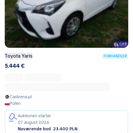
Toyota Yaris
FORHANDLER
5.444 €
CarArena.pl
Polen
Auktionen starter
07 august 2026
Nuværende bud
23.400 PLN