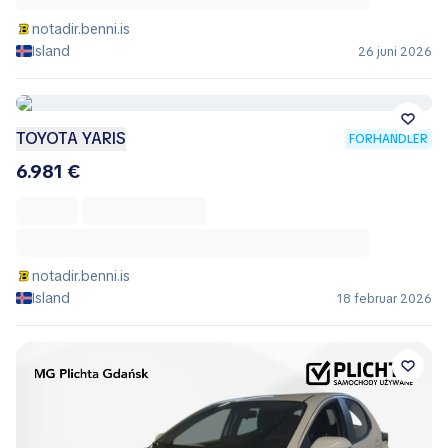
notadir.benni.is
Island
26 juni 2026
TOYOTA YARIS
FORHANDLER
6.981 €
notadir.benni.is
Island
18 februar 2026