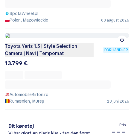
SpotaWheel.pl
Polen, Mazowieckie
03 august 2026
Toyota Yaris 1.5 | Style Selection |
FORHANDLER
Camera | Navi | Tempomat
13.799 €
AutomobileBirton.ro
Rumænien, Mureș
28 juni 2026
Pris
Dit køretøj
– – –
Vi har gjort en plads klar - tag den først.