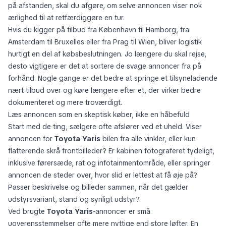
på afstanden, skal du afgøre, om selve annoncen viser nok
ærlighed til at retfærdiggøre en tur.
Hvis du kigger på tilbud fra København til Hamborg, fra
Amsterdam til Bruxelles eller fra Prag til Wien, bliver logistik
hurtigt en del af købsbeslutningen. Jo længere du skal rejse,
desto vigtigere er det at sortere de svage annoncer fra på
forhånd. Nogle gange er det bedre at springe et tilsyneladende
nært tilbud over og køre længere efter et, der virker bedre
dokumenteret og mere troværdigt.
Læs annoncen som en skeptisk køber, ikke en håbefuld
Start med de ting, sælgere ofte afslører ved et uheld. Viser
annoncen for
Toyota Yaris
bilen fra alle vinkler, eller kun
flatterende skrå frontbilleder? Er kabinen fotograferet tydeligt,
inklusive førersæde, rat og infotainmentområde, eller springer
annoncen de steder over, hvor slid er lettest at få øje på?
Passer beskrivelse og billeder sammen, når det gælder
udstyrsvariant, stand og synligt udstyr?
Ved brugte
Toyota Yaris
-annoncer er små
uoverensstemmelser ofte mere nyttige end store løfter. En