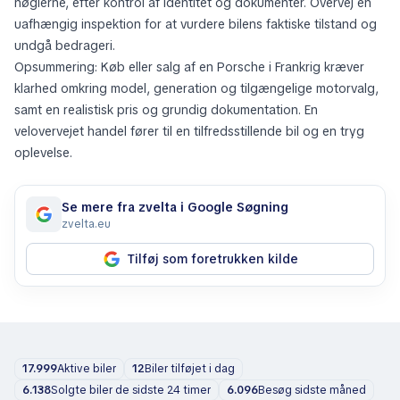
nøglerne, efter kontrol af identitet og dokumenter. Overvej en
uafhængig inspektion for at vurdere bilens faktiske tilstand og
undgå bedrageri.
Opsummering: Køb eller salg af en Porsche i Frankrig kræver
klarhed omkring model, generation og tilgængelige motorvalg,
samt en realistisk pris og grundig dokumentation. En
velovervejet handel fører til en tilfredsstillende bil og en tryg
oplevelse.
Se mere fra zvelta i Google Søgning
zvelta.eu
Tilføj som foretrukken kilde
17.999
Aktive biler
12
Biler tilføjet i dag
6.138
Solgte biler de sidste 24 timer
6.096
Besøg sidste måned