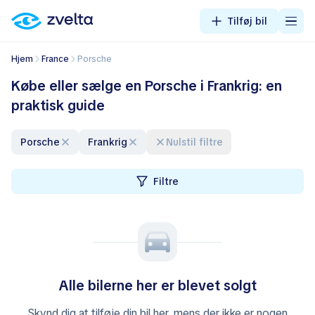
Tilføj bil
Hjem
France
Porsche
Købe eller sælge en Porsche i Frankrig: en
praktisk guide
Porsche
Frankrig
Nulstil filtre
Filtre
Alle bilerne her er blevet solgt
Skynd dig at tilføje din bil her, mens der ikke er nogen