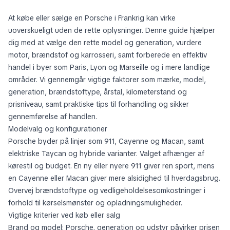
At købe eller sælge en Porsche i Frankrig kan virke
uoverskueligt uden de rette oplysninger. Denne guide hjælper
dig med at vælge den rette model og generation, vurdere
motor, brændstof og karrosseri, samt forberede en effektiv
handel i byer som Paris, Lyon og Marseille og i mere landlige
områder. Vi gennemgår vigtige faktorer som mærke, model,
generation, brændstoftype, årstal, kilometerstand og
prisniveau, samt praktiske tips til forhandling og sikker
gennemførelse af handlen.
Modelvalg og konfigurationer
Porsche byder på linjer som 911, Cayenne og Macan, samt
elektriske Taycan og hybride varianter. Valget afhænger af
kørestil og budget. En ny eller nyere 911 giver ren sport, mens
en Cayenne eller Macan giver mere alsidighed til hverdagsbrug.
Overvej brændstoftype og vedligeholdelsesomkostninger i
forhold til kørselsmønster og opladningsmuligheder.
Vigtige kriterier ved køb eller salg
Brand og model: Porsche, generation og udstyr påvirker prisen