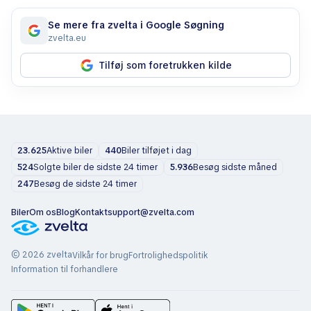
Se mere fra zvelta i Google Søgning
zvelta.eu
Tilføj som foretrukken kilde
23.625
Aktive biler
440
Biler tilføjet i dag
524
Solgte biler de sidste 24 timer
5.936
Besøg sidste måned
247
Besøg de sidste 24 timer
Biler
Om os
Blog
Kontakt
support@zvelta.com
© 2026 zvelta
Vilkår for brug
Fortrolighedspolitik
Information til forhandlere