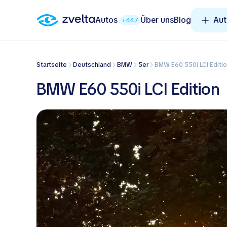
Autos
Über uns
Blog
Aut
+447
Startseite
Deutschland
BMW
5er
BMW E60 550i LCI Editi
BMW E60 550i LCI Edition