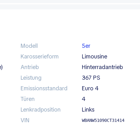
Modell
5er
Karosserieform
Limousine
e)
Antrieb
Hinterradantrieb
Leistung
367 PS
Emissionsstandard
Euro 4
Türen
4
Lenkradposition
links
VIN
WBANW51090CT31414