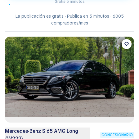
Gratis
·
5 minutos
La publicación es gratis · Publica en 5 minutos · 6005
compradores/mes
Mercedes-Benz S 65 AMG Long
CONCESIONARIO
(W222)