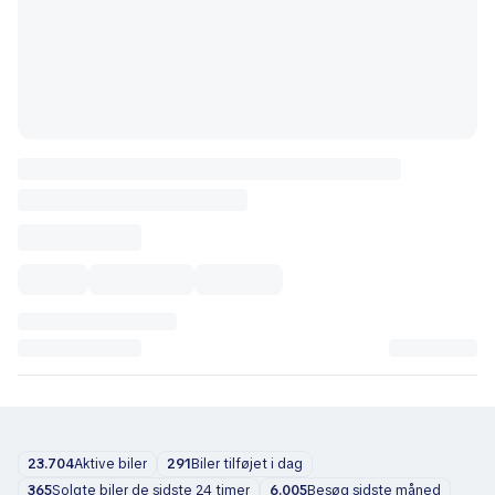
23.704
Aktive biler
291
Biler tilføjet i dag
365
Solgte biler de sidste 24 timer
6.005
Besøg sidste måned