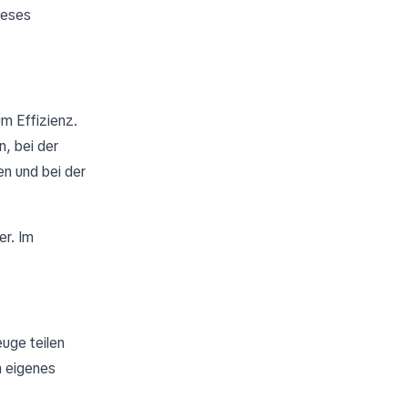
dieses
m Effizienz.
n, bei der
n und bei der
er. Im
uge teilen
n eigenes