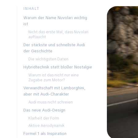
INHALT
Warum der Name Nuvolari wichtig
ist
Nicht das erste Mal, dass Nuvolari
auftaucht
Der stärkste und schnellste Audi
der Geschichte
Die wichtigsten Daten
Hybridtechnik statt bloßer Nostalgie
Warum ist das nicht nur eine
Zugabe zum Motor?
Verwandtschaft mit Lamborghini,
aber mit Audi-Charakter
Audi muss nicht schreien
Das neue Audi-Design
Klarheit der Form
Aktive Aerodynamik
Formel 1 als Inspiration