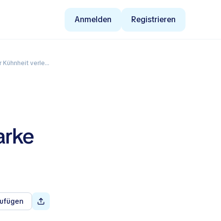
Anmelden
Registrieren
ühnheit verleiht
arke
zufügen