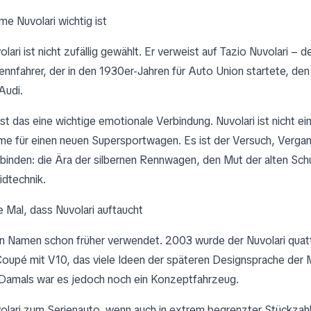
e Nuvolari wichtig ist
ari ist nicht zufällig gewählt. Er verweist auf Tazio Nuvolari – 
Rennfahrer, der in den 1930er-Jahren für Auto Union startete, den
Audi.
ist das eine wichtige emotionale Verbindung. Nuvolari ist nicht ei
ame für einen neuen Supersportwagen. Es ist der Versuch, Verga
binden: die Ära der silbernen Rennwagen, den Mut der alten Sch
dtechnik.
e Mal, dass Nuvolari auftaucht
en Namen schon früher verwendet. 2003 wurde der Nuvolari quatt
 Coupé mit V10, das viele Ideen der späteren Designsprache der 
amals war es jedoch noch ein Konzeptfahrzeug.
olari zum Serienauto, wenn auch in extrem begrenzter Stückzahl