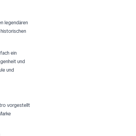
den legendären
 historischen
nfach ein
ngenheit und
ule und
ro vorgestellt
Marke
.