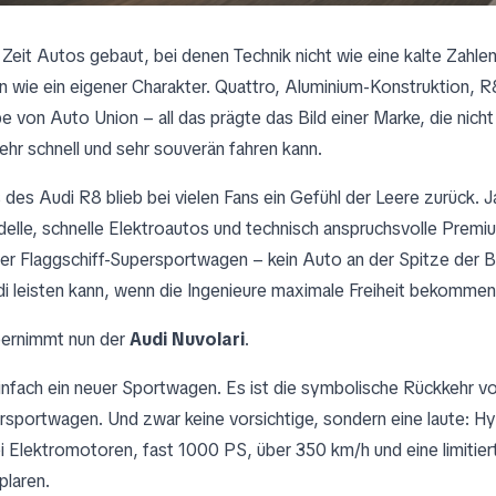
 Zeit Autos gebaut, bei denen Technik nicht wie eine kalte Zahl
n wie ein eigener Charakter. Quattro, Aluminium-Konstruktion, R
 von Auto Union – all das prägte das Bild einer Marke, die nich
 sehr schnell und sehr souverän fahren kann.
es Audi R8 blieb bei vielen Fans ein Gefühl der Leere zurück. J
elle, schnelle Elektroautos und technisch anspruchsvolle Prem
er Flaggschiff-Supersportwagen – kein Auto an der Spitze der B
i leisten kann, wenn die Ingenieure maximale Freiheit bekommen
bernimmt nun der
Audi Nuvolari
.
einfach ein neuer Sportwagen. Es ist die symbolische Rückkehr vo
sportwagen. Und zwar keine vorsichtige, sondern eine laute: Hyb
i Elektromotoren, fast 1000 PS, über 350 km/h und eine limitier
laren.