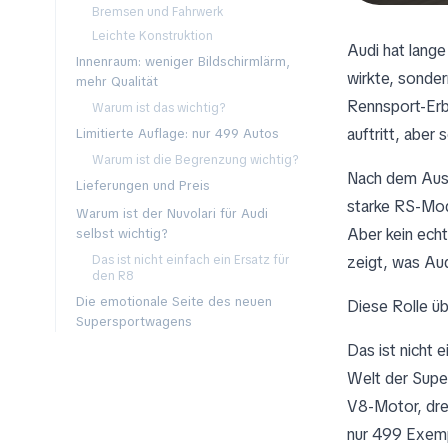
Bremsen und Fahrwerk
Leichte Konstruktion
Audi hat lange
Innenraum: weniger Bildschirmlärm,
wirkte, sonder
mehr Qualität
Rennsport-Erbe
Warum ist das wichtig?
auftritt, aber
Limitierte Auflage: nur 499 Autos
Warum ist die Begrenzung wichtig?
Nach dem Aus d
Lieferungen und Preis
starke RS-Mod
Warum ist der Nuvolari für Audi
Aber kein echt
selbst wichtig?
Das ist nicht einfach ein Ersatz für
zeigt, was Aud
den R8
Die emotionale Seite des neuen
Diese Rolle ü
Supersportwagens
Das ist nicht 
Welt der Super
V8-Motor, dre
nur 499 Exemp