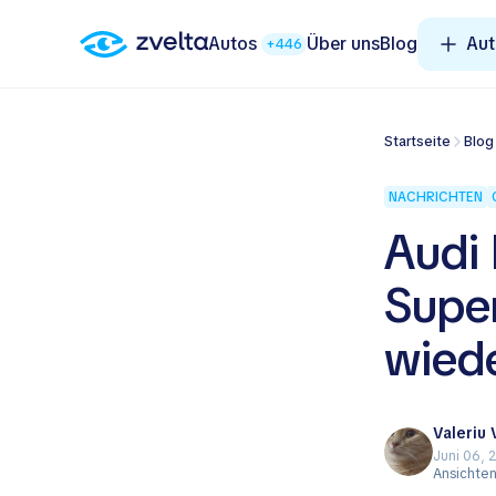
Autos
Über uns
Blog
Aut
+446
Startseite
Blog
NACHRICHTEN
Audi 
Supe
wiede
Valeriu
Juni 06, 
Ansichte