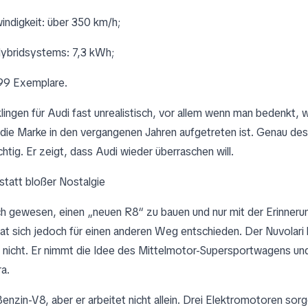
ndigkeit: über 350 km/h;
Hybridsystems: 7,3 kWh;
99 Exemplare.
lingen für Audi fast unrealistisch, vor allem wenn man bedenkt, 
die Marke in den vergangenen Jahren aufgetreten ist. Genau desh
chtig. Er zeigt, dass Audi wieder überraschen will.
statt bloßer Nostalgie
ch gewesen, einen „neuen R8“ zu bauen und nur mit der Erinneru
hat sich jedoch für einen anderen Weg entschieden. Der Nuvolari 
 nicht. Er nimmt die Idee des Mittelmotor-Supersportwagens und
ra.
Benzin-V8, aber er arbeitet nicht allein. Drei Elektromotoren sorg