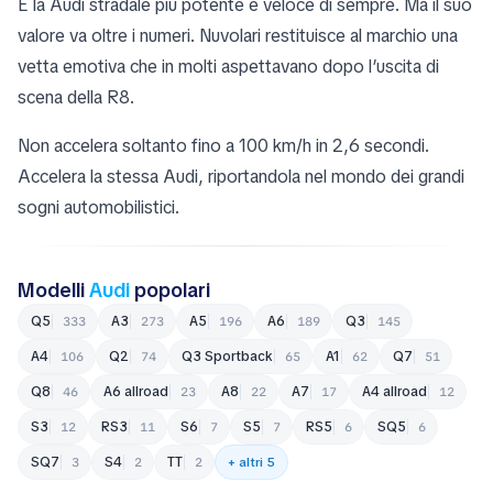
È la Audi stradale più potente e veloce di sempre. Ma il suo
valore va oltre i numeri. Nuvolari restituisce al marchio una
vetta emotiva che in molti aspettavano dopo l’uscita di
scena della R8.
Non accelera soltanto fino a 100 km/h in 2,6 secondi.
Accelera la stessa Audi, riportandola nel mondo dei grandi
sogni automobilistici.
Modelli
Audi
popolari
Q5
A3
A5
A6
Q3
333
273
196
189
145
A4
Q2
Q3 Sportback
A1
Q7
106
74
65
62
51
Q8
A6 allroad
A8
A7
A4 allroad
46
23
22
17
12
S3
RS3
S6
S5
RS5
SQ5
12
11
7
7
6
6
SQ7
S4
TT
3
2
2
+ altri 5