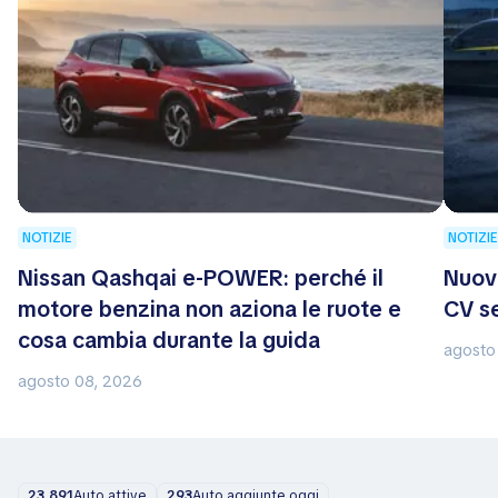
NOTIZIE
NOTIZIE
Nissan Qashqai e-POWER: perché il
Nuov
motore benzina non aziona le ruote e
CV s
cosa cambia durante la guida
agosto
agosto 08, 2026
23.891
Auto attive
293
Auto aggiunte oggi